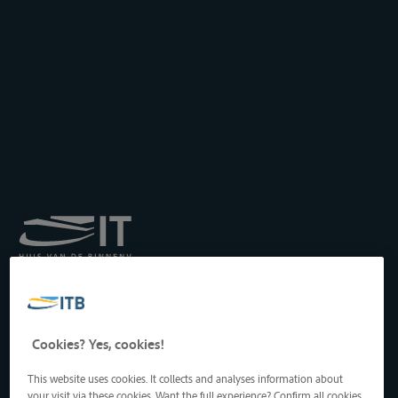
Institut royal pour le
Transport par Batellerie
asbl
Drukpersstraat 19
Cookies? Yes, cookies!
1000 Bruxelles, Belgique
Tél
: +32 2 217 09 67
This website uses cookies. It collects and analyses information about
http://www.itb-info.be
your visit via these cookies. Want the full experience? Confirm all cookies