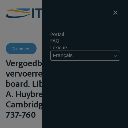
Portail
FAQ
Lexique
Document
Français
Vergoedbare schade in het
vervoerrecht“, in Free on
board. Liber Amicorum Marc
A. Huybrechts, Antwerpen-
Cambridge, Intersentia, 2011,
737-760