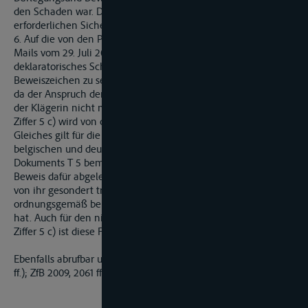
den Schaden war. Dies konnte aber letztlich nicht mit der
erforderlichen Sicherheit geklärt werden
6. Auf die von den Parteien diskutierte Frage, ob in den E-
Mails vom 29. Juli 2004 und/oder vom 16. August 2004 ein
deklaratorisches Schuldanerkenntnis oder doch zumindest ein
Beweiszeichen zu sehen ist, kommt es danach nicht mehr an,
da der Anspruch der Klägerin ohnehin begründet ist. Der von
der Klägerin nicht nachgewiesene Schadensposten (oben
Ziffer 5 c) wird von diesen E-Mails nicht erfasst.
Gleiches gilt für die Frage, ob allein in der Tatsache, dass die
belgischen und deutschen Zollbehörden die Nichtvorlage des
Dokuments T 5 bemängelt haben, zumindest ein prima-facie-
Beweis dafür abgeleitet werden kann, dass die Beklagte das
von ihr gesondert transportierte Dokument T5 nicht
ordnungsgemäß bei der belgischen Zollbehörde abgeliefert
hat. Auch für den nicht begründeten Schadensposten (eben
Ziffer 5 c) ist diese Frage irrelevant.
Ebenfalls abrufbar unter ZfB 2010 - Nr.1 (Sammlung Seite 2061
ff.); ZfB 2009, 2061 ff.