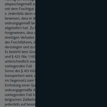
absprachegemäß zu einem gesonderten Transport - also nicht
mit dem Frachtgut zusammen - übernommen.
a. Jedenfalls dann muss der Frachtführer darlegen und
beweisen, dass er die übernommene Urkunde
ordnungsgemäß bei der Ausgangszollstelle (Antwerpen)
abgeliefert hat. Zu Recht hat das Landgericht darauf
hingewiesen, dass diese Beweislastverteilung für den Fall des
streitigen Verlustes des Transportgutes gilt. Dann ist es Sache
des Frachtführers, die ordnungsgemäße Ablieferung des Gutes
darzulegen und zu beweisen {BGH NJW-RR 2000, 1631, 1632).
Es besteht kein Grund, die beiden Vorschriften des § 413 Abs. 2
und § 425 Abs. 1 HGB, deren Wortlaut insoweit identisch ist,
unterschiedlich auszulegen. Jedenfalls dann wenn -wie im
vorliegenden Fall - vereinbarungsgemäß eine Urkunde im
Sinne des § 413 HGB nicht zusammen mit der Fracht
transportiert wird, sondern gesondert, hat es der Frachtführer-
im Gegensatz zum Versender - in der Hand, sich durch
Einholung einer Quittung Gewissheit über die
ordnungsgemäße Ablieferung der Urkunde zu verschaffen. Im
vorliegenden Fall hat der Zeuge T bestätigt, dass die
belgischen Zollbehörden als Empfänger des Dokuments
jedenfalls auf besonderen Wunsch auf dem Formular TC 11