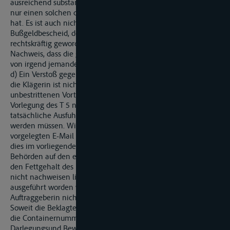
ausreichend substantiiert einen eigenen Schaden und nicht
nur einen solchen der niederländischen Tochter dargelegt
hat. Es ist auch nicht nachgewiesen, dass der vorgelegte
Bußgeldbescheid, der den Seetransport betrifft, tatsächlich
rechtskräftig geworden ist. Vor allem fehlt es jedoch an einem
Nachweis, dass die geltend gemachte Geldbuße tatsächlich
von irgend jemandem bezahlt worden ist.
d) Ein Verstoß gegen die Schadensminderungspflicht durch
die Klägerin ist nicht ersichtlich. Nach dem insoweit
unbestrittenen Vortrag der Klägerin war eine nachträgliche
Vorlegung des T 5 nicht mehr möglich. Dazu hätte die
tatsächliche Ausfuhr des Käses nach Kuba nachgewiesen
werden müssen. Wie sich aus der von der Klägerin
vorgelegten E-Mail vom 16. November 2004 ergibt, scheiterte
dies im vorliegenden Fall jedoch daran, dass die kubanischen
Behörden auf den entsprechenden Eingangspapieren nicht
den Fettgehalt des Käses festgehalten hatten und sich daher
nicht nachweisen ließ, dass tatsächlich der bestimmte Käse
ausgeführt worden war. Dies hat die Klägerin gegenüber der
Auftraggeberin nicht zu verantworten.
Soweit die Beklagte darauf abhebt, dass in dem Dokument T 5
die Containernummer gefehlt habe, trägt sie die
Darlegungsund Beweislast, dass dieser Umstand ursächlich für