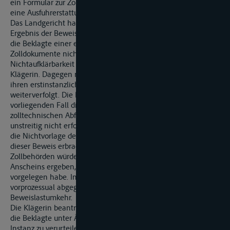
ein Formular zur Zollabfertigung nicht vorgelegt habe, so dass
eine Ausfuhrerstattung nicht erfolgt sei....
Das Landgericht hat die Klage abgewiesen. Nach dem
Ergebnis der Beweisaufnahme lasse sich nicht feststellen, dass
die Beklagte einer eventuellen Verpflichtung zur Übergabe der
Zolldokumente nicht nachgekommen sei. Diese
Nichtaufklärbarkeit des Sachverhalts gehe zu Lasten der
Klägerin. Dagegen richtet sich die Berufung der Klägerin, die
ihren erstinstanzlichen Zahlungsantrag in vollem Umfang
weiterverfolgt. Die Klägerin macht geltend, dass im
vorliegenden Fall die Beklagte eine Verpflichtung zur
zolltechnischen Abfertigung übernommen habe und diese
unstreitig nicht erfolgt sei. Selbst wenn man die Beweislast für
die Nichtvorlage des Zollpapiers bei der Klägerin sehe, sei
dieser Beweis erbracht. Aus den Entscheidungen der
Zollbehörden würde sich zumindest im Wege des ersten
Anscheins ergeben, dass das entsprechende Papier nicht
vorgelegen habe. Im Übrigen führe das von der Beklagten
vorprozessual abgegebene Schuldanerkenntnis zu einer
Beweislastumkehr.
Die Klägerin beantragt,
die Beklagte unter Änderung des angefochtenen Urteils erster
Instanz zu verurteilen, an die Klägerin 38.518,61 € nebst