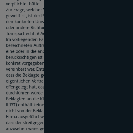
verpflichtet hätte.
Zur Frage, welcher Vertragstyp im Einzelnen von den Parteien
gewollt ist, ist der Parteiwille zu erforschen, so wie er sich aus
den konkreten Umständen ergibt. Vermutungen in die eine
oder andere Richtung gibt es insoweit nicht (vgl. Koller,
Transportrecht, 6.Auf I., § 453 HGB Rn. 16).
Im vorliegenden Fall ist in dem als »work order«
bezeichneten Auftrag der Klägerin kein klarer Hinweis in die
eine oder in die andere Richtung enthalten. Zu
berücksichtigen ist allerdings, dass der Transportweg sehr
konkret vorgegeben war und insbesondere ein Fixpreis
vereinbart war. Entscheidend ist im vorliegenden Fall jedoch,
dass die Beklagte gegenüber der Klägerin während der
eigentlichen Vertragsabwicklung zu keinem Zeitpunkt
offengelegt hat, dass sie den Transport nicht selbst
durchführen würde. Auch die bereits erwähnte Rechnung der
Beklagten an die Klägerin vom 3. März 2003 (Anlage K 31, As.
II 137) enthält keinerlei Hinweis darauf, dass der Transport
nicht von der Beklagten selbst, sondern von einer anderen
Firma ausgeführt wurde. Im Übrigen wären auch für den Fall,
dass der streitgegenständliche Vertrag als Speditionsvertrag
anzusehen wäre, gern. § 459 S. 1 HGB die Vorschriften des