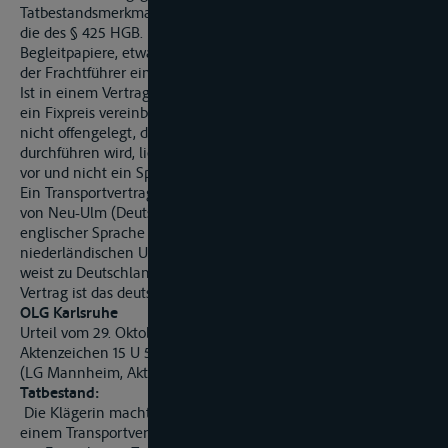
Tatbestandsmerkmale des § 413 HGB genauso auszulegen wie
die des § 425 HGB. Für die ordnungsgemäße Verwendung der
Begleitpapiere, etwa die Vorlage bei einer Zollbehörde, trägt
der Frachtführer eine sekundäre Darlegungslast.
Ist in einem Vertrag der Transportweg konkret vorgegeben,
ein Fixpreis vereinbart und vor allem vom Auftragnehmer
nicht offengelegt, dass er den Transport nicht selbst
durchführen wird, liegt ein Transportvertrag (Frachtvertrag)
vor und nicht ein Speditionsvertrag.
Ein Transportvertrag zwischen zwei deutschen Unternehmen
von Neu-Ulm (Deutschland) nach Antwerpen (Belgien), der in
englischer Sprache abgefasst und durch Vermittlung eines
niederländischen Unternehmen zustande gekommen ist,
weist zu Deutschland die engste Verbindung auf. Auf diesen
Vertrag ist das deutsche Recht anzuwenden.
OLG Karlsruhe
Urteil vom 29. Oktober 2007
Aktenzeichen 15 U 54/07
(LG Mannheim, Aktenzeichen 23 0 19/05)
Tatbestand:
Die Klägerin macht gegen die Beklagte Schadensersatz aus
einem Transportvertrag geltend, da die Beklagte pflichtwidrig