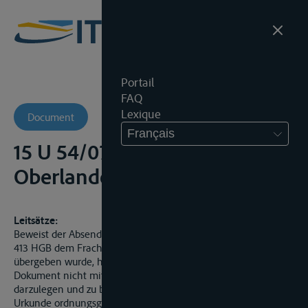
Portail
FAQ
Lexique
Document
Français
15 U 54/07 -
Oberlandesgericht (-)
Leitsätze:
Beweist der Absender, dass ein Begleitpapier im Sinne des §
413 HGB dem Frachtführer ordnungsgemäß und vollständig
übergeben wurde, hat der Frachtführer - jedenfalls wenn das
Dokument nicht mit dem Frachtgut zusammenreist -
darzulegen und zu beweisen, dass er die übernommene
Urkunde ordnungsgemäß abgeliefert hat; insoweit sind die