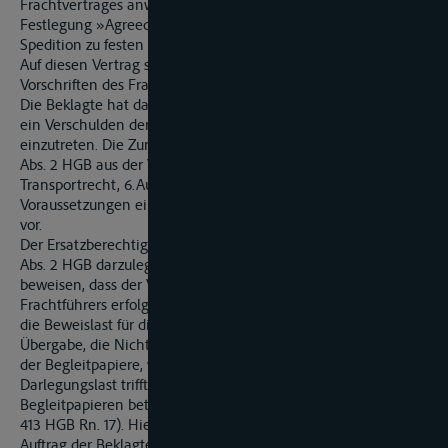
Frachtvertrages anwendbar, da die Parteien mit der
Festlegung »Agreed Transport Price: 652,76 EUR« eine
Spedition zu festen Kosten vereinbart haben.
Auf diesen Vertrag sind gern. §§ 452, 407 Abs. 3 S. 1 HGB die
Vorschriften des Frachtvertrages anzuwenden.
Die Beklagte hat daher im Rahmen des Transportvertrages für
ein Verschulden der Streithelferin wie für eigenes Verschulden
einzutreten. Die Zurechnung folgt für die Haftung gern. § 413
Abs. 2 HGB aus der Vorschrift des § 428 HGB (vgl. Koller,
Transportrecht, 6.Aufl., § 428 HGB Rn. 2). 4. Die
Voraussetzungen einer Haftung nach § 413 Abs. 2 HGB liegen
vor.
Der Ersatzberechtigte hat die Tatbestandsmerkmale des § 413
Abs. 2 HGB darzulegen und zu beweisen, d.h. er muss
beweisen, dass der Verlust der Urkunde im Gewahrsam des
Frachtführers erfolgt ist. Zunächst trägt der Ersatzberechtigte
die Beweislast für die ordnungsgemäße und vollständige
Übergabe, die Nichtverwendung oder unrichtige Verwendung
der Begleitpapiere, wobei den Frachtführer die sekundäre
Darlegungslast trifft, was den Umgang mit den
Begleitpapieren betrifft (Koller, Transportrecht, 6. Auflage, §
413 HGB Rn. 17). Hier hat unstreitig die Streitverkündete im
Auftrag der Beklagten die streitgegenständliche Urkunde T 5