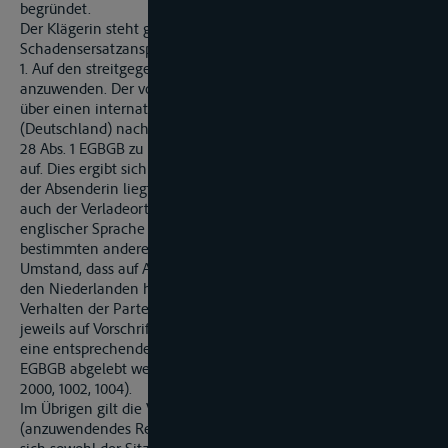
begründet.
Der Klägerin steht gegen die Beklagte ein
Schadensersatzanspruch nach § 413 Abs. 2 Satz 1 HGB zu.
1. Auf den streitgegenständlichen Vertrag ist deutsches Recht
anzuwenden. Der von der Beklagten geschlossene Vertrag
über einen internationalen Transport von Neu- Ulm
(Deutschland) nach Antwerpen (Belgien) weist gemäß Artikel
28 Abs. 1 EGBGB zu Deutschland die engsten Verbindungen
auf. Dies ergibt sich aus verschiedenen Umständen: Der Sitz
der Absenderin liegt in Deutschland und dort befindet sich
auch der Verladeort. Allein die Abfassung des Vertrages in
englischer Sprache spricht nicht für die Anwendung einer
bestimmten anderen Rechtsordnung, ebenso wenig der
Umstand, dass auf Auftraggeberseite eine Person mit Sitz in
den Niederlanden handelte. Außerdem kann aus dem
Verhalten der Parteien im vorliegenden Prozess, die sich
jeweils auf Vorschriften des deutschen Rechts berufen haben,
eine entsprechende konkludente Rechtswahl gern. § 27
EGBGB abgelebt werden (vgl. BGH NJW-RR 1990, 248, 249;
2000, 1002, 1004).
Im Übrigen gilt die Vermutung des Artikel 28 Abc. 4 EGBGB
(anzuwendendes Recht bei Güterbeförderungsverträgen), da