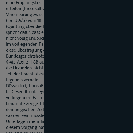
eine Empfangsbestätigung über den Eingang eines
T
5
erteilen (Protokoll vom 30. März 2008, S. 4, As. 1107). Auch die
Vereinbarung zwischen der Klägerin und der Auftraggeberin
(Fa. U A/S) vom 18. Februar 2003 ... über die Vorlage des TC 11
(Quittung über die Einlieferung diverser Zolldokumente)
spricht dafür, dass ein solches Dokument im Frachtverkehr
nicht völlig unüblich ist.
Im vorliegenden Fall muss nicht entschieden werden, ob
diese Übertragung der Rechtsprechung des
Bundesgerichtshofes zu § 425 Abs. 1 HGB auf die Vorschrift des
§ 413 Abs. 2 HGB auch in den Fällen vorzunehmen ist, wenn
die Urkunden nicht als gesondertes Transportgut, sondern als
Teil der Fracht, diese begleitend, befördert werden (im
Ergebnis verneint - ohne dies im Einzelnen zu erörtern - OLG
Düsseldorf, TranspR 1997, 422, 423).
b. Diesen ihr obliegenden Beweis hat die Beklagte im
vorliegenden Fall nicht zu führen vermocht. Der von ihr
benannte Zeuge T hat zwar angegeben, dass das Dokument
den belgischen Zollbehörden durch einen Boten überbracht
worden sein müsste, da sich kein solches Dokument in seinen
Unterlagen mehr finden ließe. Konkrete Unterlagen zu
diesem Vorgang hatte er aber nicht mehr.