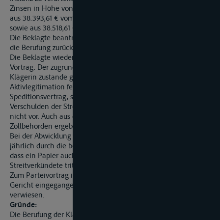
Zinsen in Höhe von 5 Prozentpunkten über dem Basiszinssatz
aus 38.393,61 € vom 01. Oktober 2004 bis Rechtshängigkeit
sowie aus 38.518,61 € ab Rechtshängigkeit zu zahlen.
Die Beklagte beantragt,
die Berufung zurückzuweisen.
Die Beklagte wiederholt und vertieft ihren erstinstanzlichen
Vortrag. Der zugrunde liegende Vertrag sei nicht mit der
Klägerin zustande gekommen, so dass es an einer
Aktivlegitimation fehle. Im Übrigen handele es sich um einen
Speditionsvertrag, so dass die Beklagte nicht für ein
Verschulden der Streithelferin hafte. Ein Anerkenntnis läge
nicht vor. Auch aus dem Inhalt der Entscheidungen der
Zollbehörden ergebe sich keine andere Beweislastverteilung.
Bei der Abwicklung von etwa fünf Millionen Dokumenten
jährlich durch die belgische Zollstelle sei durchaus denkbar,
dass ein Papier auch einmal abhanden komme. Die
Streitverkündete tritt der Argumentation der Beklagten bei. ...
Zum Parteivortrag im Einzelnen wird auf den Inhalt der bei
Gericht eingegangenen Schriftsätze nebst Anlagen
verwiesen.
Gründe:
Die Berufung der Klägerin ist zulässig und im Wesentlichen