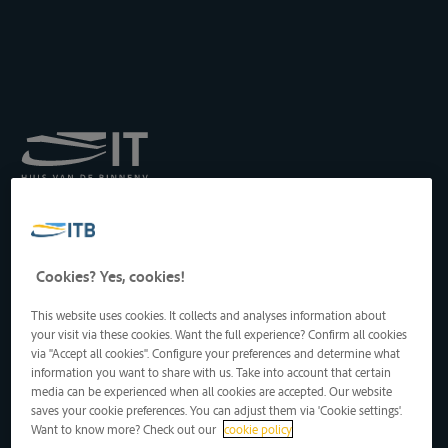
Institut royal pour le
Transport par Batellerie
asbl
Drukpersstraat 19
Cookies? Yes, cookies!
1000 Bruxelles, Belgique
Tél
: +32 2 217 09 67
This website uses cookies. It collects and analyses information about
http://www.itb-info.be
your visit via these cookies. Want the full experience? Confirm all cookies
itb-info@itb-info.be
via "Accept all cookies". Configure your preferences and determine what
information you want to share with us. Take into account that certain
media can be experienced when all cookies are accepted. Our website
saves your cookie preferences. You can adjust them via 'Cookie settings'.
Want to know more? Check out our
cookie policy