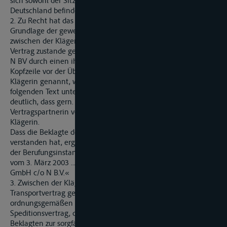
sich sowohl der Sitz der Beklagten wie auch der Verladeort in
Deutschland befinden.
2. Zu Recht hat das Landgericht angenommen, dass auf der
Grundlage der gewechselten Emails vom 21. Februar 2003 ...
zwischen der Klägerin und der Beklagten unmittelbar ein
Vertrag zustande gekommen ist. Zwar hat unstreitig die Firma
N BV durch einen ihrer Angestellten gehandelt. In der
Kopfzeile vor der Überschrift »work order« ist jedoch die
Klägerin genannt, während die Firma N BV lediglich im
folgenden Text unter »Departement« auftaucht. Damit ist
deutlich, dass gern. § 164 Abs. 1 BGB nicht die Firma N BV als
Vertragspartnerin verpflichtet werden sollte, sondern die
Klägerin.
Dass die Beklagte den Vertragsschluss in eben dieser Weise
verstanden hat, ergibt sich im Übrigen zusätzlich aus der in
der Berufungsinstanz vorgelegten Rechnung der Beklagten
vom 3. März 2003 ..., Darin ist als Empfänger genannt: »C
GmbH c/o N B.V.«
3. Zwischen der Klägerin und der Beklagten ist ein
Transportvertrag geschlossen worden, der die Beklagte zum
ordnungsgemäßen Transport verpflichtete, und nicht nur ein
Speditionsvertrag, der lediglich eine Verpflichtung der
Beklagten zur sorgfältigen Auswahl eines Transporteurs