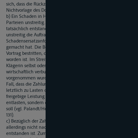
sich, dass die Rückzahlungspflicht der Auffraggeberin auf der
Nichtvorlage des Dokuments T 5 beruhte.
b) Ein Schaden in Höhe von 38.33,91 € ist zwischen den
Parteien unstreitig. Der Schaden ist auch bei der Klägerin
tatsächlich entstanden. Dies ergibt sieh bereits daraus, dass
unstreitig die Auftraggeberin eine entsprechende
Schadensersatzanforderung gegenüber der Klägerin geltend
gemacht hat. Die Beklagte hat auch nicht den klägerischen
Vortrag bestritten, dass die Schadensersatzforderung erfüllt
worden ist. Im Streit steht lediglich, ob die Zahlung durch die
Klägerin selbst oder durch eine mit ihr im Konzernverbund
wirtschaftlich verbundene andere juristische Person
vorgenommen wurde. Selbst für den eher unwahrscheinlichen
Fall, dass die Zahlung nicht durch interne Verrechnungen
letztlich zu Lasten der Klägerin geht, handelt es sich um eine
freigebige Leistung Dritter, die nicht den Ersatzpflichtigen
entlasten, sondern dem Ersatzberechtigten zugute kommen
soll (vgl. Palandt/Heinrichs, 66. Aufl., Vorb v. § 249 BGB Rn.
131).
c) Bezüglich der Zahlung einer Geldbuße hat die Klägerin
allerdings nicht nachgewiesen, dass ihr ein Schaden
entstanden ist. Zum einen ist bereits zweifelhaft, ob sie