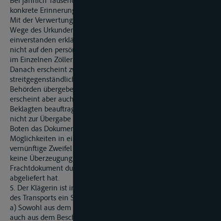
Bei jährlich Tausenden von Dokumenten habe er auch keine
konkrete Erinnerung an diesen Einzelfall.
Mit der Verwertung dieser Zeugenaussage in erster Instanz im
Wege des Urkundenbeweises haben sich alle Beteiligten
einverstanden erklärt. Für die Bewertung der Aussage kam es
nicht auf den persönlichen Eindruck des Zeugen an (vgl. dazu
im Einzelnen Zöller/Greger, 26. Aufl., § 373 ZPO Rn. 9).
Danach erscheint zwar möglich, dass das
streitgegenständliche T5- Dokument den belgischen
Behörden übergeben wurde und dort verloren ging. Ebenso
erscheint aber auch denkbar, dass dieser Verlust in der von der
Beklagten beauftragten Firma B eintrat, es also entweder gar
nicht zur Übergabe an einen Boten kam oder aber bei dem
Boten das Dokument abhanden kam. Da keine dieser
Möglichkeiten in einer Weise überzeugender erscheint, dass
vernünftige Zweifel ausgeschlossen waren, konnte der Senat
keine Überzeugung davon gewinnen, dass die Beklagte das
Frachtdokument durch die Firma B ordnungsgemäß
abgeliefert hat.
5. Der Klägerin ist in Höhe der Zahlung an die Auftraggeberin
des Transports ein Schaden entstanden.
a) Sowohl aus dem Bescheid der belgischen Zollbehörden wie
auch aus dem Bescheid des Hauptzollamtes Hamburg ergibt