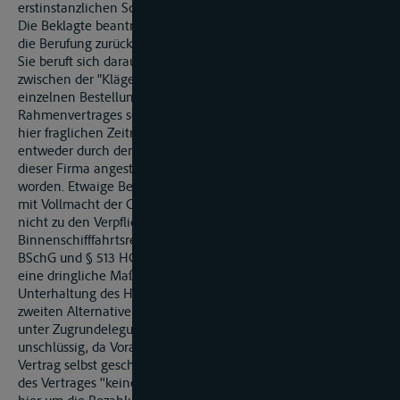
erstinstanzlichen Schlussanträgen zu erkennen.
Die Beklagte beantragt,
die Berufung zurückzuweisen.
Sie beruft sich darauf, dass die Lieferungen aufgrund Vertrages
zwischen der "Klägerin und der Fa. C erfolgt seien. Die
einzelnen Bestellungen aufgrund des abgeschlossenen
Rahmenvertrages seien sowohl in der Vorzeit als auch in dem
hier fraglichen Zeitraum von Mai bis Ende August 1997
entweder durch den Direktor der Fa. C, Herrn E, oder die bei
dieser Firma angestellte Zahlmeisterin Frau En, getätigt
worden. Etwaige Bestellungen durch den Schiffsführer seien
mit Vollmacht der C erfolgt. Die Verproviantierung gehöre
nicht zu den Verpflichtungen eines Schiffsführers im
Binnenschifffahrtsrecht, wie ein Vergleich zwischen § 8
BSchG und § 513 HGB zeige. Es handele sich auch nicht um
eine dringliche Maßnahme, insbesondere nicht, was die
Unterhaltung des Hotelbetriebes angehe. Hinsichtlich der
zweiten Alternative des § 102 Nr. 5 Abs. 1 BSchG sei die Klage
unter Zugrundelegung des eigenen Vorbringens der Klägerin
unschlüssig, da Voraussetzung sei, dass der Schiffseigner den
Vertrag selbst geschlossen habe. Zudem sei die Ausführung
des Vertrages ''keine Dienstobliegenheit des Schiffers, da es