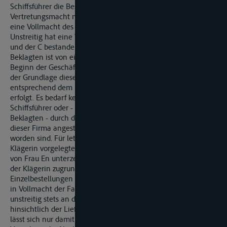
Schiffsführer die Bestellungen aufgrund seiner gesetzlichen
Vertretungsmacht nach § 15 BSchG und nicht mit Bezug auf
eine Vollmacht des Ausrüsters, also der C getätigt hat;
Unstreitig hat eine Vertragsbeziehung zwischen der Klägerin
und der C bestanden. Nach dem unbestrittenen Vortrag der
Beklagten ist von einem Rahmenvertrag auszugehen, der zu
Beginn der Geschäftsbeziehung geschlossen worden ist. Auf
der Grundlage dieses, Rahmenvertrages sind sodann
entsprechend dem Bedarf fortlaufend Einzelbestellungen
erfolgt. Es bedarf keiner Aufklärung dazu, ob diese durch den
Schiffsführer oder - entsprechend der Behauptung der
Beklagten - durch den Direktor der Fa. C , Herrn E oder die bei
dieser Firma angestellte Zahlmeisterin Frau En getätigt
worden sind. Für letzteres spricht allerdings die von der
Klägerin vorgelegte Nachbestellung vom 22. März 1997, die
von Frau En unterzeichnet ist. Selbst wenn man den Vortrag
der Klägerin zugrundelegen wollte, der Schiffsführer habe die
Einzelbestellungen vorgenommen, hätte dieser namens und
in Vollmacht der Fa. C gehandelt. Die Rechnungen sind
unstreitig stets an die Fa. C gegangen, die diese auch
hinsichtlich der Lieferungen für rund 1 Jahr bezahlt hat. Dies
lässt sich nur damit erklären, dass der Schiffsführer zur