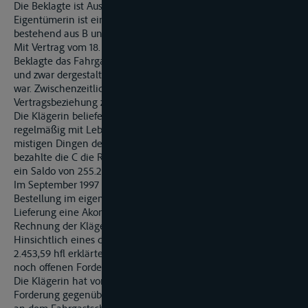
Die Beklagte ist Ausrüsterin des Fahrgastkabinenschiffes MS P.
Eigentümerin ist eine Gesellschaft bürgerlichen Rechts,
bestehend aus B und S.
Mit Vertrag vom 18. Mai 1996 (Bl. 6 ff. d., A.) vercharterte die
Beklagte das Fahrgastschiff der Fa. C mit Sitz in Luxemburg,
und zwar dergestalt, dass die Fa. als Ausrüsterin zu bewerten
war. Zwischenzeitlich ist die Fa. C in Konkurs gegangen, die
Vertragsbeziehung zur Beklagten ist beendet.
Die Klägerin belieferte das Fahrgastschiff im Auftrag der Fa. C
regelmäßig mit Lebensmitteln, Getränken, Tabakwaren und
mistigen Dingen des täglichen Bedarfs. Seit Mitte Mai 1997
bezahlte die C die Rechnungen dafür nicht mehr. Es entstand
ein Saldo von 255.20.8,53 hfl.
Im September 1997 gab die Beklagte eine eigenständige
Bestellung im eigenen Namen auf und leistete hierfür vor
Lieferung eine Akontozahlung in Höhe von 16.000,00 hfl. Die
Rechnung der Klägerin lautete lediglich über 13.546,41 hfl.
Hinsichtlich eines der Beklagten insofern zustehenden über
2.453,59 hfl erklärte die Klägerin die Aufrechnung mit ihrer
noch offenen Forderung gegen die C.
Die Klägerin hat vorgetragen, hinsichtlich ihrer noch offenen
Forderung gegenüber der C habe sie ein Schiffsgläubigerrecht