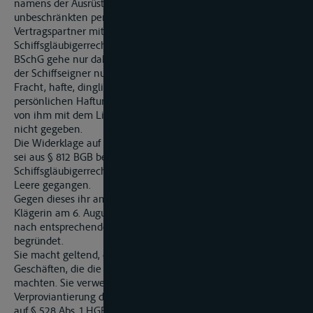
namens der Ausrüsterin habe die Klägerin einen
unbeschränkten persönlichen Anspruch gegen diese als
Vertragspartner mit der Folge, dass kein zusätzliches
Schiffsgläubigerrecht entstanden sei. Der Zweck des § 102
BSchG gehe nur dahin, den Gläubiger in den Fällen, in denen
der Schiffseigner nur beschränkt mit seinem Schiff und der
Fracht, hafte, dinglich zu sichern. Bei einer vollen und
persönlichen Haftung des Eigners/Ausrüsters bereits aus dem
von ihm mit dem Lieferanten geschlossenen Vertrag sei dies
nicht gegeben.
Die Widerklage auf Rückzahlung der überzahlten 2.453,59 hfl
sei aus § 812 BGB begründet. Mangels Erwerbes eines
Schiffsgläubigerrechts sei die Aufrechnung der Klägerin ins
Leere gegangen.
Gegen dieses ihr am 7. Juli 1998 zugestellte Urteil hat die
Klägerin am 6. August 1998 Berufung eingelegt und diese
nach entsprechender Fristverlängerung am 6. Oktober 1998
begründet.
Sie macht geltend, die Verproviantierung gehöre zu den
Geschäften, die die Ausführung der Reise erforderlich
machten. Sie verweist auf § 527 Abs. 1 HGB, in dem die
Verproviantierung des Schiffes ausdrücklich genannt ist, und
auf § 528 Abs. 1 HGB - Kreditgeschäfte des Kapitäns -,