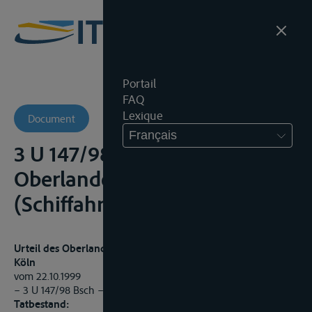
Portail
FAQ
Lexique
Document
Français
3 U 147/98 Bsch -
Oberlandesgericht
(Schiffahrtsobergericht)
Urteil des Oberlandesgerichts – Schiffahrtsobergericht –
Köln
vom 22.10.1999
– 3 U 147/98 Bsch –
Tatbestand: