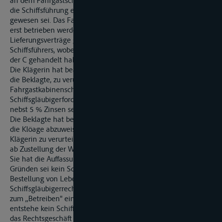
an dem Fahrgastschiff erworben, weil die Bestellungen durch
die Schiffsführung erfolgt seien, während das Schiff auf Fahrt
gewesen sei. Das Fahrgastschiff habe durch die Lieferungen
erst betrieben werden können. Die Ausführung der
Lieferungsverträge gehöre zu den Dienstobliegenheiten des
Schiffsführers, wobei unerheblich sei, ob dieser mit Vollmacht
der C gehandelt habe
Die Klägerin hat beantragt,
die Beklagte, zu verurteilen, die Zwangsvollstreckung in das
Fahrgastkabinenschiff MS P wegen einer
Schiffsgläubigerforderung der Klägerin über 252.755,14 hfl
nebst 5 % Zinsen seit dem 1. September 1997 zu dulden.
Die Beklagte hat beantragt,
die Klöage abzuweisen, und im Wege der Widerklage die
Klägerin zu verurteilen, an sie 2.453,59 hfl nebst 4 % Zinsen
ab Zustellung der Widerklage zu zahlen.
Sie hat die Auffassung vertreten, bereits aus rechtlichen
Gründen sei kein Schiffsgläubigerrecht entstanden. Die
Bestellung von Lebens- und Genußmitteln könne kein
Schiffsgläubigerrecht begründen, weil derartige Gegenstände
zum ,,Betreiben" eines Schiffes nicht erforderlich seien. Zudem
entstehe kein Schiffsgläubigerrecht, wenn der Schiffsführer
das Rechtsgeschäft nicht kraft gesetzlicher Befugnis, sondern