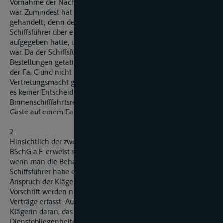
Vornahme der Nachbestellungen seitens der C bevollmächtigt
war. Zumindest hat er aufgrund einer Duldungsvollmacht
gehandelt; denn der Fa. C war ja bekannt, dass der
Schiffsführer über ein Jahr lang die Einzelbestellungen für sie
aufgegeben hatte, und das Schiff weiterhin für sie im Einsatz
war. Da der Schiffsführer somit, wenn er überhaupt
Bestellungen getätigt hat, dabei mit Bezug auf eine Vollmacht
der Fa. C und nicht kraft seiner gesetzlichen
Vertretungsmacht gemäß § 15 BSchG gehandelt hat, bedarf
es keiner Entscheidung dazu, die Verproviantierung im
Binnenschifffahrtsrecht, insbesondere auch diejenige der
Gäste auf einem Fahrgastschiff, von § 15 BSchG erfasst wird.
2.
Hinsichtlich der zweiten. Alternative von § 1Q2 Nr. 5 Abs.4
BSchG a.F. erweist sich die Klage bereits als unschlüssig,
wenn man die Behauptung der Klägerin zugrundelegt, dem
Schiffsführer habe eine spezielle Vollmacht gefehlt; denn
Anspruch der Klägerin daran, dass die Ausführung der von der
Vorschrift werden nur von dem Schiffseigner geschlossene
Verträge erfasst. Auf jeden Fall scheitert ein Anspruch der
Klägerin daran, das die Ausführung der Verträge nicht zu den
Dienstobliegenheiten des Schiffsführers gehört. Dabei kommt