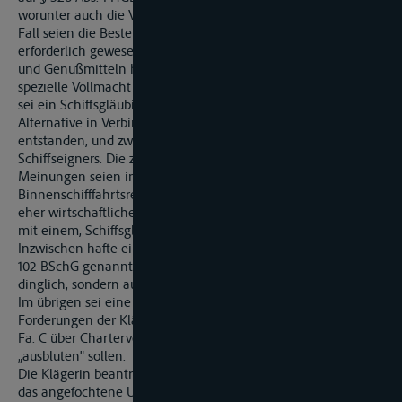
worunter auch die Verproviantierung falle. Im, vorliegenden
Fall seien die Bestellungen für die Ausführung der Reise
erforderlich gewesen, weil die Fahrgäste an Bord mit Lebens-
und Genußmitteln hätten versorgt werden müssen. Eine
spezielle Vollmacht habe dem Schiffsführer gefehlt. Jedenfalls
sei ein Schiffsgläubigerrecht gemäß § 102 Nr. 5 Abs. 1, zweite
Alternative in Verbindung mit § 4 Abs. 1 Nr. 2 BSchG
entstanden, und zwar auch 'bei persönlicher Haftung des
Schiffseigners. Die zum alten Seerecht vertretenen
Meinungen seien inzwischen überholt und auf das
Binnenschifffahrtsrecht nicht übertragbar. Heute seien es
eher wirtschaftliche Gründe, weshalb bestimmte Forderungen
mit einem, Schiffsgläubigerrecht ausgestattet würden..
Inzwischen hafte ein Schiffseigner für die Mehrzahl der in §
102 BSchG genannten Forderungen nicht nur beschränkt
dinglich, sondern auch persönlich.
Im übrigen sei eine Mithaftung; der Beklagten für die
Forderungen der Klägerin gegen die Fa. C geboten, weil die
Fa. C über Chartervertragskonstruktion offenbar von
„ausbluten" sollen.
Die Klägerin beantragt,
das angefochtene Urteil abzuändern und nach ihren