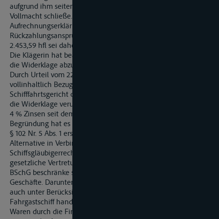
aufgrund ihm seitens des Eigners/Ausrüsters erteilter
Vollmacht schließe. Die
Aufrechnungserklärung der Klägerin gegen
Rückzahlungsanspruch der Beklagten wegen, überzahlter
2.453,59 hfl sei daher ins Leere gegangen.
Die Klägerin hat beantragt,
die Widerklage abzuweisen.
Durch Urteil vom 22. Juni 1998 (B1. 75 ff. d. A.), auf das
vollinhaltlich Bezug genommen wird, hat das
Schifffahrtsgericht die Klage abgewiesen und die Klägerin auf
die Widerklage verurteilt, an die Beklagten 2.453,59 hfl nebst
4 % Zinsen seit dem 19. Februar 1998 zu zahlen. Zur
Begründung hat es ausgeführt, die Klägerin habe weder nach
§ 102 Nr. 5 Abs. 1 erste Alternative in Verbindung mit
Alternative in Verbindung mit § 4 Abs. 1 N 2 BSchG ein
Schiffsgläubigerrecht an dem Fahrgastschiff erworben. Die
gesetzliche Vertretungsmacht des Schiffsführers aus § 15 Abs. 1
BSchG beschränke sich auf objektiv unerlässlich notwendige
Geschäfte. Darunter falle die Verproviantierung des Schiffes
auch unter Berücksichtigung dessen, dass es sich um ein
Fahrgastschiff handele, nicht. Im Falle der Bestellung der
Waren durch die Firma C selbst oder durch den Schiffer