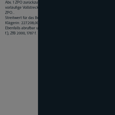
Abs. 1 ZPO zurückzuweisen. Die Entscheidung über die
vorläufige Vollstreckbarkeit beruht auf §§ 708 Nr. 10, 711 S. 1
ZPO...
Streitwert für das Berufungsverfahren und Beschwer der
Klägerin: 227.208,00 DM.
Ebenfalls abrufbar unter ZfB 2000 - Nr. 6 (Sammlung Seite 1787
f.); ZfB 2000, 1787 f.