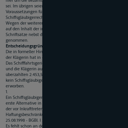
hier um die Bezahlung gehe, die Sache des Eigners/Ausrüsters
sei. Im übrigen seien die
Voraussetzungen für die Entstehung eines
Schiffsgläubigerrechts restriktiv auszulegen.
Wegen der weiteren Einzelheiten des Parteivorbringens wird
auf den Inhalt der in beiden Instanzen gewechselten
Schriftsätze nebst den überreichten Urkunden Bezug
genommen.
Entscheidungsgründe:
Die in formeller Hinsicht nicht zu beanstandende Berufung
der Klägerin hat in der Sache. keinen Erfolg.
Das Schifffahrtsgericht hat zu Recht die Klage abgewiesen
und die Klägerin auf die Widerklage zur Erstattung der
überzahlten 2.453,59 hfl nebst Zinsen verurteilt; denn sie hat
kein Schiffsgläubigerrecht an dem Fahrgastschiff MS P
erworben.
1.
Ein Schiffsgläubigerrecht ist nicht, nach § 102 Nr. 5 Abs. 1,
erste Alternative in Verbindung mit § 15 Abs. 1 BSchG a.F. (in
der vor Inkrafttreten des Gesetzes zur Änderung der
Haftungsbeschränkung in der Binnenschiffahrt vom
25.08.1998 - BGBl. I S. 2489 geltenden Fassung) entstanden.
Es fehlt schon an der ersten Voraussetzung, nämlich dass der