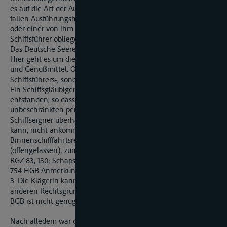
es auf die Art der Ausführungshandlung an. Nicht darunter
fallen Ausführungshandlungen, die dem Schiffseigner selber
oder einer von ihm betrauten anderen Hilfsperson als dem
Schiffsführer obliegen (so für das Seerecht Schaps-Abraham,
Das Deutsche Seerecht, 3. Auflage, § 486 HGB Anmerkung 23).
Hier geht es um die Bezahlung des Kaufpreises für die Lebens-
und Genußmittel. Ohne Zweifel ist dies nicht Sache des
Schiffsführers-, sondern des Ausrüsters/Eigners, also der Fa. C .
Ein Schiffsgläubigerrecht ist daher für die Klägerin nicht
entstanden, so dass es auf die Frage, ob im Falle eines
unbeschränkten persönlichen Anspruchs gegen den
Schiffseigner überhaupt ein Schiffsgläubigerrecht entstehen
kann, nicht ankommt (vgl. hierzu Vortisch-Bemm,
Binnenschifffahrtsrecht, 4. Auflage, § 102 Rnr. 22
(offengelassen); zum alten Seerecht: OLG Kiel OLG E 22, 69;
RGZ 83, 130; Schaps-Abraham a. a. 0. § 486 HGB Rnr. 29 und
754 HGB Anmerkung 26 ff.).
3. Die Klägerin kann die. Forderung auch, nicht aus einem
anderen Rechtsgrund herleiten. Für einen Anspruch aus § 826
BGB ist nicht genügend vorgetragen...
Nach alledem war die Berufung mit der Kostenfolge aus § 97