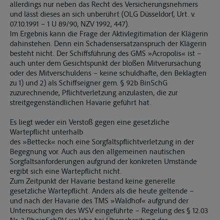
allerdings nur neben das Recht des Versicherungsnehmers
und lässt dieses an sich unberührt (OLG Düsseldorf, Urt. v.
07.10.1991 – 1 U 89/90, NZV 1992, 447).
Im Ergebnis kann die Frage der Aktivlegitimation der Klägerin
dahinstehen. Denn ein Schadensersatzanspruch der Klägerin
besteht nicht. Der Schiffsführung des GMS »Acropolis« ist –
auch unter dem Gesichtspunkt der bloßen Mitverursachung
oder des Mitverschuldens – keine schuldhafte, den Beklagten
zu 1) und 2) als Schiffseigner gem. § 92b BinSchG
zuzurechnende, Pflichtverletzung anzulasten, die zur
streitgegenständlichen Havarie geführt hat.
Es liegt weder ein Verstoß gegen eine gesetzliche
Wartepflicht unterhalb
des »Betteck« noch eine Sorgfaltspflichtverletzung in der
Begegnung vor. Auch aus den allgemeinen nautischen
Sorgfaltsanforderungen aufgrund der konkreten Umstände
ergibt sich eine Wartepflicht nicht.
Zum Zeitpunkt der Havarie bestand keine generelle
gesetzliche Wartepflicht. Anders als die heute geltende –
und nach der Havarie des TMS »Waldhof« aufgrund der
Untersuchungen des WSV eingeführte – Regelung des § 12.03