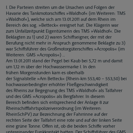
I. Die Parteien streiten um die Ursachen und Folgen der
Havarie des Tankmotorschiffes »Waldhof« (im Weiteren: TMS
»Waldhof«), welche sich am 13.01.2011 auf dem Rhein im
Bereich des sog. »Betteck« ereignet hat. Die Klägerin war
zum Unfallzeitpunkt Eigentümerin des TMS »Waldhof«. Die
Beklagten zu 1) und 2) waren Schiffseigner, der mit der
Berufung nicht mehr in Anspruch genommene Beklagte zu 3)
war Schiffsführer des Großmotorgüterschiffes »Acropolis« (im
Weiteren: GMS »Acropolis«) ...
Am 13.01.2011 stand der Pegel bei Kaub bei 5,72 m und damit
um 1,12 m über der Hochwassermarke I. In den
frühen Morgenstunden kam es oberhalb
der Signalstelle »Am Betteck« (Rhein-km 553,40 – 553,50) bei
hochwasserbedingter erhöhter Fließgeschwindigkeit
des Rheins zur Begegnung des TMS »Waldhof« als Talfahrer
und des GMS »Acropolis« als Bergfahrer. In diesem
Bereich befinden sich entsprechend der Anlage 8 zur
Rheinschifffahrtspolizeiverordnung (im Weiteren:
RheinSchPV) zur Bezeichnung der Fahrrinne auf der
rechten Seite der Talfahrt eine rote und auf der linken Seite
eine grüne Tonne. Offen ist, ob die beiden Schiffe vorher
untereinander Funkkontakt hatten. Der Schiffsführer des GMS