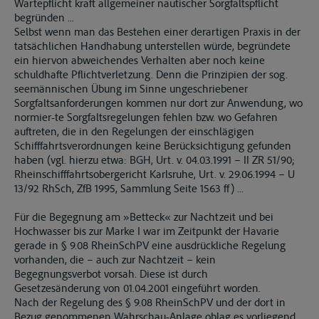
Wartepflicht kraft allgemeiner nautischer Sorgfaltspflicht
begründen ...
Selbst wenn man das Bestehen einer derartigen Praxis in der
tatsächlichen Handhabung unterstellen würde, begründete
ein hiervon abweichendes Verhalten aber noch keine
schuldhafte Pflichtverletzung. Denn die Prinzipien der sog.
seemännischen Übung im Sinne ungeschriebener
Sorgfaltsanforderungen kommen nur dort zur Anwendung, wo
normier-te Sorgfaltsregelungen fehlen bzw. wo Gefahren
auftreten, die in den Regelungen der einschlägigen
Schifffahrtsverordnungen keine Berücksichtigung gefunden
haben (vgl. hierzu etwa: BGH, Urt. v. 04.03.1991 – II ZR 51/90;
Rheinschifffahrtsobergericht Karlsruhe, Urt. v. 29.06.1994 – U
13/92 RhSch, ZfB 1995, Sammlung Seite 1563 ff) ...
Für die Begegnung am »Betteck« zur Nachtzeit und bei
Hochwasser bis zur Marke I war im Zeitpunkt der Havarie
gerade in § 9.08 RheinSchPV eine ausdrückliche Regelung
vorhanden, die – auch zur Nachtzeit – kein
Begegnungsverbot vorsah. Diese ist durch
Gesetzesänderung von 01.04.2001 eingeführt worden.
Nach der Regelung des § 9.08 RheinSchPV und der dort in
Bezug genommenen Wahrschau-Anlage oblag es vorliegend