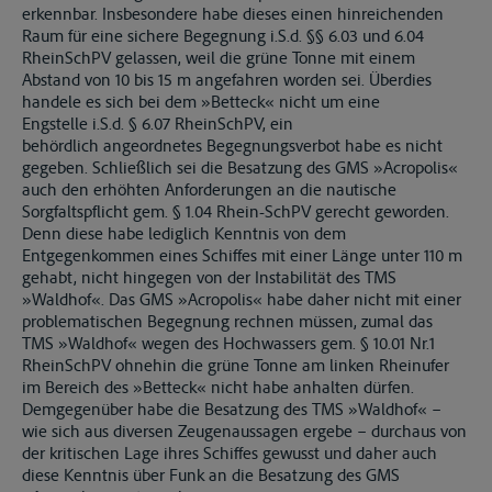
erkennbar. Insbesondere habe dieses einen hinreichenden
Raum für eine sichere Begegnung i.S.d. §§ 6.03 und 6.04
RheinSchPV gelassen, weil die grüne Tonne mit einem
Abstand von 10 bis 15 m angefahren worden sei. Überdies
handele es sich bei dem »Betteck« nicht um eine
Engstelle i.S.d. § 6.07 RheinSchPV, ein
behördlich angeordnetes Begegnungsverbot habe es nicht
gegeben. Schließlich sei die Besatzung des GMS »Acropolis«
auch den erhöhten Anforderungen an die nautische
Sorgfaltspflicht gem. § 1.04 Rhein-SchPV gerecht geworden.
Denn diese habe lediglich Kenntnis von dem
Entgegenkommen eines Schiffes mit einer Länge unter 110 m
gehabt, nicht hingegen von der Instabilität des TMS
»Waldhof«. Das GMS »Acropolis« habe daher nicht mit einer
problematischen Begegnung rechnen müssen, zumal das
TMS »Waldhof« wegen des Hochwassers gem. § 10.01 Nr.1
RheinSchPV ohnehin die grüne Tonne am linken Rheinufer
im Bereich des »Betteck« nicht habe anhalten dürfen.
Demgegenüber habe die Besatzung des TMS »Waldhof« –
wie sich aus diversen Zeugenaussagen ergebe – durchaus von
der kritischen Lage ihres Schiffes gewusst und daher auch
diese Kenntnis über Funk an die Besatzung des GMS