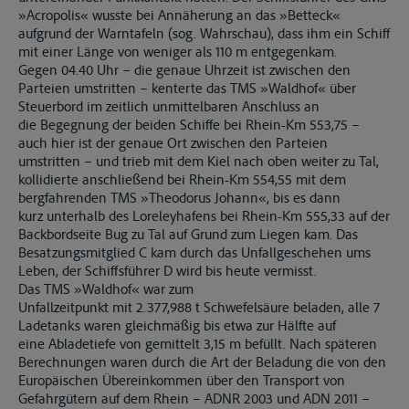
»Acropolis« wusste bei Annäherung an das »Betteck«
aufgrund der Warntafeln (sog. Wahrschau), dass ihm ein Schiff
mit einer Länge von weniger als 110 m entgegenkam.
Gegen 04.40 Uhr – die genaue Uhrzeit ist zwischen den
Parteien umstritten – kenterte das TMS »Waldhof« über
Steuerbord im zeitlich unmittelbaren Anschluss an
die Begegnung der beiden Schiffe bei Rhein-Km 553,75 –
auch hier ist der genaue Ort zwischen den Parteien
umstritten – und trieb mit dem Kiel nach oben weiter zu Tal,
kollidierte anschließend bei Rhein-Km 554,55 mit dem
bergfahrenden TMS »Theodorus Johann«, bis es dann
kurz unterhalb des Loreleyhafens bei Rhein-Km 555,33 auf der
Backbordseite Bug zu Tal auf Grund zum Liegen kam. Das
Besatzungsmitglied C kam durch das Unfallgeschehen ums
Leben, der Schiffsführer D wird bis heute vermisst.
Das TMS »Waldhof« war zum
Unfallzeitpunkt mit 2.377,988 t Schwefelsäure beladen, alle 7
Ladetanks waren gleichmäßig bis etwa zur Hälfte auf
eine Abladetiefe von gemittelt 3,15 m befüllt. Nach späteren
Berechnungen waren durch die Art der Beladung die von den
Europäischen Übereinkommen über den Transport von
Gefahrgütern auf dem Rhein – ADNR 2003 und ADN 2011 –