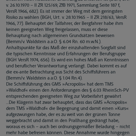
v. 26.10.1970 – II ZR 125/69, ZfB 1971, Sammlung Seite 187 f,
VersR 1966, 682). Es ist immer der Weg mit dem geringsten
Risiko zu wählen (BGH, Urt. v. 28.10.1965 – II ZR 218/63, VersR
1966, 77). Behauptet der Talfahrer, der Bergfahrer habe ihm
keinen geeigneten Weg freigelassen, muss er diese
Behauptung nach allgemeinen Grundsätzen beweisen
(Bemm/v. Waldstein a.a.O. § 6.04 Rn. 60 m.w.N.).
Anhaltspunkte für das Maß der einzuhaltenden Sorgfalt sind
die typischen Kenntnisse und Erfahrungen der Berufsgruppe
(BGH VersR 1974, 656). Es wird ein hohes Maß an Kenntnissen
und beruflicher Verantwortung verlangt. Dabei kommt es auf
die ex-ante Betrachtung aus Sicht des Schiffsführers an
(Bemm/v. Waldstein a.a.O. § 1.04 Rn.4).
Die Schiffsführung des GMS »Acropolis« hat dem TMS
»Waldhof« einen den Anforderungen des § 6.03 RheinSch-PV
entsprechenden geeigneten Weg zur Vorbeifahrt gewährt
...Die Klägerin hat zwar behauptet, dass das GMS »Acropolis«
dem TMS »Waldhof« die Begegnung und damit einen »Kurs«
aufgezwungen habe, der es zu weit von der grünen Tonne
weggebracht und damit in den Prallhang gedrängt habe,
woraus es sich – auch bei ordnungsgemäßer Beladung – nicht
mehr habe befreien können. Diese Annahme wurde hingegen