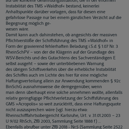
auf die konkrete Gefährdungssituation, die in der enormen
Instabilität des TMS »Waldhof« bestand, keinerlei
Anhaltspunkte darüber vorlagen, dass für diesen eine
gefahrlose Passage nur bei einem gänzlichen Verzicht auf die
Begegnung möglich ge-
wesen wäre.
Damit kann auch dahinstehen, ob angesichts der massiven
Pflichtverstöße der Schiffsführung des TMS »Waldhof« in
Form der gravierend fehlerhaften Beladung i.S.d. § 1.07 Nr. 3
RheinSchPV – von der die Klägerin auf der Grundlage des
WSV-Berichts und des Gutachtens des Sachverständigen E
selbst ausgeht – sowie der unterbliebenen Warnung
des übrigen Schiffsverkehrs über die erhebliche Instabilität
des Schiffes auch im Lichte des hier für eine mögliche
Haftungsverteilung allein zur Anwendung kommenden § 92c
BinSchG ausnahmsweise die demgegenüber, wenn
man denn überhaupt eine solche annehmen wollte, allenfalls
relativ geringfügige Pflichtverletzung der Schiffsführung des
GMS »Acropolis« so weit zurücktritt, dass eine Haftungsquote
nicht auszusprechen wäre (vgl. hierzu etwa:
Rheinschifffahrtsobergericht Karlsruhe, Urt. v. 31.01.2003 – 23
U 9/02 RhSch, ZfB 2003, Sammlung Seite 1888 f) ...
Ebenfalls abrufbar unter ZfB 2018 - Nr.5 (Sammlung Seite 2522