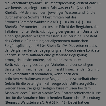
die Vorbeifahrt gewährt. Die Rechtsprechung versteht dabei –
wie bereits dargelegt – unter Fahrwasser i.S.d. § 6.04 Nr. 1
RheinSchPV den nach dem jeweiligen Wasserstand für die
durchgehende Schifffahrt bestimmten Teil des
Stromes (Bemm/v. Waldstein a.a.O. § 6.03 Rn. 13). § 6.04
RheinSchPV normiert überdies die Pflicht der Bergfahrer, den
Talfahrern unter Berücksichtigung der genannten Umstände
einen geeigneten Weg freizulassen. Darüber hinaus besteht
das Gebot zur Einhaltung der allgemeinen nautischen
Sorgfaltspflicht gem. § 1.04 Rhein-SchPV. Dies erfordert, dass
der Bergfahrer bei der Begegnungsfahrt durch seine konkrete
Fahrweise dem Talfahrer eine gefahrlose Begegnung
ermöglicht, insbesondere, indem er diesem unter
Berücksichtigung des übrigen Verkehrs und der sonstigen
Umstände hinreichenden Raum lässt.Hinreichender Raum für
eine Vorbeifahrt ist vorhanden, wenn nach den
örtlichen Verhältnissen eine Begegnung unzweifelhaft ohne
Gefahr für die beteiligten Fahrzeuge oder Dritte ausgeführt
werden kann. Die gegenseitigen Kurse müssen bei dem
Manöver jedes Risiko aus-schließen. Spätere fehlerhafte Kurse
sind für die Annahme hinreichenden Raums ohne Bedeutung
(Bemm/v. Waldstein a.a.O. § 6.03 Rn. 18). Dabei hat der