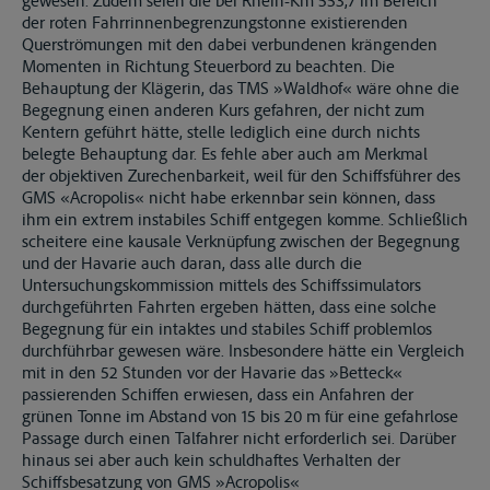
gewesen. Zudem seien die bei Rhein-Km 553,7 im Bereich
der roten Fahrrinnenbegrenzungstonne existierenden
Querströmungen mit den dabei verbundenen krängenden
Momenten in Richtung Steuerbord zu beachten. Die
Behauptung der Klägerin, das TMS »Waldhof« wäre ohne die
Begegnung einen anderen Kurs gefahren, der nicht zum
Kentern geführt hätte, stelle lediglich eine durch nichts
belegte Behauptung dar. Es fehle aber auch am Merkmal
der objektiven Zurechenbarkeit, weil für den Schiffsführer des
GMS «Acropolis« nicht habe erkennbar sein können, dass
ihm ein extrem instabiles Schiff entgegen komme. Schließlich
scheitere eine kausale Verknüpfung zwischen der Begegnung
und der Havarie auch daran, dass alle durch die
Untersuchungskommission mittels des Schiffssimulators
durchgeführten Fahrten ergeben hätten, dass eine solche
Begegnung für ein intaktes und stabiles Schiff problemlos
durchführbar gewesen wäre. Insbesondere hätte ein Vergleich
mit in den 52 Stunden vor der Havarie das »Betteck«
passierenden Schiffen erwiesen, dass ein Anfahren der
grünen Tonne im Abstand von 15 bis 20 m für eine gefahrlose
Passage durch einen Talfahrer nicht erforderlich sei. Darüber
hinaus sei aber auch kein schuldhaftes Verhalten der
Schiffsbesatzung von GMS »Acropolis«