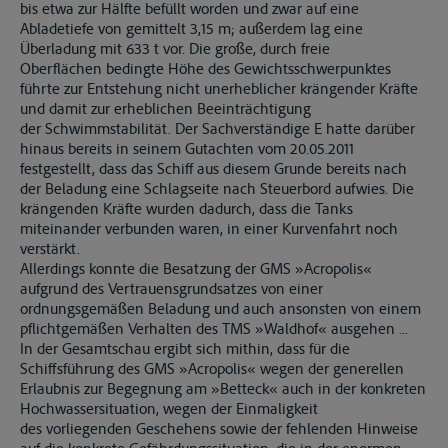
bis etwa zur Hälfte befüllt worden und zwar auf eine
Abladetiefe von gemittelt 3,15 m; außerdem lag eine
Überladung mit 633 t vor. Die große, durch freie
Oberflächen bedingte Höhe des Gewichtsschwerpunktes
führte zur Entstehung nicht unerheblicher krängender Kräfte
und damit zur erheblichen Beeinträchtigung
der Schwimmstabilität. Der Sachverständige E hatte darüber
hinaus bereits in seinem Gutachten vom 20.05.2011
festgestellt, dass das Schiff aus diesem Grunde bereits nach
der Beladung eine Schlagseite nach Steuerbord aufwies. Die
krängenden Kräfte wurden dadurch, dass die Tanks
miteinander verbunden waren, in einer Kurvenfahrt noch
verstärkt.
Allerdings konnte die Besatzung der GMS »Acropolis«
aufgrund des Vertrauensgrundsatzes von einer
ordnungsgemäßen Beladung und auch ansonsten von einem
pflichtgemäßen Verhalten des TMS »Waldhof« ausgehen ...
In der Gesamtschau ergibt sich mithin, dass für die
Schiffsführung des GMS »Acropolis« wegen der generellen
Erlaubnis zur Begegnung am »Betteck« auch in der konkreten
Hochwassersituation, wegen der Einmaligkeit
des vorliegenden Geschehens sowie der fehlenden Hinweise