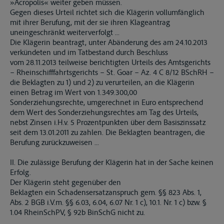
»Acropolis« weiter geben müssen.
Gegen dieses Urteil richtet sich die Klägerin vollumfänglich
mit ihrer Berufung, mit der sie ihren Klageantrag
uneingeschränkt weiterverfolgt ...
Die Klägerin beantragt, unter Abänderung des am 24.10.2013
verkündeten und im Tatbestand durch Beschluss
vom 28.11.2013 teilweise berichtigten Urteils des Amtsgerichts
– Rheinschifffahrtsgerichts – St. Goar – Az. 4 C 8/12 BSchRH –
die Beklagten zu 1) und 2) zu verurteilen, an die Klägerin
einen Betrag im Wert von 1.349.300,00
Sonderziehungsrechte, umgerechnet in Euro entsprechend
dem Wert des Sonderziehungsrechtes am Tag des Urteils,
nebst Zinsen i.H.v. 5 Prozentpunkten über dem Basiszinssatz
seit dem 13.01.2011 zu zahlen. Die Beklagten beantragen, die
Berufung zurückzuweisen ...
II. Die zulässige Berufung der Klägerin hat in der Sache keinen
Erfolg.
Der Klägerin steht gegenüber den
Beklagten ein Schadensersatzanspruch gem. §§ 823 Abs. 1,
Abs. 2 BGB i.V.m. §§ 6.03, 6.04, 6.07 Nr. 1 c), 10.1. Nr. 1 c) bzw. §
1.04 RheinSchPV, § 92b BinSchG nicht zu.