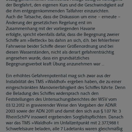
der Bergfahrt, den eigenen Kurs und die Geschwindigkeit auf
die ihm entgegenkommenden Talfahrer einzurichten.
Auch die Tatsache, dass die Diskussion um eine – erneute –
Änderung der gesetzlichen Regelung erst im
Zusammenhang mit der vorliegenden Havarie
erfolgte, spricht ebenfalls dafür, dass die Begegnung zweier
Schiffe am »Betteck« bis dahin an sich, d.h. bei fehlerfreier
Fahrweise beider Schiffe dieser Größenordnung und bei
diesen Wasserständen, nicht als derart gefahrenträchtig
angesehen wurde, dass ein grundsätzliches
Begegnungsverbot kraft Übung anzunehmen war ...
Ein erhöhtes Gefahrenpotential mag sich zwar aus der
Instabilität des TMS »Waldhof« ergeben haben, die zu einer
eingeschränkten Manövrierfähigkeit des Schiffes führte. Denn
die Beladung des Schiffes widersprach nach den
Feststellungen des Untersuchungsberichtes der WSV vom
03.12.2012 in gravierender Weise den Vorgaben der ADNR
2003 sowie der ADN 2011 und damit den sich aus § 1.07 Nr. 3
RheinSchPV insoweit ergebenden Sorgfaltspflichten. Danach
war das TMS »Waldhof« im Unfallzeitpunkt mit 2.377,988 t
Schwefelsäure beladen, alle 7 Ladetanks waren gleichmäßig