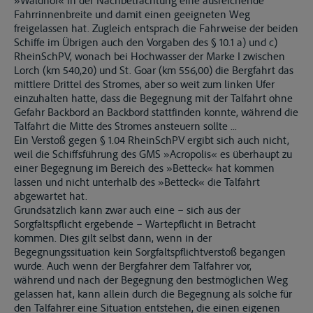
»Waldhof« in der Nachbetrachtung eine ausreichende
Fahrrinnenbreite und damit einen geeigneten Weg
freigelassen hat. Zugleich entsprach die Fahrweise der beiden
Schiffe im Übrigen auch den Vorgaben des § 10.1 a) und c)
RheinSchPV, wonach bei Hochwasser der Marke I zwischen
Lorch (km 540,20) und St. Goar (km 556,00) die Bergfahrt das
mittlere Drittel des Stromes, aber so weit zum linken Ufer
einzuhalten hatte, dass die Begegnung mit der Talfahrt ohne
Gefahr Backbord an Backbord stattfinden konnte, während die
Talfahrt die Mitte des Stromes ansteuern sollte ...
Ein Verstoß gegen § 1.04 RheinSchPV ergibt sich auch nicht,
weil die Schiffsführung des GMS »Acropolis« es überhaupt zu
einer Begegnung im Bereich des »Betteck« hat kommen
lassen und nicht unterhalb des »Betteck« die Talfahrt
abgewartet hat.
Grundsätzlich kann zwar auch eine – sich aus der
Sorgfaltspflicht ergebende – Wartepflicht in Betracht
kommen. Dies gilt selbst dann, wenn in der
Begegnungssituation kein Sorgfaltspflichtverstoß begangen
wurde. Auch wenn der Bergfahrer dem Talfahrer vor,
während und nach der Begegnung den bestmöglichen Weg
gelassen hat, kann allein durch die Begegnung als solche für
den Talfahrer eine Situation entstehen, die einen eigenen