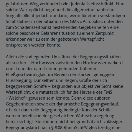
gefahrlosen Weg verhindert oder jedenfalls einschränkt. Eine
solche Wartepflicht begründet die allgemeine nautische
Sorgfaltspflicht jedoch nur dann, wenn für einen verständigen
Schiffsführer in der Situation des GMS »Acropolis« unter den
zum Schadenszeitpunkt bestehenden Gegebenheiten eine
solche besondere Gefahrensituation zu einem Zeitpunkt
erkennbar war, zu dem der gebotenen Wartepflicht
entsprochen werden konnte.
Allein die vorliegenden Umstände der Begegnungssituation
als solcher – Hochwasser zwischen den Hochwassermarken I
und II und der damit einhergehenden höheren
Fließgeschwindigkeit im Bereich der starken, gebirgigen
Flussbiegung; Dunkelheit und Regen; Größe der sich
begegnenden Schiffe – begründen aus objektiver Sicht keine
Wartepflicht, die mitursächlich für die Havarie des TMS
»Waldhof« gewesen sein könnte. Denn diese äußeren
Gegebenheiten sowie der dynamische Begegnungsverlauf,
d.h. der durch die Begegnung bedingte Kurs der Schiffe,
werden bereitsvon der gesetzlichen Wahrschauregelung
berücksichtigt. Sie können nicht bei grundsätzlich zulässiger
Begegnungsfahrt nach § 9.08 RheinSchPV gleichzeitig eine