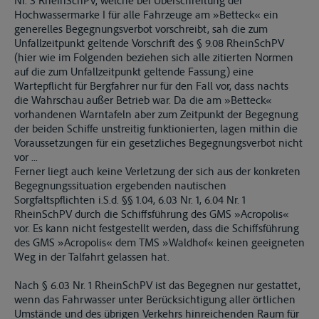
Nr. 3 RheinSchPV, welche bei Überschreitung der
Hochwassermarke I für alle Fahrzeuge am »Betteck« ein
generelles Begegnungsverbot vorschreibt, sah die zum
Unfallzeitpunkt geltende Vorschrift des § 9.08 RheinSchPV
(hier wie im Folgenden beziehen sich alle zitierten Normen
auf die zum Unfallzeitpunkt geltende Fassung) eine
Wartepflicht für Bergfahrer nur für den Fall vor, dass nachts
die Wahrschau außer Betrieb war. Da die am »Betteck«
vorhandenen Warntafeln aber zum Zeitpunkt der Begegnung
der beiden Schiffe unstreitig funktionierten, lagen mithin die
Voraussetzungen für ein gesetzliches Begegnungsverbot nicht
vor ...
Ferner liegt auch keine Verletzung der sich aus der konkreten
Begegnungssituation ergebenden nautischen
Sorgfaltspflichten i.S.d. §§ 1.04, 6.03 Nr. 1, 6.04 Nr. 1
RheinSchPV durch die Schiffsführung des GMS »Acropolis«
vor. Es kann nicht festgestellt werden, dass die Schiffsführung
des GMS »Acropolis« dem TMS »Waldhof« keinen geeigneten
Weg in der Talfahrt gelassen hat.
Nach § 6.03 Nr. 1 RheinSchPV ist das Begegnen nur gestattet,
wenn das Fahrwasser unter Berücksichtigung aller örtlichen
Umstände und des übrigen Verkehrs hinreichenden Raum für