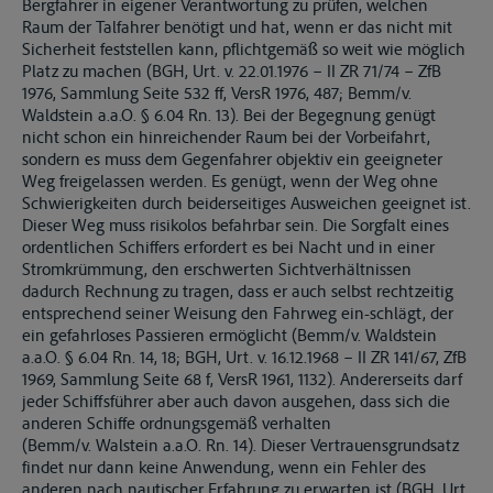
Bergfahrer in eigener Verantwortung zu prüfen, welchen
Raum der Talfahrer benötigt und hat, wenn er das nicht mit
Sicherheit feststellen kann, pflichtgemäß so weit wie möglich
Platz zu machen (BGH, Urt. v. 22.01.1976 – II ZR 71/74 – ZfB
1976, Sammlung Seite 532 ff, VersR 1976, 487; Bemm/v.
Waldstein a.a.O. § 6.04 Rn. 13). Bei der Begegnung genügt
nicht schon ein hinreichender Raum bei der Vorbeifahrt,
sondern es muss dem Gegenfahrer objektiv ein geeigneter
Weg freigelassen werden. Es genügt, wenn der Weg ohne
Schwierigkeiten durch beiderseitiges Ausweichen geeignet ist.
Dieser Weg muss risikolos befahrbar sein. Die Sorgfalt eines
ordentlichen Schiffers erfordert es bei Nacht und in einer
Stromkrümmung, den erschwerten Sichtverhältnissen
dadurch Rechnung zu tragen, dass er auch selbst rechtzeitig
entsprechend seiner Weisung den Fahrweg ein-schlägt, der
ein gefahrloses Passieren ermöglicht (Bemm/v. Waldstein
a.a.O. § 6.04 Rn. 14, 18; BGH, Urt. v. 16.12.1968 – II ZR 141/67, ZfB
1969, Sammlung Seite 68 f, VersR 1961, 1132). Andererseits darf
jeder Schiffsführer aber auch davon ausgehen, dass sich die
anderen Schiffe ordnungsgemäß verhalten
(Bemm/v. Walstein a.a.O. Rn. 14). Dieser Vertrauensgrundsatz
findet nur dann keine Anwendung, wenn ein Fehler des
anderen nach nautischer Erfahrung zu erwarten ist (BGH, Urt.