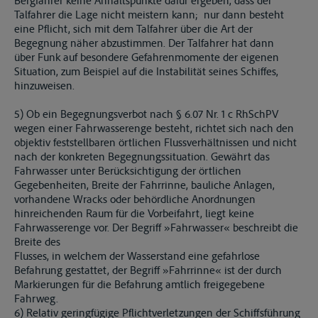
Bergfahrer keine Anhaltspunkte dafür ergeben, dass der
Talfahrer die Lage nicht meistern kann; nur dann besteht
eine Pflicht, sich mit dem Talfahrer über die Art der
Begegnung näher abzustimmen. Der Talfahrer hat dann
über Funk auf besondere Gefahrenmomente der eigenen
Situation, zum Beispiel auf die Instabilität seines Schiffes,
hinzuweisen.
5) Ob ein Begegnungsverbot nach § 6.07 Nr. 1 c RhSchPV
wegen einer Fahrwasserenge besteht, richtet sich nach den
objektiv feststellbaren örtlichen Flussverhältnissen und nicht
nach der konkreten Begegnungssituation. Gewährt das
Fahrwasser unter Berücksichtigung der örtlichen
Gegebenheiten, Breite der Fahrrinne, bauliche Anlagen,
vorhandene Wracks oder behördliche Anordnungen
hinreichenden Raum für die Vorbeifahrt, liegt keine
Fahrwasserenge vor. Der Begriff »Fahrwasser« beschreibt die
Breite des
Flusses, in welchem der Wasserstand eine gefahrlose
Befahrung gestattet, der Begriff »Fahrrinne« ist der durch
Markierungen für die Befahrung amtlich freigegebene
Fahrweg.
6) Relativ geringfügige Pflichtverletzungen der Schiffsführung