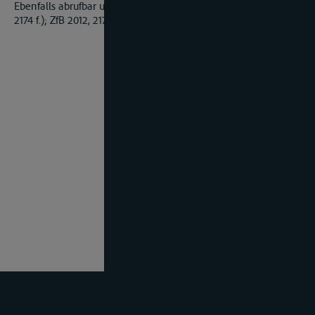
Ebenfalls abrufbar unter ZfB 2012 - Nr.2/3 (Sammlung Seite
2174 f.); ZfB 2012, 2174 f.