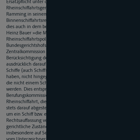
Ersatzpflicht unter die Entscheidungskompetenz der
Rheinschiffahrtsgerichte stellen wollte. Dies deutet bereits
Ramming in seinem Hamburger Handbuch zum
Binnenschiffahrtsrecht unter Rd-Nr. 690 an. Bestätigt wird
dies auch in dem beklagtenseits zitierten Vortrag von Karl-
Heinz Bauer »die Mannheimer Akte und die
Rheinschiffahrtspolizeiverordnung in der Rechtsprechung des
Bundesgerichtshofs und der Berufungskammer der
Zentralkommission für die Rheinschiffahrt«. Er weist unter
Berücksichtigung des Wortlautes von Artikel 34 Abs. 2 c MA
ausdrücklich darauf hin, dass es dort um Schäden geht, die
Schiffe (auch Schiffsführer und sonstiges Personal) verursacht
haben, nicht hingegen um Schäden, die Schiffen von Dritten,
die nicht einem Schiff zugeordnet werden können, zugefügt
werden. Dies entspricht auch der Meinung der
Berufungskommission bzw. Zentralkommission der
Rheinschiffahrt, die nach zutreffendem Hinweis von Bauer
stets darauf abgestellt haben, ob es sich bei dem Schädiger
um ein Schiff bzw. einen Schiffer gehandelt hat. Dieselbe
Rechtsauffassung vertritt Hoffmann in seinem Buch »die
gerichtliche Zuständigkeit in Binnenschiffahrtssachen«,
insbesondere auf Seite 97, bzw. 103-105. Auch er vertritt die
vom Unterzeichner geteilte Auffassung, dass der Wortlaut des