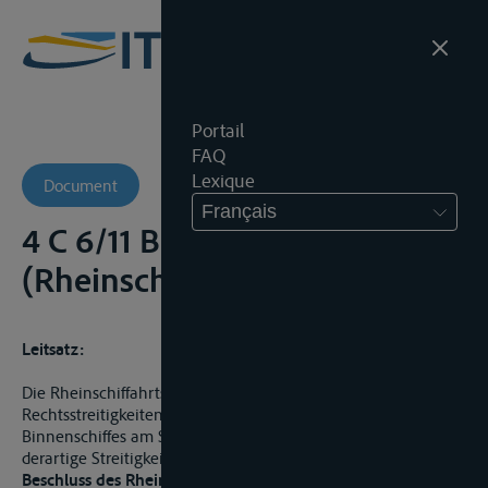
Portail
FAQ
Lexique
Document
Français
4 C 6/11 BSchG - Amtsgericht
(Rheinschiffahrtsgericht)
Leitsatz:
Die Rheinschiffahrtsgerichte sind nicht zuständig für
Rechtsstreitigkeiten über Schäden, die beim Beladen eines
Binnenschiffes am Schiff entstanden sind. Zuständig für
derartige Streitigkeiten sind die Schiffahrtsgerichte.
Beschluss des Rheinschiffahrtsgericht St. Goar