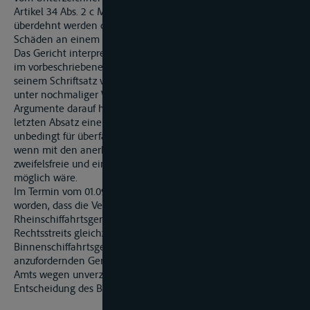
Artikel 34 Abs. 2 c MA in seiner heutigen Fassung nicht derart
überdehnt werden darf, dass er auch durch Dritte verursachte
Schäden an einem Schiff erfasst.
Das Gericht interpretiert dabei die Auffassung von Hoffmann
im vorbeschriebenen Beitrag anders als der Klägervertreter in
seinem Schriftsatz vom 28.09.2011 und weist abschließend
unter nochmaliger Wiederholung der vorstehenden
Argumente darauf hin, dass auch Hoffmann auf Seite 105 im
letzten Absatz eine Reform des Artikel 34 Abs. 2 c MA
unbedingt für überfällig hält. Dies wäre nicht erforderlich,
wenn mit den anerkannten Auslegungsregeln eine
zweifelsfreie und eindeutige Interpretation des Norminhaltes
möglich wäre.
Im Termin vom 01.09.2011 war mit den Parteien vereinbart
worden, dass die Verhandlung vor dem
Rheinschiffahrtsgericht für den Fall der Verweisung des
Rechtsstreits gleichzeitig als Verhandlung vor dem
Binnenschiffahrtsgericht gilt. Nach Einzahlung des in Kürze
anzufordernden Gerichtskostenvorschusses wird deshalb von
Amts wegen unverzüglich Termin zur Verkündung einer
Entscheidung des Binnenschiffahrtsgerichts bestimmt.