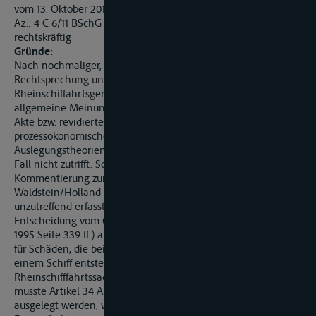
vom 13. Oktober 2011
Az.: 4 C 6/11 BSchG
rechtskräftig
Gründe:
Nach nochmaliger, intensiver Überprüfung von
Rechtsprechung und Literatur zur Frage der Zuständigkeit des
Rheinschiffahrtsgerichts hat sich herausgestellt, dass die
allgemeine Meinung, Artikel 34 Abs. 2 c der Mannheimer
Akte bzw. revidierten Rheinschiffahrtssakte sei aus
prozessökonomischen Gründen sowie den einschlägigen
Auslegungstheorien sehr weit auszulegen, auf vorliegenden
Fall nicht zutrifft. So ist bspw. der vorliegende Fall in der
Kommentierung zum Binnenschiffahrtsrecht bei von
Waldstein/Holland im Stichwortregister zu Artikel 34 (MA)
unzutreffend erfasst. Der Bundesgerichtshof hat dazu in seiner
Entscheidung vom 06.03.1995 (Az.: II ZR 37/94, Transportrecht
1995 Seite 339 ff.) ausdrücklich erwähnt, dass die Ersatzpflicht
für Schäden, die bei der Beladung oder dem Löschen an
einem Schiff entstehen, nicht zu den bürgerlich-rechtlichen
Rheinschifffahrtssachen i.S.d. Artikel 34 MA gehört. Außerdem
müsste Artikel 34 Abs. 2 c MA gegen seinen Wortlaut
ausgelegt werden, wenn man die vorbeschriebene