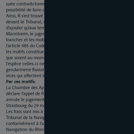
suite contradictoirement, ce qui enlevait au prévenu la
possibilité de faire opposition.
Ainsi, R s’est trouvé empêché de présenter et de développer,
devant le Tribunal, ses moyens de défense. Il convient
d’ajouter qu’aux termes de l’article 36 de la convention de
Mannheim, le jugement doit énoncer les faits, les questions à
trancher et les motifs sur lesquels il s’appuie. De son côté,
l’article 485 du Code de procédure pénale français stipule que
les motifs constituent la base de la décision, ce qui implique
que soient au moins précisées les circonstances de fait. Qu’en
l’espèce celles-ci ne sont pas relatées et le procès-verbal de la
gendarmerie fluviale n’est même pas mentionné. Au vu des
vices qui affectent le jugement, il convient de l’annuler.
Par ces motifs:
La Chambre des Appels
déclare l’appel de R recevable en la forme.
annule le jugement du Tribunal pour la Navigation du Rhin de
Strasbourg du 29 mai 2000.
Les frais sont mis à la charge de l’Etat et seront liquidés par le
Tribunal de la Navigation du Rhin de Strasbourg,
conformément à l’article 39 de la Convention révisée pour la
Navigation du Rhin.