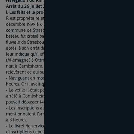
Navigation du Rhin
Arrêt du 26 juillet 2001, 408 P - 4/01
I. Les faits et la procédure de première instance
R est propriétaire et conducteur de l’automoteur E. Le 16
décembre 1999 à 6 h 10, au p.k. 299, sur le territoire de la
commune de Strasbourg, alors qu’il remontait le Rhin, son
bateau fut croisé par celui de la brigade de gendarmerie
fluviale de Strasbourg. Les gendarmes le contrôlèrent peu
après, à son arrêt dans les écluses de Strasbourg-Neuhof. R
leur indiqua qu’il effectuait un transport de potasse de Hanau
(Allemagne) à Ottmarsheim (France) et qu’il avait passé la
nuit à Gambsheim. Dans leur procès-verbal les gendarmes
relevèrent ce qui suit :
- Naviguant en mode A 1, il n’aurait pas dû appareiller avant 6
heures. Or il avait quitté Gambsheim à 5 heures 30.
- La veille il était parti de Mannheim à 7 heures et s’était
arrêté à Gambsheim à 21 heures 35 alors, qu’en mode A 1, il ne
pouvait dépasser 14 heures de navigation.
- Les inscriptions au livre de bord étaient fausses puisqu’elles
mentionnaient l’arrivée à Gambsheim à 21 heures et le départ
à 6 heures.
- Le livret de service du timonier L ne comportait plus
d’inscriptions depuis le 14 octobre 1999 et avait été visé par les