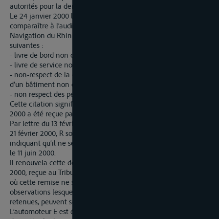
autorités pour la dernière fois le 14 août 1998.
Le 24 janvier 2000 le Parquet de Strasbourg citait R à
comparaître à l’audience du 29 mai 2000 du Tribunal pour la
Navigation du Rhin à Strasbourg pour les infractions
suivantes :
- livre de bord non dûment rempli,
- livre de service non dûment rempli,
- non-respect de la durée d’interruption de navigation de nuit
d’un bâtiment non équipé de tachygraphe,
- non respect des périodes de repos de l’équipage.
Cette citation signifiée au Parquet de Strasbourg le 28 janvier
2000 a été reçue par Rle 8 février 2000.
Par lettre du 13 février 2000, reçue au Parquet de Strasbourg le
21 février 2000, R sollicitait la remise de son affaire en
indiquant qu’il ne serait pas en Europe entre le 28 mai 2000 et
le 11 juin 2000.
Il renouvela cette demande de remise par lettre du 27 mai
2000, reçue au Tribunal d’Instance le 29 mai 2000. Pour le cas
où cette remise ne serait pas accordée, R présentait ses
observations lesquelles, en ce qui concerne les infractions
retenues, peuvent se résumer ainsi :
L’automoteur E est équipé d’un tachygraphe, mais il a été omis