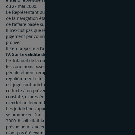
entend reprendre l’argumentation développé dans son écrit
du 27 mai 2000.
Le Représentant du Ministère Public a soutenu que le Tribunal
de la navigation était fondé à refuser une demande de remise
de l’affaire basée sur un motif d’ordre privé.
Il n’exclut pas que le prévenu ait reçu communication du
jugement par courrier simple mais déclare ne pas pouvoir le
prouver.
Il s’en rapporte à l’appréciation de la Chambre des Appels.
IV. Sur la validité du jugement
Le Tribunal de la navigation du Rhin a statué en estimant que
les conditions posées par l’article 410 du Code de Procédure
pénale étaient remplies. Selon ce texte, le prévenu
régulièrement cité à personne, non comparant et non excusé
est jugé contradictoirement. Il ne peut être fait application de
ce texte à un prévenu qui s’est excusé que si la juridiction
constate, expressément, que l’excuse n’est pas valable. La loi
n’exclut nullement les excuses tirées de motifs d’ordre privé.
Les juridictions apprécient souverainement mais elles doivent
se prononcer. Dans ses lettres du 13 février 2000 et 27 mai
2000, R sollicitait la remise de son affaire parce qu’à la date
prévue pour l’audience il ne serait pas en Europe. Ces requêtes
n’ont pas été examinées et le jugement a été prononcé de