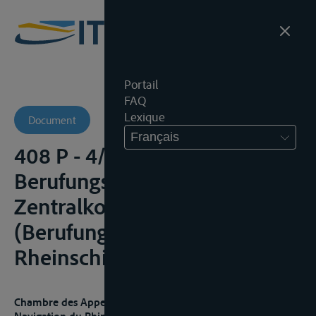
Portail
FAQ
Lexique
Document
Français
408 P - 4/01 -
Berufungskammer der
Zentralkommission
(Berufungsinstanz
Rheinschiffahrt)
Chambre des Appels de la Commission Centrale pour la