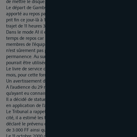
de mettre le disque.
Le départ de Gambsheim, dès 5 heures 30 était dû au trouble
apporté au repos par d’autres bateaux à l’écluse. La navigation
prit fin ce jour-là à 17heures à Ottmarsheim, soit une durée de
trajet de 11 heures 30.
Dans le mode A1 il est presque impossible de déterminer les
temps de repos car ils sont inclus dans le temps libre. Or les
membres de l’équipage ne sont pas tenus de rester à bord et il
n’est sûrement pas permis à un employeur de les surveiller en
permanence. Au surplus l’inscription des temps de repos
pourrait être utilisée comme alibi.
Le livre de service doit certes être visé mais un retard d’un
mois, pour cette formalité, n’a qu’une importance secondaire.
Un avertissement de la gendarmerie aurait suffi.
A l’audience du 29 mai 2000 le Tribunal a constaté que R, bien
qu’ayant eu connaissance de la citation, ne comparaissait pas.
Il a décidé de statuer par jugement contradictoire à signifier
en application de l’article 410 du Code de Procédure pénale.
Le Tribunal a rappelé les infractions pour lesquelles R était
cité, il a estimé les faits établis et exactement qualifiés, il a
déclaré le prévenu coupable et l’a condamné à une amende
de 3.000 FF ainsi qu’au remboursement des frais envers l’Etat.
Le 11 octobre 2000 ce jugement a été signifié au Parquet de