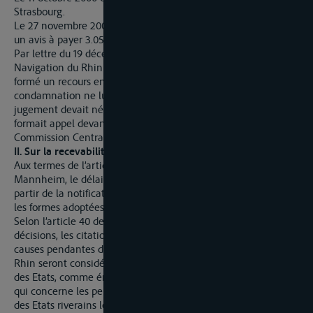
Strasbourg.
Le 27 novembre 2000 la Trésorerie de Strasbourg a envoyé à R
un avis à payer 3.054 FF.
Par lettre du 19 décembre 2001 enregistrée au Tribunal de la
Navigation du Rhin de Strasbourg le 27 décembre 2001, Ra
formé un recours en faisant valoir que jamais les motifs de sa
condamnation ne lui ont été communiqués et que si le
jugement devait néanmoins être considéré comme valable, il
formait appel devant la Chambre des Appels de la
Commission Centrale pour la Navigation du Rhin.
II. Sur la recevabilité de l'appel
Aux termes de l’article 37 alinéa 2 de la Convention de
Mannheim, le délai de 30 jours pour former appel court à
partir de la notification du jugement, légalement faite suivant
les formes adoptées dans chaque Etat.
Selon l’article 40 de la Convention les jugements et autres
décisions, les citations et exploit d’ajournement dans les
causes pendantes devant les tribunaux pour la navigation du
Rhin seront considérés, quant à la notification, dans chacun
des Etats, comme émanant des autorités de cet Etat. Pour ce
qui concerne les personnes ayant un domicile connu dans un
des Etats riverains les citations et exploits dans ces causes