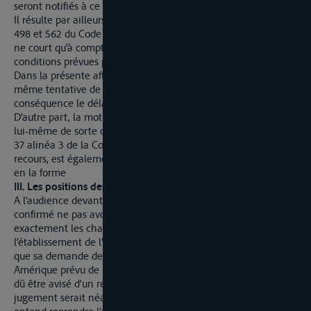
seront notifiés à ce domicile.
Il résulte par ailleurs des dispositions combinées des articles
498 et 562 du Code de Procédure pénale que le délai d’appel
ne court qu’à compter de la remise de l’acte effectuée dans les
conditions prévues par les conventions internationales.
Dans la présente affaire il n’est justifié d’aucune notification ni
même tentative de notification du jugement à R et en
conséquence le délai pour faire appel n’a pu courir contre lui.
D’autre part, la motivation est contenue dans l’acte d’appel
lui-même de sorte que le délai de 30 jours, imposé par l’article
37 alinéa 3 de la Convention de Mannheim pour justifier le
recours, est également respecté, qu’ainsi l’appel est recevable
en la forme
III. Les positions des parties
A l’audience devant la Chambre des Appels, le prévenu a
confirmé ne pas avoir reçu le jugement et ne pas connaître
exactement les charges retenues qui ont abouti à
l’établissement de l’avis de paiement à son encontre. Il estime
que sa demande de remise était justifiée par un voyage en
Amérique prévu de longue date et qu’il aurait, pour le moins,
dû être avisé d’un refus par le Tribunal. Pour le cas où le
jugement serait néanmoins considéré comme valable, il