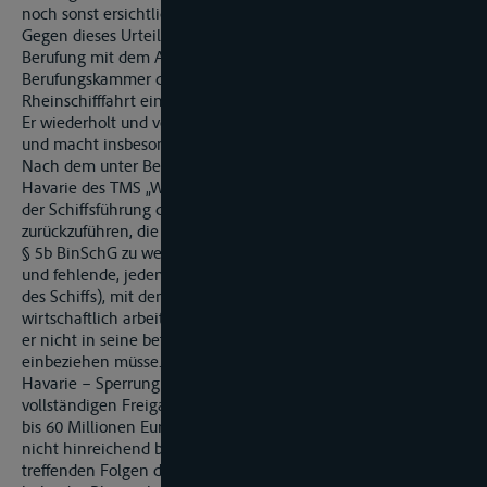
noch sonst ersichtlich.
Gegen dieses Urteil hat der Kläger form- und fristgerecht
Berufung mit dem Antrag auf Entscheidung durch die
Berufungskammer der Zentralkommission für die
Rheinschifffahrt eingelegt und diese fristgerecht begründet.
Er wiederholt und vertieft sein erstinstanzliches Vorbringen
und macht insbesondere geltend:
Nach dem unter Beweis gestellten Vortrag des Klägers sei die
Havarie des TMS „W“ auf schwere Pflichtverletzungen sowohl
der Schiffsführung des TMS „W“ als auch der Beklagten selbst
zurückzuführen, die als leichtfertiges Handeln im Sinne von
§ 5b BinSchG zu werten seien (falsche Beladung, Überladung
und fehlende, jedenfalls unzureichende Stabilitätsberechnung
des Schiffs), mit denen ein verantwortlich handelnder und
wirtschaftlich arbeitender Schiffsführer nicht rechnen und die
er nicht in seine betriebswirtschaftliche Kalkulation
einbeziehen müsse. Auch die schwerwiegenden Folgen der
Havarie – Sperrung des Rheins für 33 Tage bis zur
vollständigen Freigabe der Schifffahrt, Gesamtschaden von 50
bis 60 Millionen Euro – habe das Rheinschifffahrtsgericht
nicht hinreichend berücksichtigt. Auch die den Kläger selbst
treffenden Folgen der havariebedingten Schifffahrtssperre