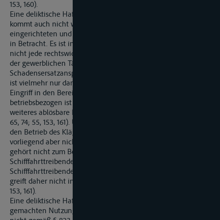
153, 160).
Eine deliktische Haftung der Beklagten nach § 823 Abs. 1 BGB
kommt auch nicht wegen eines Eingriffs in den
eingerichteten und ausgeübten Gewerbebetrieb des Klägers
in Betracht. Es ist in der Rechtsprechung anerkannt, dass
nicht jede rechtswidrige und schuldhafte Beeinträchtigung
der gewerblichen Tätigkeit eines Dritten
Schadensersatzansprüche nach § 823 Abs. 1 BGB auslöst. Das
ist vielmehr nur dann der Fall, wenn sie einen unmittelbaren
Eingriff in den Bereich des Gewerbebetriebes darstellt, also
betriebsbezogen ist und nicht vom Gewerbebetrieb ohne
weiteres ablösbare Rechte oder Rechtsgüter betrifft (BGHZ 29,
65, 74; 55, 153, 161). Um einen derartigen, irgendwie gegen
den Betrieb des Klägers gerichteten Eingriff handelt es sich
vorliegend aber nicht. Die Schiffbarkeit einer Wasserstraße
gehört nicht zum Bereich des Gewerbebetriebes eines
Schifffahrttreibenden. Die zeitweilige, auch andere
Schifffahrttreibende treffende Sperrung einer Wasserstraße
greift daher nicht in dessen Gewerbebetrieb ein (BGHZ 55,
153, 161).
Eine deliktische Haftung der Beklagten für den geltend
gemachten Nutzungsausfallschaden des Klägers folgt auch