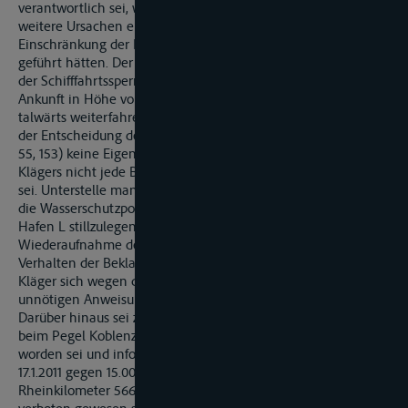
verantwortlich sei, weil mehrere von ihr nicht zu vertretende
weitere Ursachen eingetreten seien, die erst zu der
Einschränkung der Bewegungsmöglichkeit des TMS „E“
geführt hätten. Der Kläger hätte angesichts der Bekanntgabe
der Schifffahrtssperre am 13.1.2011 gegen 5.00 Uhr bei seiner
Ankunft in Höhe von L gegen 10.00 Uhr noch wenden und
talwärts weiterfahren können. Auch deshalb liege im Sinne
der Entscheidung des Bundesgerichtshofs im Fleetfall (BGHZ
55, 153) keine Eigentumsverletzung vor, weil dem Schiff des
Klägers nicht jede Bewegungsmöglichkeit verloren gegangen
sei. Unterstelle man die Behauptung des Klägers als richtig,
die Wasserschutzpolizei habe ihn angewiesen, sein Schiff im
Hafen L stillzulegen, und ihm auch ein Wendemanöver zur
Wiederaufnahme der Talfahrt untersagt, so sei auch dafür das
Verhalten der Beklagten nicht ursächlich. Vielmehr müsse der
Kläger sich wegen dieser möglicherweise rechtswidrigen, weil
unnötigen Anweisung an die Wasserschutzpolizei halten.
Darüber hinaus sei zu beachten, dass am 14.1.2011 um 3.45 Uhr
beim Pegel Koblenz die Hochwassermarke 2 überschritten
worden sei und infolge dessen ab diesem Zeitpunkt bis zum
17.1.2011 gegen 15.00 Uhr die Schifffahrt zwischen
Rheinkilometer 566 und 661 gemäß § 10.01 RheinSchPV