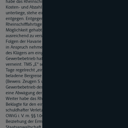
habe das Rheinschifffahrtsgericht fehlerhaft beurteilt. Der
Kosten- und Abzahlungsdruck, dem er wie jeder Partikulier
unterliege, stehe einer Duldungspflicht von 14 Tagen
entgegen. Entgegen der Auffassung des
Rheinschifffahrtsgerichts habe der Kläger auch keine
Möglichkeit gehabt, sich gegen das Nutzungsausfallrisiko
ausreichend zu versichern, wohingegen die Beklagte für alle
Folgen der Havarie des TMS „W“ ihren Haftpflichtversicherer
in Anspruch nehmen könne. Auch eine Verletzung des Rechts
des Klägers am eingerichteten und ausgeübten
Gewerbebetrieb habe das Rheinschifffahrtsgericht zu Unrecht
verneint. TMS „E“ sei durch die Havarie des TMS „W“ über 7
Tage regelrecht „eingefroren“ gewesen und habe weder seine
beladene Bergreise fortsetzen noch zu Tal wenden können
(Beweis: Zeugen S und G). Dies stelle einen Eingriff in den
Gewerbebetrieb des Klägers dar. Zum selben Ergebnis führe
eine Abwägung der Schutzbedürftigkeit der Beteiligten.
Weiter habe das Rheinschifffahrtsgericht übersehen, dass die
Beklagte für den eingeklagten Schaden auch wegen
schuldhafter Verletzung von Schutzgesetzen – § 315a StGB,
OWiG i. V. m. §§ 1.04, 1.07 RheinSchPV – hafte (Beweis:
Beiziehung der Ermittlungsakten 2040 Js 21738/11 der
Staatsanwaltschaft Koblenz). § 1.04 RheinSchPV entspreche in