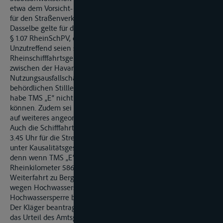
etwa dem Vorsicht- und Rücksichtnahmegebot des § 1 StVO
für den Straßenverkehr, das als Schutzgesetz anerkannt sei.
Dasselbe gelte für die Beladungsvorschrift des
§ 1.07 RheinSchPV, die in etwa den §§ 22, 23 StVO entspreche.
Unzutreffend seien schließlich auch die Erwägungen des
Rheinschifffahrtsgerichts zum Kausalzusammenhang
zwischen der Havarie des TMS „W“ und dem
Nutzungsausfallschaden des Klägers. Im Zeitpunkt der
behördlichen Stilllegung des TMS „E“ am 13.1.2011, 10.00 Uhr
habe TMS „E“ nicht wenden und wieder talwärts fahren
können. Zudem sei nicht absehbar gewesen, wie lange die bis
auf weiteres angeordnete Schifffahrtssperre andauern würde.
Auch die Schifffahrtssperre wegen Hochwassers ab 14.1.2011,
3.45 Uhr für die Strecke von Rheinkilometer 566 bis 601 könne
unter Kausalitätsgesichtspunkten nicht berücksichtigt werden,
denn wenn TMS „E“ nicht am 13.1.2011, 10.00 Uhr bei
Rheinkilometer 586 wegen der Havarie des TMS „W“ an der
Weiterfahrt zu Berg gehindert worden wäre, hätte es die
wegen Hochwassers gesperrte Strecke vor dem Zeitpunkt der
Hochwassersperre bereits passiert gehabt.
Der Kläger beantragt,
das Urteil des Amtsgerichts – Rheinschifffahrtsgerichts – St.