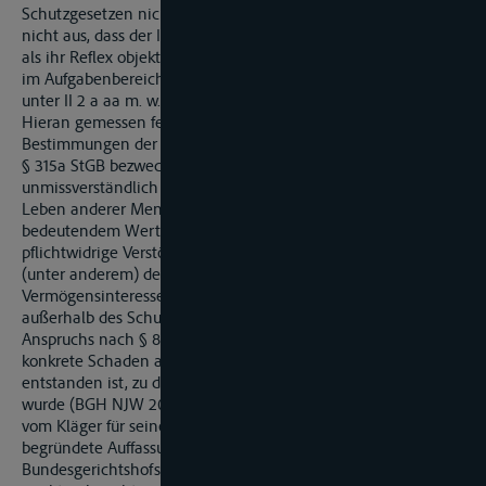
Schutzgesetzen nicht ausgeufert werden. Deshalb reicht es
nicht aus, dass der Individualschutz durch Befolgung der Norm
als ihr Reflex objektiv erreicht werden kann; er muss vielmehr
im Aufgabenbereich der Norm liegen (BGH NJW 2004, 356
unter II 2 a aa m. w. N.).
Hieran gemessen fehlt den vom Kläger angeführten
Bestimmungen der Charakter von Schutzgesetzen.
§ 315a StGB bezweckt, wie schon der Wortlaut der Norm
unmissverständlich klar macht, den Schutz von Leib und
Leben anderer Menschen sowie von fremden Sachen von
bedeutendem Wert vor Gefährdungen durch grob
pflichtwidrige Verstöße gegen Vorschriften zur Sicherung
(unter anderem) des Schiffsverkehrs. Bloße
Vermögensinteressen der Schifffahrttreibenden stehen damit
außerhalb des Schutzzwecks der Norm. Voraussetzung eines
Anspruchs nach § 823 Abs. 2 BGB ist aber stets, dass der
konkrete Schaden aus der Verletzung eines Rechtsguts
entstanden ist, zu dessen Schutz die Rechtsnorm erlassen
wurde (BGH NJW 2004, 356 unter II 2 a cc m. w. N.). Aus der
vom Kläger für seine gegenteilige, allerdings nicht näher
begründete Auffassung angeführten Entscheidung des
Bundesgerichtshofs zu §§ 315, 316 StGB (BGHZ 19, 114, 125)