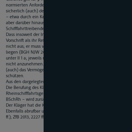
normierten Anforderungen an die Beladung bezwecken
sicherlich (auch) den Schutz des Schiffsverkehrs vor Havarien
– etwa durch ein Kentern – infolge falscher Beladung. Dass
aber darüber hinaus auch der Schutz des Vermögens anderer
Schifffahrttreibender bezweckt wäre, ist nicht zu erkennen.
Dass insoweit der Individualschutz durch Befolgung der
Vorschrift als ihr Reflex objektiv erreicht werden kann, reicht
nicht aus; er muss vielmehr im Aufgabenbereich der Norm
liegen (BGH NJW 2004, 356 unter II 2 a aa; VersR 2005, 515
unter II 1 a; jeweils m. w. N.). Das ist bei § 1.07 RheinSchPV
nicht anzunehmen. Die Norm ist nicht geschaffen worden, um
(auch) das Vermögen der Teilnehmer am Schiffsverkehr zu
schützen.
Aus den dargelegten Gründen wird daher für Recht erkannt:
Die Berufung des Klägers gegen das Urteil des Amtsgerichts –
Rheinschifffahrtsgerichts – St. Goar vom 6.10.2011 – 4 C 4/11
BSchRh – wird zurückgewiesen.
Der Kläger hat die Kosten des Berufungsverfahrens zu tragen.
Ebenfalls abrufbar unter ZfB 2013 - Nr.4 (Sammlung Seite 2227
ff.); ZfB 2013, 2227 ff.