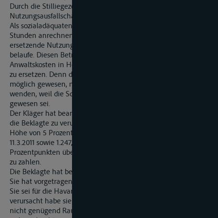
Durch die Stilliegezeit sei ihm, dem Kläger, ein
Nutzungsausfallschaden in Höhe von 22.480,86 € entstanden.
Als sozialadäquaten Duldungszeitraum lasse er sich 24
Stunden anrechnen, so dass der von der Beklagten zu
ersetzende Nutzungsausfallschaden sich auf 19.610, 75 €
belaufe. Diesen Betrag zuzüglich Zinsen und vorgerichtlichen
Anwaltskosten in Höhe von 1.247,40 € habe die Beklagte voll
zu ersetzen. Denn der Schiffsführung des TMS „E“ sei es nicht
möglich gewesen, nach Anordnung des Liegegebots noch zu
wenden, weil die Schifffahrt auch talwärts bis Engers gesperrt
gewesen sei.
Der Kläger hat beantragt,
die Beklagte zu verurteilen, an ihn 19.610,95 € nebst Zinsen in
Höhe von 5 Prozentpunkten über dem Basiszinssatz seit
11.3.2011 sowie 1.247,40 € nebst Zinsen in Höhe von 5
Prozentpunkten über dem Basiszinssatz seit Rechtshängigkeit
zu zahlen.
Die Beklagte hat beantragt, die Klage abzuweisen.
Sie hat vorgetragen:
Sie sei für die Havarie des TMS „W“ nicht verantwortlich;
verursacht habe sie vielmehr ein Bergfahrer, der dem TMS „W“
nicht genügend Raum für die Talfahrt gelassen habe. Auch sei