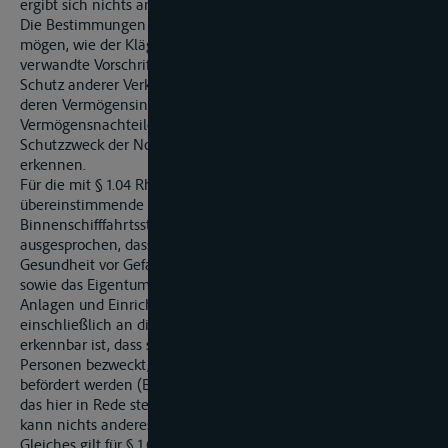
ergibt sich nichts anderes.
Die Bestimmungen des § 1.04 und des § 1.07 RheinSchPV
mögen, wie der Kläger geltend macht, ebenso wie inhaltlich
verwandte Vorschriften der Straßenverkehrsordnung den
Schutz anderer Verkehrsteilnehmer bezwecken. Dass auch
deren Vermögensinteressen – konkret die Vermeidung von
Vermögensnachteilen durch Nutzungsausfall – vom
Schutzzweck der Normen umfasst würden, ist jedoch nicht zu
erkennen.
Für die mit § 1.04 RheinSchPV inhaltlich im Wesentlichen
übereinstimmende Vorschrift des § 1.04 der
Binnenschifffahrtsstraßenordnung hat der Bundesgerichtshof
ausgesprochen, dass die Vorschrift das Leben und die
Gesundheit vor Gefahr, die Schifffahrt vor Behinderungen
sowie das Eigentum an Fahrzeugen, Schwimmkörpern,
Anlagen und Einrichtungen an und in der Wasserstraße
einschließlich an dieser selbst schützen will, hingegen nicht
erkennbar ist, dass sie auch den Schutz des Vermögens der
Personen bezweckt, deren Güter auf der Wasserstraße
befördert werden (BGH VersR 1979, 905 unter 4). In Bezug auf
das hier in Rede stehende Vermögensinteresse des Klägers
kann nichts anderes angenommen werden.
Gleiches gilt für § 1.07 RheinSchPV. Die in dieser Bestimmung