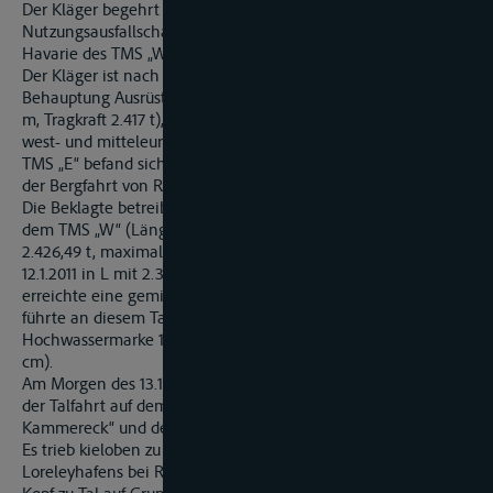
Der Kläger begehrt von der Beklagten Ersatz des
Nutzungsausfallschadens, der ihm im Januar 2011 infolge der
Havarie des TMS „W“ auf dem Rhein entstanden sein soll.
Der Kläger ist nach seiner von der Beklagten bestrittenen
Behauptung Ausrüster des TMS „E“ (Länge 105 m, Breite 10,50
m, Tragkraft 2.417 t), mit dem er die Tankschifffahrt auf dem
west- und mitteleuropäischen Wasserstraßennetz betreibt.
TMS „E“ befand sich am 13.1.2011 beladen mit 1.600 t Heizöl auf
der Bergfahrt von R nach H.
Die Beklagte betreibt als Ausrüster die Binnenschifffahrt mit
dem TMS „W“ (Länge 109,95 m, Breite 10,50 m, Tragkraft
2.426,49 t, maximaler Tiefgang 3,15 m). TMS „W“ wurde am
12.1.2011 in L mit 2.377,98 t Schwefelsäure beladen und
erreichte eine gemittelte Abladetiefe von 3,15 m. Der Rhein
führte an diesem Tag Hochwasser bereits deutlich über der
Hochwassermarke 1 (Pegel Bingen 455 cm, Pegel Kaub 572
cm).
Am Morgen des 13.1.2011 gegen 4.40 Uhr kenterte TMS „W“ auf
der Talfahrt auf dem Rhein zwischen der Signalstelle B „am
Kammereck“ und der Signalstelle D „gegenüber der Loreley“.
Es trieb kieloben zu Tal und kam kurz unterhalb des
Loreleyhafens bei Rheinkilometer 555,4 auf der Backbordseite