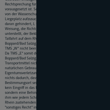
Rechtsprechung für die Annahme einer Eigentumsverletzung
vorausgesetzt ist. Soweit der Kläger dem entgegenhält, die
von der Wasserschutzpolizei erteilte Weisung, einen
Liegeplatz aufzusuchen, habe die Besatzung des TMS „E“ auch
daran gehindert, L talwärts zu verlassen, wäre eine solche
Weisung, die Richtigkeit der Behauptung des Klägers
unterstellt, der Beklagten jedenfalls nicht zuzurechnen, da die
Talfahrt auf dem Rhein unterhalb der von Bingen bis
Boppard/Bad Salzig gesperrten Strecke durch die Havarie des
TMS „W“ nicht beeinträchtigt war.
Da TMS „E“ somit durch die Sperrung des Rheins ab
Boppard/Bad Salzig für die Bergfahrt in seiner Eigenschaft als
Transportmittel nicht betroffen war und damit seinem
natürlichen Gebrauch nicht entzogen wurde, fehlt es an einer
Eigentumsverletzung. An dieser Beurteilung ändert sich
nichts dadurch, dass TMS „E“ während der Sperrung nicht zum
Bestimmungsort seiner Ladung weiterfahren konnte. Darin ist
kein Eingriff in das Eigentum an dem Fahrzeug zu sehen,
sondern eine Behinderung des Klägers in der Ausübung des
ihm wie jedem Schifffahrttreibenden an der Schifffahrtsstraße
Rhein zustehenden Gemeingebrauchs. Dieser stellt aber kein
"sonstiges Recht" im Sinne des
§ 823 Abs 1 BGB
dar (BGHZ 55,