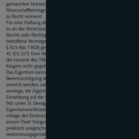
gemachten Nutzungsausfallschaden hat das
Rheinschifffahrtsgericht entgegen der Auffassung des Klägers
zu Recht verneint.
Für eine Haftung der Beklagten gemäß § 823 Abs. 1 BGB fehlt
es an der Verletzung eines durch die Norm geschützten
Rechts oder Rechtsguts. Das von der Schifffahrtssperre
betroffene Vermögen des Klägers ist als solches kein durch
§ 823 Abs. 1 BGB geschütztes Recht oder Rechtsgut (vgl. BGHZ
41, 123, 127). Eine Verletzung des Eigentums an TMS „E“ durch
die Havarie des TMS „W“ ist entgegen der Auffassung des
Klägers nicht gegeben.
Das Eigentum kann zwar nicht nur durch eine
Beeinträchtigung der Sachsubstanz (woran es hier fehlt)
verletzt werden, sondern unter Umständen auch durch eine
sonstige, die Eigentümerbefugnisse treffende tatsächliche
Einwirkung auf die Sache (
BGHZ 55, 153
, 159; BGH VersR 1979,
905 unter 3). Demgemäß hat die Rechtsprechung eine
Eigentumsverletzung darin erblickt, dass eine Schute, die
infolge des Einsturzes einer Ufermauer über acht Monate in
einem Fleet "eingesperrt" gewesen ist, als Transportmittel
praktisch ausgeschaltet und damit ihrem
bestimmungsgemäßen Gebrauch entzogen war (BGHZ 55,