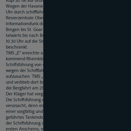
Kopf zu Tal auf Grund zu liegen.
Wegen der Havarie des TMS „W“ wurde am 13.1.2011 um 4.55
Uhr durch schifffahrtspolizeiliche Anordnung der
Revierzentrale Oberwesel über den Nautischen
Informationsfunk die Schifffahrt auf dem Rheinabschnitt von
Bingen bis St. Goar gesperrt. Die Sperrung wurde um 6.40 Uhr
talwärts bis nach Boppard ausgedehnt und schließlich um
10.30 Uhr auf die Strecke von Bingen bis Bad Salzig
beschränkt.
TMS „E“ erreichte am 13.1.2011 gegen 10.00 Uhr von Bonn
kommend Rheinkilometer 586 (Höhe L). Dort wurde die
Schiffsführung von der Wasserschutzpolizei aufgefordert,
wegen der Schifffahrtssperre unverzüglich einen Liegeplatz
aufzusuchen. TMS „E“ wurde daraufhin im Hafen L stillgelegt
und verblieb dort bis zur Aufhebung der Schifffahrtssperre für
die Bergfahrt am 21.1.2011 gegen 6.00 Uhr.
Der Kläger hat vorgetragen:
Die Schiffsführung des TMS „W“ habe die Havarie schuldhaft
verursacht, denn ein ordnungsgemäß beladenes und von
einer sorgfältig und pflichtgemäß handelnden Schiffsführung
geführtes Tankmotorschiff kentere nicht. Für ein Verschulden
der Schiffsführung des TMS „W“ spreche daher der Beweis des
ersten Anscheins; ein Entlastungsbeweis sei nicht geführt.