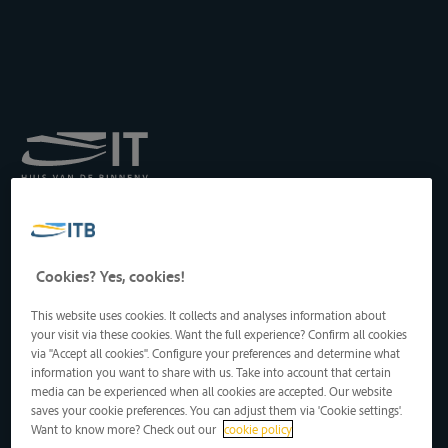
Institut royal pour le
Transport par Batellerie
asbl
Drukpersstraat 19
Cookies? Yes, cookies!
1000 Bruxelles, Belgique
Tél
: +32 2 217 09 67
This website uses cookies. It collects and analyses information about
http://www.itb-info.be
your visit via these cookies. Want the full experience? Confirm all cookies
itb-info@itb-info.be
via "Accept all cookies". Configure your preferences and determine what
information you want to share with us. Take into account that certain
media can be experienced when all cookies are accepted. Our website
saves your cookie preferences. You can adjust them via 'Cookie settings'.
Want to know more? Check out our
cookie policy