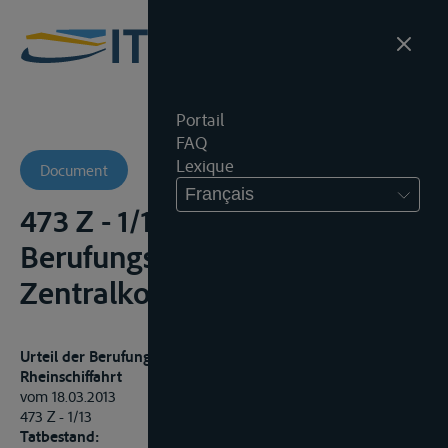
Portail
FAQ
Lexique
Document
Français
473 Z - 1/13 -
Berufungskammer der
Zentralkommission (-)
Urteil der Berufungskammer der Zentralkommission für die
Rheinschiffahrt
vom 18.03.2013
473 Z - 1/13
Tatbestand: