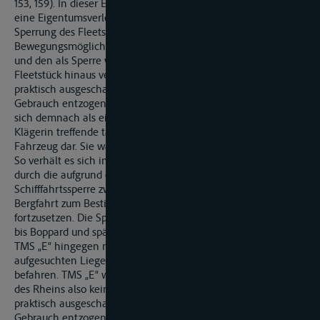
153, 159). In dieser Entscheidung hat der Bundesgerichtshof
eine Eigentumsverletzung darin gesehen, dass das von der
Sperrung des Fleets betroffene Schiff durch die Sperrung jede
Bewegungsmöglichkeit über das zwischen der Verladestelle
und den als Sperre wirkenden Baumstämmen befindliche
Fleetstück hinaus verlor und damit als Transportmittel
praktisch ausgeschaltet, seinem bestimmungsgemäßen
Gebrauch entzogen war. Die "Einsperrung" des Schiffes stellte
sich demnach als eine die Eigentümerbefugnisse der dortigen
Klägerin treffende tatsächliche Einwirkung auf dieses
Fahrzeug dar. Sie war mithin eine Eigentumsverletzung.
So verhält es sich im Streitfall indessen nicht. TMS „E“ war
durch die aufgrund der Havarie des TMS „W“ angeordnete
Schifffahrtssperre zwar bis zum 21.1.2011 gehindert, die
Bergfahrt zum Bestimmungsort des geladenen Heizöls
fortzusetzen. Die Sperrung des Rheinabschnitts von Bingen
bis Boppard und später Bad Salzig hinderte die Besatzung des
TMS „E“ hingegen nicht daran, von dem zunächst
aufgesuchten Liegeplatz in L aus den Rhein talwärts zu
befahren. TMS „E“ war durch die vorübergehende Sperrung
des Rheins also keineswegs „eingesperrt“, als Transportmittel
praktisch ausgeschaltet und seinem bestimmungsgemäßen
Gebrauch entzogen, wie dies nach der zitierten