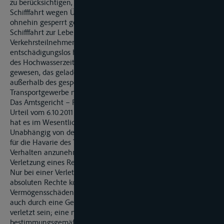
zu berücksichtigen, dass im Zeitraum vom 14. bis 17.1.2011 die
Schifffahrt wegen Überschreitens der Hochwassermarke 2
ohnehin gesperrt gewesen sei und dass eine Sperrung der
Schifffahrt zur Lebensrettung von verunglückten
Verkehrsteilnehmern für die ersten 24 Stunden immer
entschädigungslos hingenommen werden müsse. Außerhalb
des Hochwasserzeitraums sei TMS „E“ nicht gehindert
gewesen, das geladene Heizöl irgendwo zu bunkern und
außerhalb des gesperrten Teils des Rheins seinem
Transportgewerbe nachzugehen.
Das Amtsgericht – Rheinschifffahrtsgericht – St. Goar hat mit
Urteil vom 6.10.2011 die Klage abgewiesen. Zur Begründung
hat es im Wesentlichen ausgeführt:
Unabhängig von der Frage, ob auf Seiten der Beklagten ein
für die Havarie des TMS „W“ ursächliches schuldhaftes
Verhalten anzunehmen sei, fehle es schon an einer
Verletzung eines Rechtsguts im Sinne des § 823 Abs. 1 BGB.
Nur bei einer Verletzung eines der dort aufgeführten
absoluten Rechte komme eine Schadensersatzpflicht auch für
Vermögensschäden in Betracht. Das Eigentum könne zwar
auch durch eine Gebrauchs- oder Nutzungsbeschränkung
verletzt sein; eine nur kurzfristige Beeinträchtigung des
bestimmungsgemäßen Gebrauchs genüge dafür aber nicht.