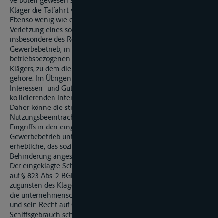
verboten gewesen sei. Vor und nach dieser Sperrzeit hätte der
Kläger die Talfahrt vom Hafen L aus antreten können.
Ebenso wenig wie eine Eigentumsverletzung komme die
Verletzung eines sonstigen Rechts nach § 823 Abs. 1 BGB,
insbesondere des Rechts am eingerichteten und ausgeübten
Gewerbebetrieb, in Betracht. Dafür fehle es an einem
betriebsbezogenen Eingriff in den Gewerbebetrieb des
Klägers, zu dem die Schiffbarkeit einer Wasserstraße nicht
gehöre. Im Übrigen müsse auch bei diesem Recht eine
Interessen- und Güterabwägung mit den im Einzelfall
kollidierenden Interessen anderer vorgenommen werden.
Daher könne die streitgegenständliche
Nutzungsbeeinträchtigung auch unter dem Aspekt eines
Eingriffs in den eingerichteten und ausgeübten
Gewerbebetrieb unterhalb einer Dauer von 14 Tagen nicht als
erhebliche, das sozial übliche Maß übersteigende
Behinderung angesehen werden.
Der eingeklagte Schadensersatzanspruch könne auch nicht
auf § 823 Abs. 2 BGB gestützt werden. Die Verletzung eines
zugunsten des Klägers bestehenden Schutzgesetzes, das auch
die unternehmerische Bewegungsfreiheit eines Schiffseigners
und sein Recht auf Gewinnerzielung durch den
Schiffsgebrauch schütze, sei weder vom Kläger vorgetragen