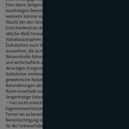
Eine starre Zeitgrenze zur Definition einer mehr als
kurzfristigen Beeinträchtigung lasse sich nicht ziehen;
vielmehr komme es auf das Ausmaß des Einzelfalls und die
Wucht der den Geschädigten treffenden Beeinträchtigung an.
Entscheidend sei deshalb, ob der Eingriff über das sozial
übliche Maß hinausgehe. Als sozial üblich seien neben
Naturkatastrophen wie Hochwasser, Erdbeben oder
Erdrutschen auch Verkehrsunfälle auf den Wasserstraßen
anzusehen, die zu einer vorübergehenden Sperrung einer
Wasserstraße führen könnten. Ein verantwortlich handelnder
und wirtschaftlich arbeitender Schiffsführer müsse mit
derartigen Ereignissen immer rechnen und sie in seine
Kalkulation einbeziehen. Erfahrungsgemäß seien
gewöhnliche Naturkatastrophen, aber auch unfallbedingte
Behinderungen des Schiffsverkehrs im mitteleuropäischen
Raum innerhalb von 14 Tagen behoben, so dass eine
längerfristige Gebrauchs- oder Nutzungsstörung erst ab einem
– hier nicht erreichten – Zeitraum von 14 Tagen als
Eigentumsverletzung angesehen werden könne.
Ferner sei zu berücksichtigen, dass die Beklagte unter
Berücksichtigung eines adäquat kausalen Geschehensablaufs
für die Gebrauchsbeeinträchtigung nicht ursächlich