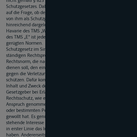
nicht gemäß § 823 Abs. 2 BGB aus der Verletzung eines
Schutzgesetzes. Dabei bedarf es keines näheren Eingehens
auf die Frage, ob der Kläger eine schuldhafte Verletzung der
von ihm als Schutzgesetze angeführten Bestimmungen
hinreichend dargelegt hat. Denn die durch die Folgen der
Havarie des TMS „W“ beeinträchtigte Nutzungsmöglichkeit
des TMS „E“ ist jedenfalls nicht Schutzzweck der als verletzt
gerügten Normen.
Schutzgesetz im Sinne von § 823 Abs. 2 BGB ist nach der
ständigen Rechtsprechung des Bundesgerichtshofs eine
Rechtsnorm, die nach Zweck und Inhalt zumindest auch dazu
dienen soll, den einzelnen oder einzelne Personenkreise
gegen die Verletzung eines bestimmten Rechtsgutes zu
schützen. Dafür kommt es nicht auf die Wirkung, sondern auf
Inhalt und Zweck des Gesetzes sowie darauf an, ob der
Gesetzgeber bei Erlass des Gesetzes gerade einen
Rechtsschutz, wie er wegen der behaupteten Verletzung in
Anspruch genommen wird, zugunsten von Einzelpersonen
oder bestimmten Personenkreisen gewollt oder doch mit
gewollt hat. Es genügt, dass die Norm auch das in Frage
stehende Interesse des Einzelnen schützen soll, mag sie auch
in erster Linie das Interesse der Allgemeinheit im Auge
haben. Andererseits soll der Anwendungsbereich von