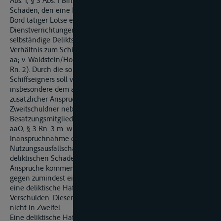
Abs. 1, § 3 Abs. 1 BinSchG wie der Schiffseigner für den
Schaden, den eine Person der Schiffsbesatzung oder ein an
Bord tätiger Lotse einem Dritten in Ausführung von
Dienstverrichtungen schuldhaft zufügt. § 3 BinSchG ist keine
selbständige Deliktsnorm oder Anspruchsgrundlage im
Verhältnis zum Schiffseigner (BGH VersR 2006, 931 unter II 2 b
aa; v. Waldstein/Holland, Binnenschifffahrtsrecht, 5. Aufl., § 3
Rn. 2). Durch die so genannte adjektizische Haftung des
Schiffseigners soll vielmehr lediglich erreicht werden, dass
insbesondere dem außervertraglich Geschädigten ein
zusätzlicher Anspruchsgegner als zahlungskräftiger
Zweitschuldner neben dem schuldhaft handelnden
Besatzungsmitglied zur Verfügung steht (v. Waldstein/Holland,
aaO, § 3 Rn. 3 m. w. N.). Voraussetzung einer
Inanspruchnahme der Beklagten für den geltend gemachten
Nutzungsausfallschaden ist daher das Bestehen eines
deliktischen Schadensersatzanspruchs – vertragliche
Ansprüche kommen hier offensichtlich nicht in Betracht –
gegen zumindest ein Besatzungsmitglied des TMS „W“ oder
eine deliktische Haftung der Beklagten für eigenes
Verschulden. Diesen Ausgangspunkt zieht auch die Berufung
nicht in Zweifel.
Eine deliktische Haftung der Beklagten für den geltend