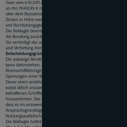
Goar vom 6.10.2011 zu ändern und die Beklagte zu verurteilen,
an ihn 19.610,95 € nebst Zinsen in Höhe von 5 Prozentpunkten
über dem Basiszinssatz seit 11.3.2011 sowie 1.247,40 € nebst
Zinsen in Höhe von 5 Prozentpunkten über dem Basiszinssatz
seit Rechtshängigkeit zu zahlen.
Die Beklagte beantragt,
die Berufung zurückzuweisen.
Sie verteidigt das angefochtene Urteil unter Wiederholung
und Vertiefung ihres erstinstanzlichen Vorbringens.
Entscheidungsgründe:
Die zulässige Berufung bleibt in der Sache ohne Erfolg. Es
kann dahinstehen, ob der Auffassung des
Rheinschifffahrtsgerichts zu folgen ist, vorübergehende
Sperrungen einer Wasserstraße von nicht mehr als 14 Tagen
Dauer seien unabhängig von der Ursache der Sperrung als
sozial üblich anzusehen und schon deswegen von den
betroffenen Schifffahrttreibenden entschädigungslos
hinzunehmen. Das Klagebegehren scheitert schon daran,
dass es im anzuwendenden deutschen Recht an einer
Anspruchsgrundlage für den geltend gemachten
Nutzungsausfallschaden fehlt.
Die Beklagte haftet als Ausrüster des TMS „W“ gemäß § 2