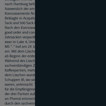
nach Hamburg befördert worden war.
Ausweislich der am 31. Dezember 1993 ausgestellten
Konnossemente Nr. 9, Nr. 13 und Nr. 14 (Anl. K 1) übernahm die
Beklagte in Acajutla am 31. Dezember 1993 2500 Sack, 1500
Sack und 500 Sack Kaffee zur Beförderung nach Hamburg.
Nach den Konnossementen wurde der Kaffee "in apparent
good order and condition" übernommen. Der Kaffee war in
Jutesäcken verpackt, die konventionell verladen wurden und
zwar in Luke 4, Unterraum.
MS "..." traf am 29. Januar 1994 gegen 23.00 Uhr in Hamburg
ein. Mit dem Löschen der Ladung wurde am 30. Januar 1994
ab Beginn der ersten Schicht, d.h. um 7.00 Uhr begonnen.
Während des Löschens warf der Mitarbeiter des
sachverständigen Zeugen … nur von oben einen Blick auf die
Kaffeepartien, mehr ließen die Verhältnisse nicht zu. Nach
dem Löschen wurden die Kaffeepartien eingehend im
Schuppen 81, wo sie für den Empfänger eingelagert worden
waren, untersucht. Von dem sachverständigen Zeugen ..., der
für die Empfängerseite tätig war, wurde festgestellt, dass Teile
der drei Partien äußerlich einen Fremdgeruch aufwiesen, der
an Phenol erinnerte. Neben Herrn ... wurden die Partien
durch den sachverständigen Zeugen ... von der Firma ..., die