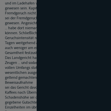
und im Ladehafen vorhanden, aber nicht wahrnehmbar
gewesen sein. Kapitän und Ladungsoffizier hätten den
Fremdgeruch nicht bemerken können. Auch hier in Hamburg
sei der Fremdgeruch nur nach intensivem Riechen feststellbar
gewesen. Angesichts des geruchsgeschwängerten Ladehafens
... habe dort niemand den Fremdgeruch wahrnehmen
können. Schließlich sei darauf hinzuweisen, dass sich die
Geruchsintensität nach drei
Tagen weitgehend abgeschwächt habe. Der Fremdgeruch sei
auch weniger am einzelnen Kaffeesack als bei deren
Gesamtheit festzustellen gewesen.
Das Landgericht hat Beweis erhoben durch Vernehmung des
Zeugen ... und sodann der Klage mit Urteil vom 11. Juni 1998
vollen Umfangs stattgegeben. Zur Begründung hat es im
wesentlichen ausgeführt, die Klägerin sei Gläubigerin des
geltend gemachten Anspruchs. Nach dem Ergebnis der
Beweisaufnahme
sei das Gericht davon überzeugt, dass die Kontaminierung des
Kaffees nach Übernahme an Bord stattgefunden habe. Zur
Schadenshöhe sei das von der Beklagten selbst in Auftrag
gegebene Gutachten ... zugrundegelegt worden. Wegen der
Einzelheiten im übrigen wird auf das angefochtene Urteil