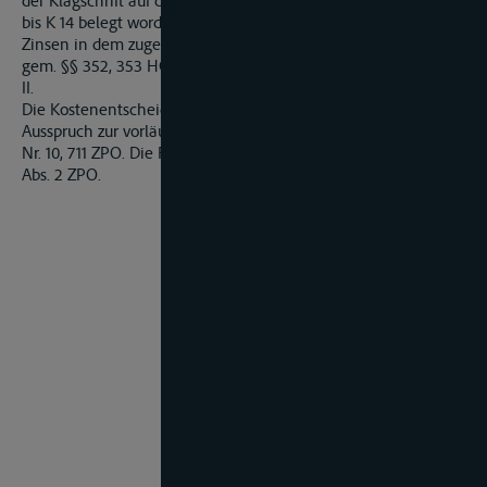
der Klagschrift auf den Seiten 7 bis 11 sowie den Anlagen K 9
bis K 14 belegt worden.
Zinsen in dem zugesprochenen Umfang stehen der Klägerin
gem. §§ 352, 353 HGB zu.
II.
Die Kostenentscheidung beruht auf § 97 Abs. 1 ZPO. Der
Ausspruch zur vorläufigen Vollstreckbarkeit entspricht §§ 708
Nr. 10, 711 ZPO. Die Festsetzung der Beschwer folgt aus § 546
Abs. 2 ZPO.