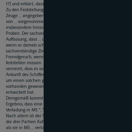
17) und erklärt, dass dieser Bericht so in Ordnung ist.
Zu den Feststellungen der Zeugen ... hat der sachverständige
Zeuge ... angegeben, dass die Überprüfung des Kaffees, wie sie
von ... vorgenommen worden ist, völlig korrekt gewesen ist,
insbesondere hinsichtlich Art und Umfang der gezogenen
Proben. Der sachverständige Zeuge ... ist der festen
Auffassung, dass ... den Fremdgeruch hätte feststellen müssen,
wenn er damals schon vorhanden gewesen ist. Auch der
sachverständige Zeuge ... hat erklärt, dass ... diesen
Fremdgeruch, wenn er vorhanden gewesen ist, hätte
feststellen müssen. Der sachverständige Zeuge ... hat weiter
verneint, dass es sich bei dem Geruch, den man nach der
Ankunft des Schiffes in Hamburg am Kaffee festgestellt hat,
um einen solchen gehandelt hat, der zunächst nur latent
vorhanden gewesen ist und sich dann während der Reise
entwickelt hat.
Demgemäß kommt auch der Sachverständige ... zu dem
Ergebnis, dass eine Geruchsbeschädigung des Kaffees vor
Verladung in MS "..." im Hafen von ... auszuschließen ist.
Nach allem ist der Senat davon überzeugt (§286 ZPO), dass
die drei Partien Kaffee noch nicht geruchsgeschädigt waren,
als sie in MS ... verladen wurden, sondern sich vielmehr in