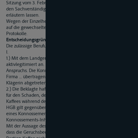
Sitzung vom 3. Februar 2000 den Zeugen ... ... vernommen und
den Sachverständigen Pörksen sein schriftliches Gutachten
erläutern lassen.
Wegen der Einzelheiten im übrigen wird Bezug genommen
auf die gewechselten Schriftsätze, die Anlagen und die
Protokolle.
Entscheidungsgründe:
Die zulässige Berufung der Beklagten ist unbegründet.
I.
1.) Mit dem Landgericht sieht der Senat die Klägerin als
aktivlegitimiert an. Sie ist Gläubigerin des geltend gemachten
Anspruchs. Die Konnossemente sind per Indossament an die
Firma ... übertragen worden. Diese hat ihre Ansprüche an die
Klägerin abgetreten, Anlage K 2.
2.) Die Beklagte haftet der Klägerin gemäß § 606 Satz 2 HGB
für den Schaden, der durch die Geruchsbeeinträchtigung des
Kaffees während des Seetransportes entstanden ist. § 606
HGB gilt gegenüber allen Ladungsbeteiligten, bei Ausstellung
eines Konnossements gegenüber jedem legitimierten
Konnossements-Inhaber.
Mit der Aussage des Zeugen ... hat die Klägerin nachgewiesen,
dass die Geruchsbeeinträchtigung an den streitigen drei