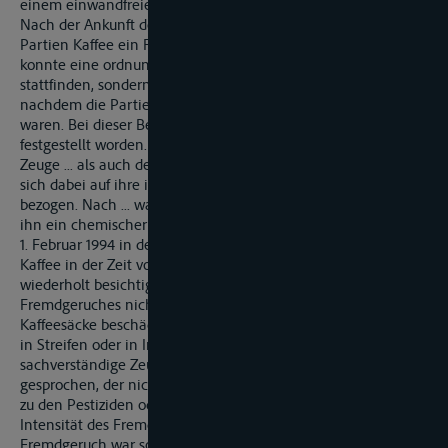
einem einwandfreien Zustand befanden.
Nach der Ankunft des Schiffes in Hamburg ist an den drei
Partien Kaffee ein Fremdgeruch festgestellt worden. Dabei
konnte eine ordnungsgemäße Besichtigung nicht an Bord
stattfinden, sondern erst an Land am 1. Februar 1994,
nachdem die Partien in den Schuppen 81 verbracht worden
waren. Bei dieser Besichtigung ist eindeutig ein Fremdgeruch
festgestellt worden. Das haben sowohl der sachverständige
Zeuge ... als auch der sachverständige Zeuge ... ausgesagt und
sich dabei auf ihre im Jahre 1994 erstatteten Gutachten
bezogen. Nach ... war der Fremdgeruch stechend, es war für
ihn ein chemischer Fremdgeruch. Dieser war auch nach dem
1. Februar 1994 in derselben Intensität vorhanden. Er hat den
Kaffee in der Zeit vom 1. Februar 1994 bis zum 8. März 1994
wiederholt besichtigt und in dieser Zeit hat die Intensität des
Fremdgeruches nicht abgenommen. Dabei sind alle
Kaffeesäcke beschädigt gewesen, wobei der Geruch entweder
in Streifen oder in Inseln festzustellen war. Auch der
sachverständige Zeuge ... hat von einem Fremdgeruch
gesprochen, der nicht genau zu definieren gewesen ist, aber
zu den Pestiziden oder Herbiziden gehören könnte. Die
Intensität des Fremdgeruches ist unterschiedlich gewesen, der
Fremdgeruch war sowohl außen als auch innen, und außen