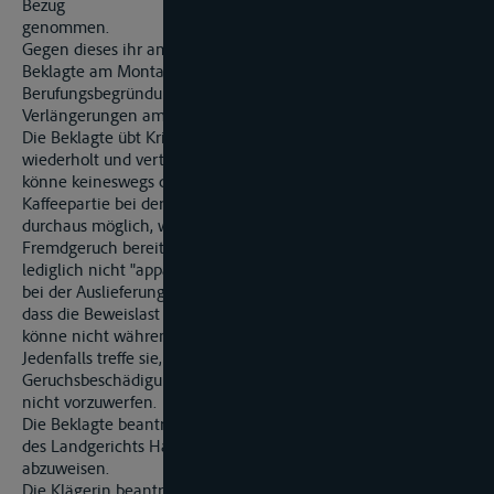
Bezug
genommen.
Gegen dieses ihr am 12. Juni 1998 zugestellte Urteil hat die
Beklagte am Montag, 13. Juli 1998 Berufung eingelegt. Die
Berufungsbegründung ist nach entsprechenden
Verlängerungen am 28. September 1998 eingegangen.
Die Beklagte übt Kritik am landgerichtlichen Urteil,
wiederholt und vertieft ihren erstinstanzlichen Vortrag. Es
könne keineswegs davon ausgegangen werden, dass die
Kaffeepartie bei der Beladung geruchsfrei gewesen sei. Es sei
durchaus möglich, wenn nicht sogar naheliegend, dass der
Fremdgeruch bereits bei der Beladung vorhanden, aber
lediglich nicht "apparent" gewesen sei. Der Schaden sei ihr
bei der Auslieferung nicht schriftlich angezeigt worden, so
dass die Beweislast damit bei der Klägerin liege. Der Schaden
könne nicht während des Seetransportes eingetreten sein.
Jedenfalls treffe sie, die Beklagte, kein Verschulden an der
Geruchsbeschädigung. Mangelnde Ladungsfürsorge sei ihr
nicht vorzuwerfen.
Die Beklagte beantragt, das am 11. Juni 1998 verkündete Urteil
des Landgerichts Hamburg abzuändern und die Klage
abzuweisen.
Die Klägerin beantragt, die Berufung der Beklagten