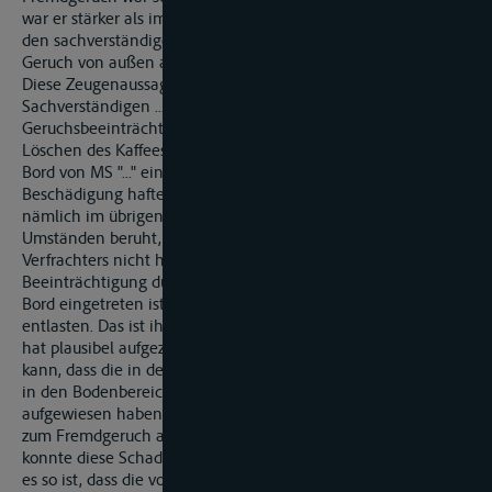
war er stärker als im Zentrum des Sackinhaltes. Das lässt für
den sachverständigen Zeugen ... nur den Schluss zu, dass der
Geruch von außen an die Säcke herangekommen ist.
Diese Zeugenaussagen und das Gutachten des
Sachverständigen ... ergeben eindeutig, dass die
Geruchsbeeinträchtigung des Kaffees direkt nach dem
Löschen des Kaffees festgestellt worden ist und somit nur an
Bord von MS "..." eingetreten sein kann. Für diese
Beschädigung haftet die Beklagte. Die Beweisaufnahme hat
nämlich im übrigen nicht ergeben, dass die Beschädigung auf
Umständen beruht, die durch die Sorgfalt eines ordentlichen
Verfrachters nicht hätten abgewendet werden können. Da die
Beeinträchtigung durch den Fremdgeruch unzweifelhaft an
Bord eingetreten ist, hätte es der Beklagten oblegen, sich zu
entlasten. Das ist ihr nicht gelungen. Der Sachverständige ...
hat plausibel aufgezeigt, dass es durchaus so gewesen sein
kann, dass die in der Luke 4 Unterraum, gestauten Container
in den Bodenbereichen unterwärts Verunreinigungen
aufgewiesen haben, und dass diese Verunreinigungen dann
zum Fremdgeruch am Kaffee geführt haben. Der Zeuge ...
konnte diese Schadensursache nicht ausräumen. Auch wenn
es so ist, dass die von der Beklagten benutzten Container