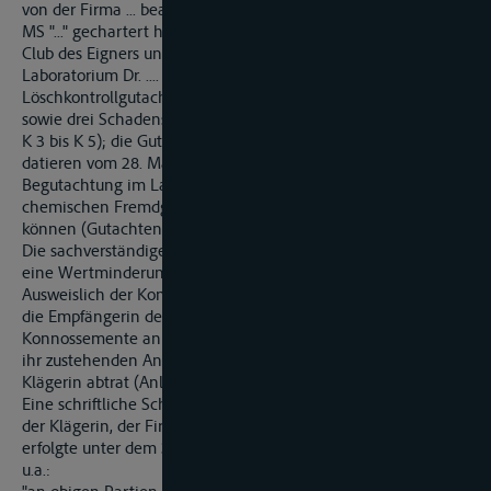
von der Firma ... beauftragt worden war, von der die Beklagte
MS "..." gechartert hatte, sowie von Kapitän ... für den P & I
Club des Eigners untersucht. Hinzugezogen wurde das
Laboratorium Dr. .... Der sachverständige Zeuge ... erstellte ein
Löschkontrollgutachten unter dem 10. Februar 1994 (Anl. B13)
sowie drei Schadensgutachten unter dem 15. März 1994 (Anl.
K 3 bis K 5); die Gutachten des sachverständigen Zeugen ...
datieren vom 28. März 1994 (Anl. B 1 bis B 3). Die
Begutachtung im Laboratorium ... bestätigte einen
chemischen Fremdgeruch, ohne ihn genauer bestimmen zu
können (Gutachten vom 4. März 1994, Anl. K 6 bis K 8).
Die sachverständigen Zeugen ... und ... verständigten sich auf
eine Wertminderung der drei Partien Kaffee von 7 %.
Ausweislich der Konnossemente war die Firma ..., Hamburg,
die Empfängerin des Kaffees. Diese indossierte die
Konnossemente an die Firma ..., Hamburg, die ihrerseits die
ihr zustehenden Ansprüche unter dem 11. Januar 1995 an die
Klägerin abtrat (Anl. K 2).
Eine schriftliche Schadensanzeige der Versicherungsnehmerin
der Klägerin, der Firma Kaffee Einkaufskontor ..., Hamburg,
erfolgte unter dem 31. Januar 1994 (Anl. K 18). Darin heißt es
u.a.: