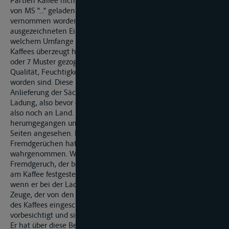
Partien Kaffee nicht vorhanden gewesen ist, als sie an Bord
von MS "..." geladen wurden. Der Zeuge ... ist vom Landgericht
vernommen worden und hat auf dieses persönlich einen
ausgezeichneten Eindruck gemacht. Er hat geschildert, in
welchem Umfange er sich von der Einwandfreiheit des
Kaffees überzeugt hat. So sind von jedem Lot à 250 Sack 3, 5
oder 7 Muster gezogen worden, die anschließend von ihm auf
Qualität, Feuchtigkeitsgehalt und Fremdgerüche überprüft
worden sind. Diese Muster sind gezogen worden zwischen der
Anlieferung der Säcke am Pierschuppen und dem Beginn der
Ladung, also bevor die Ladung in den Schiffsbauch beginnt,
also noch an Land. Er ist während dieser Zeit um die Lots
herumgegangen und hat sie sich von allen zugänglichen
Seiten angesehen. Irgendwelche Anzeichen von
Fremdgerüchen hat er bei der gesamten Partie nicht
wahrgenommen. Weiter hat der Zeuge erklärt, dass er den
Fremdgeruch, der bei Ankunft des Schiffes MS "..." in Hamburg
am Kaffee festgestellt worden ist, hätte wahrnehmen müssen,
wenn er bei der Ladung bereits vorhanden gewesen wäre. Der
Zeuge, der von den Transportversicherern und den Käufern
des Kaffees eingeschaltet worden ist, hat auch die Laderäume
vorbesichtigt und sich vergewissert, dass alles in Ordnung ist.
Er hat über diese Beladung einen Bericht angefertigt (Anl. K