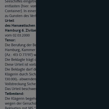
Seeschiffes eingetreten ist, hat sich der Verfrachter zu
entlasten (hier: vom Vorwurf der Verwendung verunreinigter
Container). In einem solchen Fall greift HGB § 611 Abs 1 nicht
zu Gunsten des Verfrachters ein.
Urteil
des Hanseatischen Oberlandesgerichtes
Hamburg 6. Zivilsenat
vom 02.03.2000
Tenor:
Die Berufung der Beklagten gegen das Urteil des Landgerichts
Hamburg, Kammer 13 für Handelssachen, vom 11. Juni 1998
(Az.: 413 O 77/97) wird zurückgewiesen.
Die Beklagte trägt die Kosten des Berufungsverfahrens.
Diese Urteil ist vorläufig vollstreckbar.
Die Beklagte darf die Zwangsvollstreckung seitens der
Klägerin durch Sicherheitsleistung oder Hinterlegung von DM
130.000,- abwenden, wenn nicht die Klägerin vor der
Vollstreckung Sicherheit in gleicher Höhe leistet.
Das Urteil beschwert die Beklagte um DM 82.290,92.
Tatbestand:
Die Klägerin begehrt von der Beklagten Schadensersatz
wegen der Geruchsbeschädigung von Rohkaffee, der von der
Beklagten mit MS "..." im Dezember 1993/Januar 1994 von ...