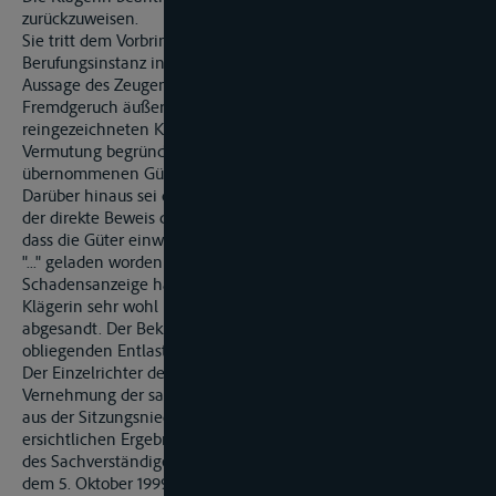
zurückzuweisen.
Sie tritt dem Vorbringen der Beklagten in der
Berufungsinstanz in allen Punkten entgegen. Durch die
Aussage des Zeugen ... sei bewiesen, dass der fragliche
Fremdgeruch äußerlich erkennbar gewesen sei, so dass die
reingezeichneten Konnossemente die unwiderlegliche
Vermutung begründeten, dass die von der Beklagten
übernommenen Güter frei von Fremdgeruch gewesen seien.
Darüber hinaus sei durch die Aussage des Zeugen ... aber auch
der direkte Beweis durch sie, die Klägerin, erbracht worden,
dass die Güter einwandfrei gewesen seien, als sie in das MS
"..." geladen worden seien. Eine ordnungsgemäße schriftliche
Schadensanzeige habe die Versicherungsnehmerin der
Klägerin sehr wohl unter dem 31. Januar 1994 (Anl. K 18)
abgesandt. Der Beklagten sei es nicht gelungen, den ihr
obliegenden Entlastungsbeweis zu führen.
Der Einzelrichter des Senats hat Beweis erhoben durch
Vernehmung der sachverständigen Zeugen ... und ... mit dem
aus der Sitzungsniederschrift vom 31. August 1999
ersichtlichen Ergebnis. Weiter ist ein schriftliches Gutachten
des Sachverständigen ... eingeholt worden, das dieser unter
dem 5. Oktober 1999 erstattet hat. Der Senat hat in seiner