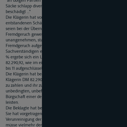
"an obigen Partien stellten wir folgende Schäden fest: diverse
Säcke schlapp diverse Säcke mehr oder weniger stark
beschädigt ..."
Die Klägerin hat vorgetragen, die Beklagte hafte ihr für die
entstandenen Schäden. Die angedienten Partien Rohkaffee
seien bei der Übernahme durch die Beklagte frei von
Fremdgeruch gewesen. Beim Ausladen habe der Kaffee einen
unangenehmen, starken und deutlich wahrnehmbaren
Fremdgeruch aufgewiesen. Auf der Basis der von beiden
Sachverständigen ermittelten Wertminderung in Höhe von 7
% ergebe sich ein Ladungsschaden von insgesamt DM
82.290,92, wie im einzelnen in der Klagschrift auf den Seiten 7
bis 11 aufgeschlüsselt.
Die Klägerin hat beantragt, die Beklagte zu verurteilen, an die
Klägerin DM 82.290,92 nebst 5 % Zinsen seit dem 16. Februar
zu zahlen und ihr zu gestatten, Sicherheit auch mittels einer
unbedingten, unbefristeten und selbstschuldnerischen
Bürgschaft einer deutschen Sparkasse oder Großbank zu
leisten.
Die Beklagte hat beantragt, die Klage abzuweisen.
Sie hat vorgetragen, an Bord des Schiffes könne die
Verunreinigung der Ladung nicht stattgefunden haben; sie
müsse vielmehr dem Kaffee bereits beim Laden angehaftet