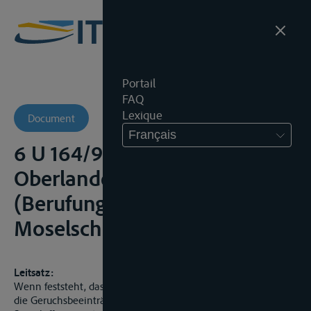
Portail
FAQ
Lexique
Document
Français
6 U 164/98 -
Oberlandesgericht
(Berufungsinstanz
Moselschiffahrt)
Leitsatz:
Wenn feststeht, dass eine Transportgutbeschädigung (hier:
die Geruchsbeeinträchtigung von Kaffee) an Bord eines