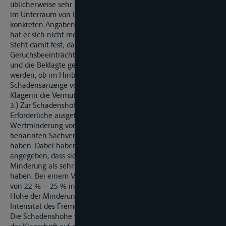
üblicherweise sehr sauber sind, so konnte er doch zu den hier
im Unterraum von Luke 4 gestauten Containern keine
konkreten Angaben machen. An Einzelheiten der Verladung
hat er sich nicht mehr erinnern können.
Steht damit fest, dass die Beschädigung des Kaffes durch
Geruchsbeeinträchtigung an Bord von MS "..." eingetreten ist
und die Beklagte gemäß § 606 HGB haftet, muss nicht vertieft
werden, ob im Hinblick auf den Wortlaut der
Schadensanzeige vom 31. Januar 1994 (Anl. K 18) zu Lasten der
Klägerin die Vermutung aus § 611 Abs. 3 HGB einschlägig ist.
3.) Zur Schadenshöhe hat das Landgericht bereits das
Erforderliche ausgeführt. Auszugehen ist von einer
Wertminderung von 7 %, auf die sich die von beiden Seiten
benannten Sachverständigen ... und Henneke ... verständigt
haben. Dabei haben beide Sachverständige übereinstimmend
angegeben, dass sie diese von der Firma ... reklamierte
Minderung als sehr niedrig und sehr günstig angesehen
haben. Bei einem Verkauf der Partien wäre eine Minderung
von 22 % -- 25 % in Betracht gekommen. Demgemäß lässt die
Höhe der Minderung auch keinen Rückschluss auf die
Intensität des Fremdgeruchs zu.
Die Schadenshöhe von DM 82.290,92 ist von der Klägerin in