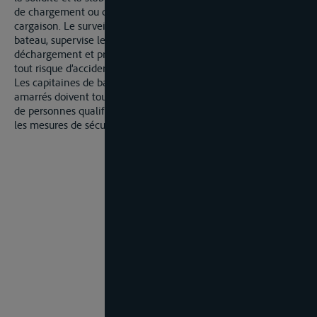
de chargement ou de déchargement, le bon arrimage de la
cargaison. Le surveillant se trouve toujours à proximité du
bateau, supervise les activités de chargement et de
déchargement et prend les mesures nécessaires pour éviter
tout risque d’accident.
Les capitaines de bateaux-citernes et de chalands-citernes
amarrés doivent toujours veiller à ce qu’un nombre suffisant
de personnes qualifiées soient présentes à bord pour prendre
les mesures de sécurité appropriées.