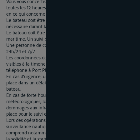
Vous vous concertez avec Port Planning (VHF 63) au moins
toutes les 12 heures, ou vous utilisez correctement APCS Barge
en ce qui concerne l’occupation future des postes d’amarrage.
Le bateau doit être équipé de l’éclairage de navigation
nécessaire durant la nuit.
Le bateau doit être amarré selon les règles de bonne pratique
maritime. Un suivi quotidien est requis.
Une personne de contact doit être joignable par téléphone
24h/24 et 7j/7.
Les coordonnées de cette personne doivent être clairement
visibles à la timonerie, côté quai, ou communiquées par
téléphone à Port Planning (+32 3 229 71 69).
En cas d’urgence, une personne doit pouvoir être présente sur
place dans un délai d’une heure au maximum pour déplacer le
bateau.
En cas de forte houle due à de mauvaises conditions
météorologiques, lorsqu’il existe un risque de naufrage ou de
dommages aux infrastructures portuaires, une présence sur
place pour le suivi est obligatoire.
Lors des opérations de chargement et de déchargement, une
surveillance nautique doit toujours être assurée. Cela
comprend notamment : la surveillance d’un amarrage correct,
la solidité et la stabilité du bateau, la sécurité des opérations