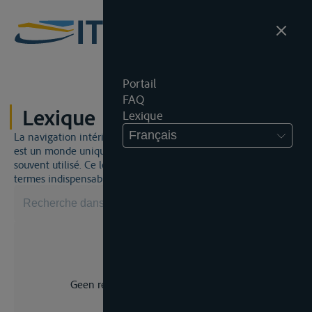
Portail
FAQ
Lexique
Lexique
Français
La navigation intérieure et du droit de la navigation intérieure
est un monde unique. Cela signifie qu'un jargon spécifique est
souvent utilisé. Ce lexique vous aidera à maîtriser certains
termes indispensables.
Geen resultaat voor uw zoekopdracht.