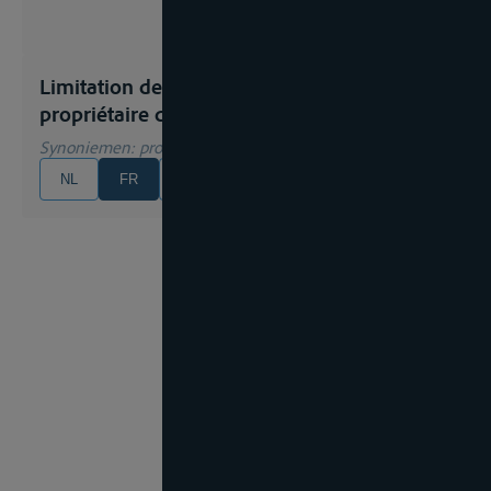
Limitation de la responsabilité du
propriétaire du bateau
Synoniemen
: propriétaire de bateau(x)
NL
FR
EN
DE