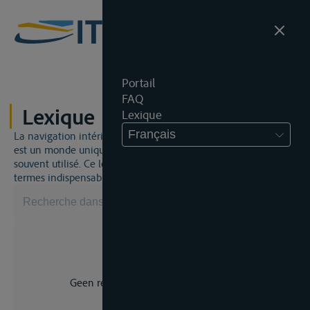
Portail
FAQ
Lexique
Lexique
Français
La navigation intérieure et du droit de la navigation intérieure
est un monde unique. Cela signifie qu'un jargon spécifique est
souvent utilisé. Ce lexique vous aidera à maîtriser certains
termes indispensables.
Geen resultaat voor uw zoekopdracht.