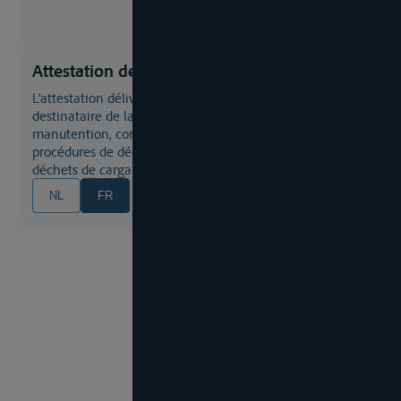
Attestation de déchargement
L’attestation délivrée au transporteur par l'affréteur ou le
destinataire de la cargaison, ou son installation de
manutention, confirmant la bonne exécution des
procédures de déchargement pour l'élimination des
déchets de cargaison
NL
FR
EN
DE