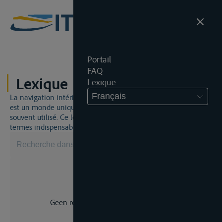
Portail
FAQ
Lexique
Lexique
Français
La navigation intérieure et du droit de la navigation intérieure
est un monde unique. Cela signifie qu'un jargon spécifique est
souvent utilisé. Ce lexique vous aidera à maîtriser certains
termes indispensables.
Geen resultaat voor uw zoekopdracht.