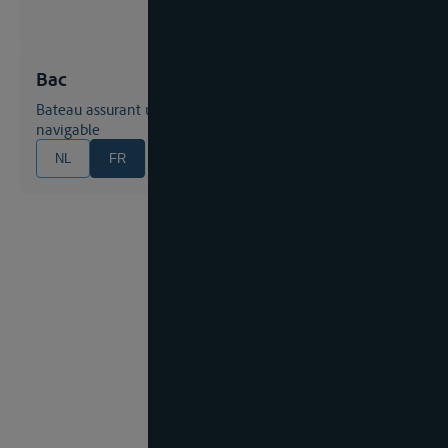
Bac
Bateau assurant un service de traversée de la voie
navigable
NL
FR
EN
DE