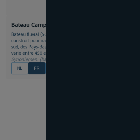
Bateau Campinois
bateau fluvial (50m x 6,60m x 2,50m) initialement
construit pour naviguer sur les canaux de Campine du
sud, des Pays-Bas et de la Belgique, son port en lourd
varie entre 450 et 600 tonnes
Synoniemen
: (bateau) Campinois
NL
FR
EN
DE