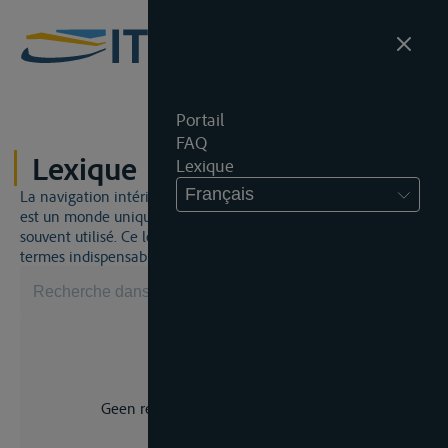
Portail
FAQ
Lexique
Lexique
Français
La navigation intérieure et du droit de la navigation intérieure
est un monde unique. Cela signifie qu'un jargon spécifique est
souvent utilisé. Ce lexique vous aidera à maîtriser certains
termes indispensables.
Geen resultaat voor uw zoekopdracht.