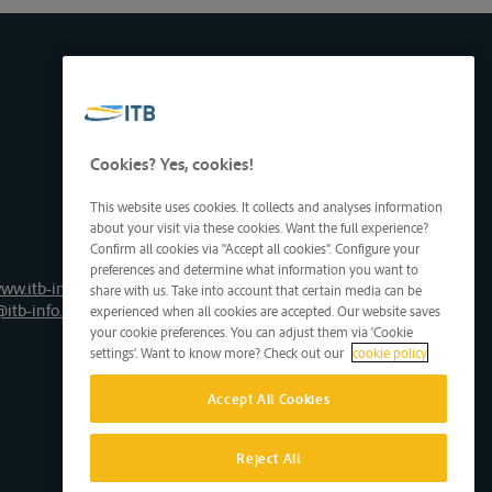
Cookies? Yes, cookies!
This website uses cookies. It collects and analyses information
about your visit via these cookies. Want the full experience?
Confirm all cookies via "Accept all cookies". Configure your
preferences and determine what information you want to
ww.itb-info.be
share with us. Take into account that certain media can be
@itb-info.be
experienced when all cookies are accepted. Our website saves
your cookie preferences. You can adjust them via 'Cookie
settings'. Want to know more? Check out our
cookie policy
Accept All Cookies
Reject All