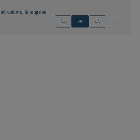
 en volume; la jauge se
NL
FR
EN
DE