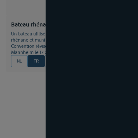
Bateau rhénane
Un bateau utilisé commercialement à la navigation
rhénane et muni du certificat prévu à l’article 22 de la
Convention révisée pour la navigation du Rhin, signée à
Mannheim le 17 octobre 1868
NL
FR
EN
DE