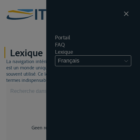
Portail
FAQ
Lexique
Lexique
Français
La navigation intérieure et du droit de la navigation intérieure
est un monde unique. Cela signifie qu'un jargon spécifique est
souvent utilisé. Ce lexique vous aidera à maîtriser certains
termes indispensables.
Geen resultaat voor uw zoekopdracht.