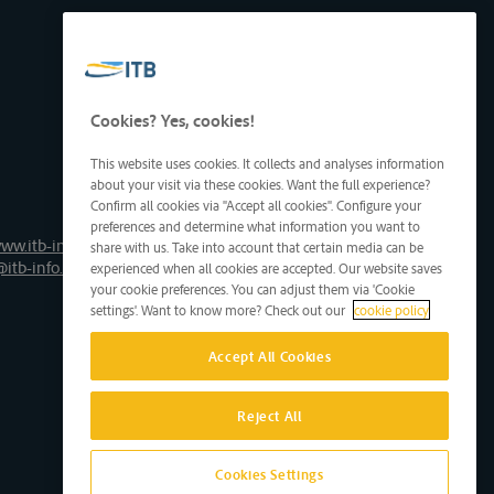
Cookies? Yes, cookies!
This website uses cookies. It collects and analyses information
about your visit via these cookies. Want the full experience?
Confirm all cookies via "Accept all cookies". Configure your
preferences and determine what information you want to
ww.itb-info.be
share with us. Take into account that certain media can be
@itb-info.be
experienced when all cookies are accepted. Our website saves
your cookie preferences. You can adjust them via 'Cookie
settings'. Want to know more? Check out our
cookie policy
Accept All Cookies
Reject All
Cookies Settings