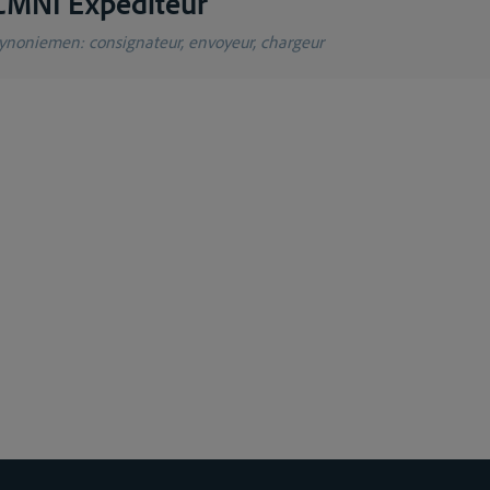
CMNI Expéditeur
ynoniemen
: consignateur, envoyeur, chargeur