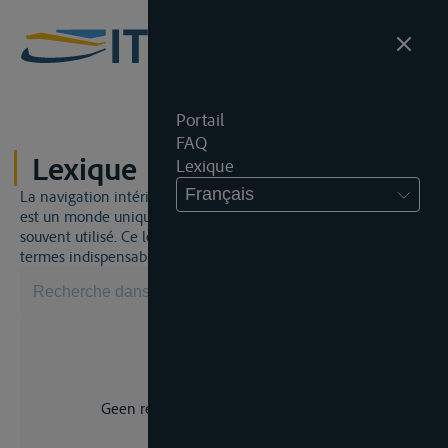
Portail
FAQ
Lexique
Lexique
Français
La navigation intérieure et du droit de la navigation intérieure
est un monde unique. Cela signifie qu'un jargon spécifique est
souvent utilisé. Ce lexique vous aidera à maîtriser certains
termes indispensables.
Geen resultaat voor uw zoekopdracht.