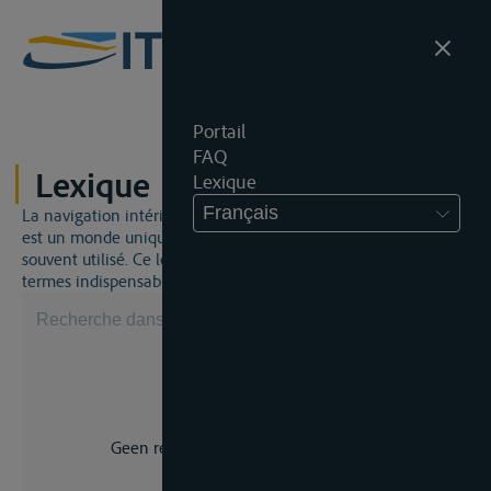
Portail
FAQ
Lexique
Lexique
Français
La navigation intérieure et du droit de la navigation intérieure
est un monde unique. Cela signifie qu'un jargon spécifique est
souvent utilisé. Ce lexique vous aidera à maîtriser certains
termes indispensables.
Geen resultaat voor uw zoekopdracht.