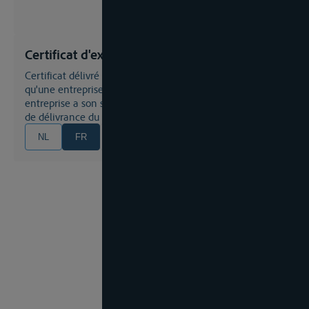
Certificat d'exploitation
Certificat délivré par l'autorité compétente confirmant
qu'une entreprise est l'exploitant du navire et que cette
entreprise a son siège de direction effective dans le pays
de délivrance du certificat
NL
FR
EN
DE