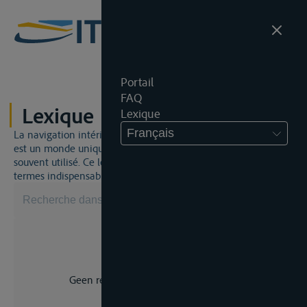
Portail
FAQ
Lexique
Lexique
Français
La navigation intérieure et du droit de la navigation intérieure
est un monde unique. Cela signifie qu'un jargon spécifique est
souvent utilisé. Ce lexique vous aidera à maîtriser certains
termes indispensables.
Geen resultaat voor uw zoekopdracht.