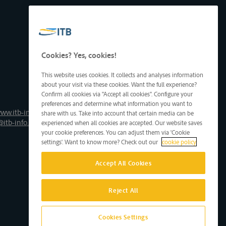
Cookies? Yes, cookies!
This website uses cookies. It collects and analyses information
about your visit via these cookies. Want the full experience?
Confirm all cookies via "Accept all cookies". Configure your
preferences and determine what information you want to
ww.itb-info.be
share with us. Take into account that certain media can be
@itb-info.be
experienced when all cookies are accepted. Our website saves
your cookie preferences. You can adjust them via 'Cookie
settings'. Want to know more? Check out our
cookie policy
Accept All Cookies
Reject All
Cookies Settings