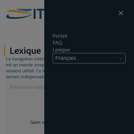
Portail
FAQ
Lexique
Lexique
Français
La navigation intérieure et du droit de la navigation intérieure
est un monde unique. Cela signifie qu'un jargon spécifique est
souvent utilisé. Ce lexique vous aidera à maîtriser certains
termes indispensables.
Geen resultaat voor uw zoekopdracht.