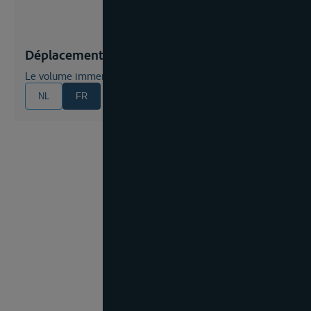
Déplacement d'eau
Le volume immergé du bateau en m³
NL
FR
EN
DE