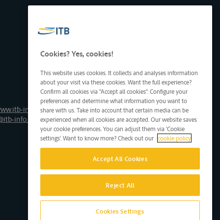
Cookies? Yes, cookies!
This website uses cookies. It collects and analyses information
about your visit via these cookies. Want the full experience?
Confirm all cookies via "Accept all cookies". Configure your
preferences and determine what information you want to
ww.itb-info.be
share with us. Take into account that certain media can be
@itb-info.be
experienced when all cookies are accepted. Our website saves
your cookie preferences. You can adjust them via 'Cookie
settings'. Want to know more? Check out our
cookie policy
Accept All Cookies
Reject All
Cookies Settings