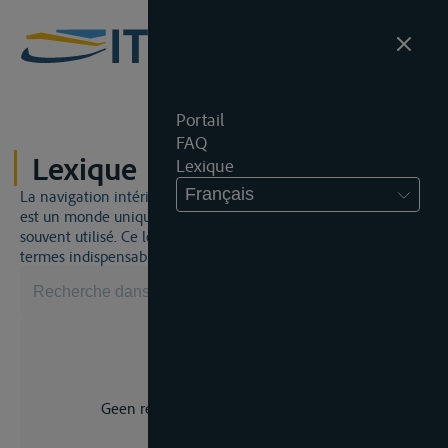
Portail
FAQ
Lexique
Lexique
Français
La navigation intérieure et du droit de la navigation intérieure
est un monde unique. Cela signifie qu'un jargon spécifique est
souvent utilisé. Ce lexique vous aidera à maîtriser certains
termes indispensables.
Geen resultaat voor uw zoekopdracht.