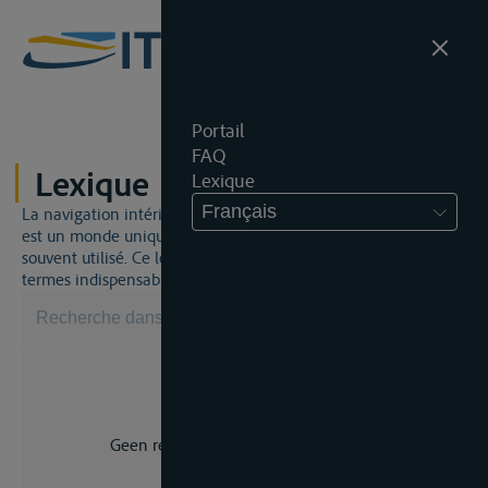
Portail
FAQ
Lexique
Lexique
Français
La navigation intérieure et du droit de la navigation intérieure
est un monde unique. Cela signifie qu'un jargon spécifique est
souvent utilisé. Ce lexique vous aidera à maîtriser certains
termes indispensables.
Geen resultaat voor uw zoekopdracht.