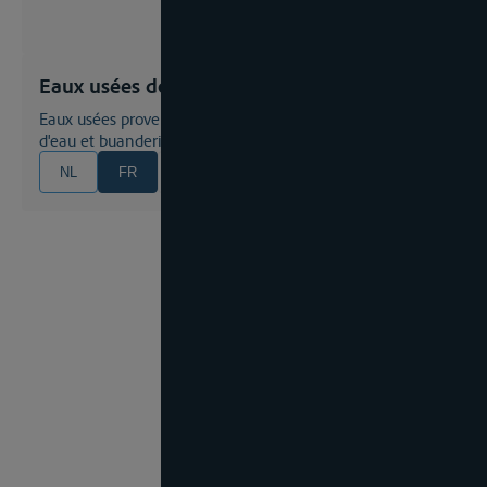
Eaux usées domestiques
Eaux usées provenant de cuisines, salles à manger, salles
d'eau et buanderies ainsi qu'eaux fécales
NL
FR
EN
DE