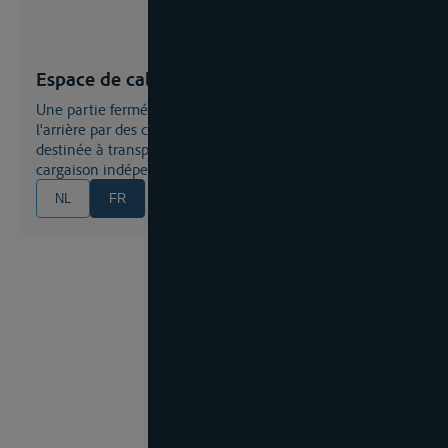
Espace de cale
Une partie fermée du bateau limitée à l'avant et à
l'arrière par des cloisons étanches à l'eau et qui est
destinée à transporter uniquement des citernes à
cargaison indépendantes de la coque du bateau
NL
FR
EN
DE