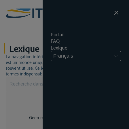
Portail
FAQ
Lexique
Lexique
Français
La navigation intérieure et du droit de la navigation intérieure
est un monde unique. Cela signifie qu'un jargon spécifique est
souvent utilisé. Ce lexique vous aidera à maîtriser certains
termes indispensables.
Geen resultaat voor uw zoekopdracht.