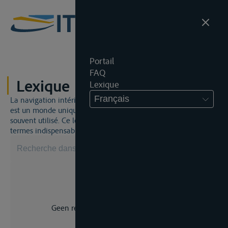
Portail
FAQ
Lexique
Lexique
Français
La navigation intérieure et du droit de la navigation intérieure
est un monde unique. Cela signifie qu'un jargon spécifique est
souvent utilisé. Ce lexique vous aidera à maîtriser certains
termes indispensables.
Geen resultaat voor uw zoekopdracht.