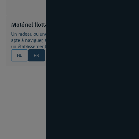
Matériel flottant
Un radeau ou une construction, un assemblage ou objet
apte à naviguer, autre qu'un bateau, un engin flottant ou
un établissement flottant
NL
FR
EN
DE