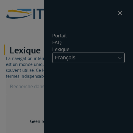
Portail
FAQ
Lexique
Lexique
Français
La navigation intérieure et du droit de la navigation intérieure
est un monde unique. Cela signifie qu'un jargon spécifique est
souvent utilisé. Ce lexique vous aidera à maîtriser certains
termes indispensables.
Geen resultaat voor uw zoekopdracht.