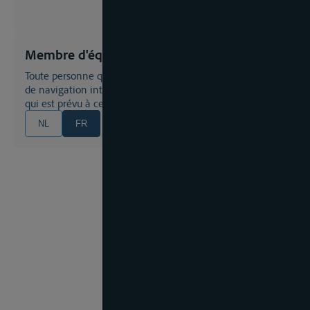
Membre d'équipage
toute personne qui en vue de l'exploitation d'un bateau
de navigation intérieure effectue des activités à bord ou
qui est prévu à cet effet
NL
FR
EN
DE