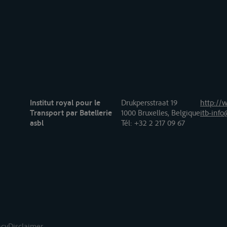
Institut royal pour le
Drukpersstraat 19
http://w
Transport par Batellerie
1000 Bruxelles, Belgique
itb-info
asbl
Tél
: +32 2 217 09 67
acy
Disclaimer