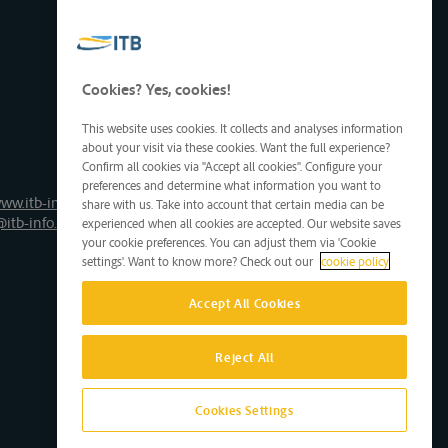
Cookies? Yes, cookies!
This website uses cookies. It collects and analyses information
about your visit via these cookies. Want the full experience?
Confirm all cookies via "Accept all cookies". Configure your
preferences and determine what information you want to
ww.itb-info.be
share with us. Take into account that certain media can be
@itb-info.be
experienced when all cookies are accepted. Our website saves
your cookie preferences. You can adjust them via 'Cookie
settings'. Want to know more? Check out our
cookie policy
Accept All Cookies
Reject All
Cookies Settings
Site by D'M&S