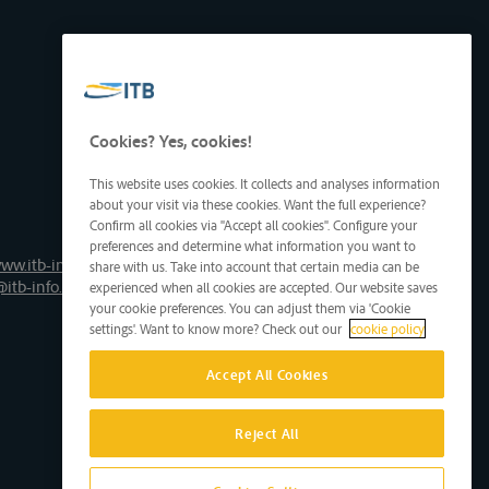
Cookies? Yes, cookies!
This website uses cookies. It collects and analyses information
about your visit via these cookies. Want the full experience?
Confirm all cookies via "Accept all cookies". Configure your
preferences and determine what information you want to
ww.itb-info.be
share with us. Take into account that certain media can be
@itb-info.be
experienced when all cookies are accepted. Our website saves
your cookie preferences. You can adjust them via 'Cookie
settings'. Want to know more? Check out our
cookie policy
Accept All Cookies
Reject All