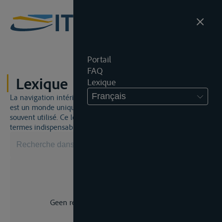
Portail
FAQ
Lexique
Lexique
Français
La navigation intérieure et du droit de la navigation intérieure
est un monde unique. Cela signifie qu'un jargon spécifique est
souvent utilisé. Ce lexique vous aidera à maîtriser certains
termes indispensables.
Geen resultaat voor uw zoekopdracht.