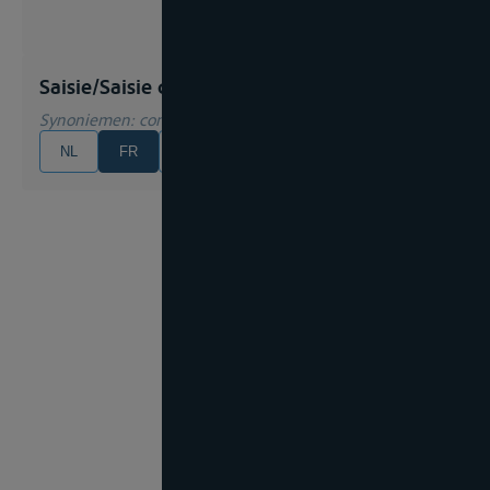
Saisie/Saisie du bateau
Synoniemen
: confiscation
NL
FR
EN
DE