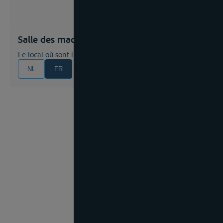
Salle des machines principales
Le local où sont installés les moteurs de propulsion
NL
FR
EN
DE