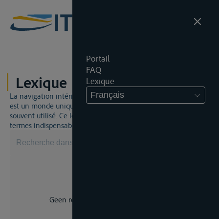
Portail
FAQ
Lexique
Lexique
Français
La navigation intérieure et du droit de la navigation intérieure
est un monde unique. Cela signifie qu'un jargon spécifique est
souvent utilisé. Ce lexique vous aidera à maîtriser certains
termes indispensables.
Geen resultaat voor uw zoekopdracht.