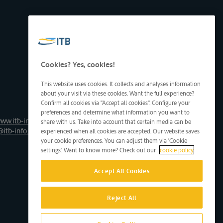
Cookies? Yes, cookies!
This website uses cookies. It collects and analyses information
about your visit via these cookies. Want the full experience?
Confirm all cookies via "Accept all cookies". Configure your
preferences and determine what information you want to
ww.itb-info.be
share with us. Take into account that certain media can be
@itb-info.be
experienced when all cookies are accepted. Our website saves
your cookie preferences. You can adjust them via 'Cookie
settings'. Want to know more? Check out our
cookie policy
Accept All Cookies
Reject All