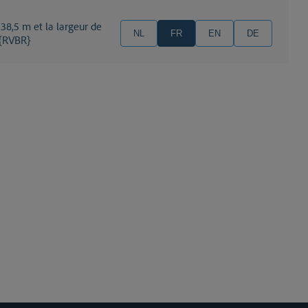
NL
FR
EN
DE
 {RVBR}