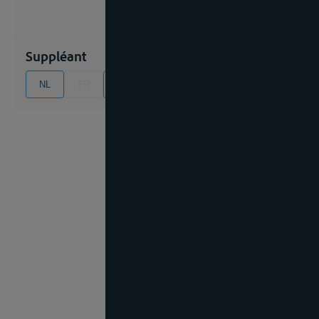
Suppléant
NL
FR
EN
DE