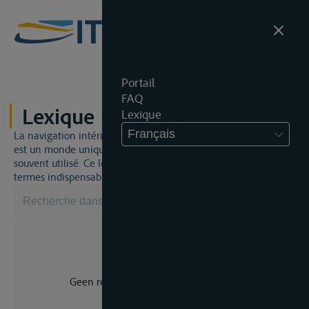
Portail
FAQ
Lexique
Lexique
Français
La navigation intérieure et du droit de la navigation intérieure
est un monde unique. Cela signifie qu'un jargon spécifique est
souvent utilisé. Ce lexique vous aidera à maîtriser certains
termes indispensables.
Geen resultaat voor uw zoekopdracht.