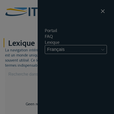
Portail
FAQ
Lexique
Lexique
Français
La navigation intérieure et du droit de la navigation intérieure
est un monde unique. Cela signifie qu'un jargon spécifique est
souvent utilisé. Ce lexique vous aidera à maîtriser certains
termes indispensables.
Geen resultaat voor uw zoekopdracht.