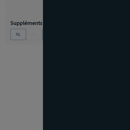
Suppléments pour étiage
NL
FR
EN
DE