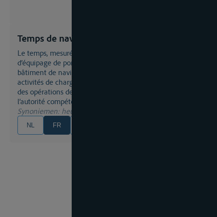
Temps de navigation
Le temps, mesuré en jours, passé à bord par les membres
d’équipage de pont au cours d’un trajet effectué sur un
bâtiment de navigation intérieure, y compris lors des
activités de chargement et de déchargement nécessitant
des opérations de navigation active, qui a été validé par
l’autorité compétente
Synoniemen
: heures de marche
NL
FR
EN
DE