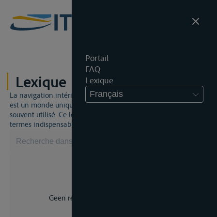
Portail
FAQ
Lexique
Lexique
Français
La navigation intérieure et du droit de la navigation intérieure
est un monde unique. Cela signifie qu'un jargon spécifique est
souvent utilisé. Ce lexique vous aidera à maîtriser certains
termes indispensables.
Geen resultaat voor uw zoekopdracht.