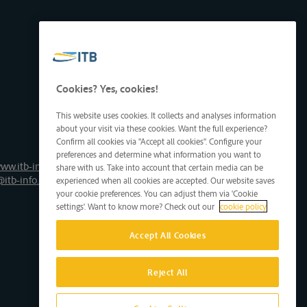
Cookies? Yes, cookies!
This website uses cookies. It collects and analyses information
about your visit via these cookies. Want the full experience?
Confirm all cookies via "Accept all cookies". Configure your
preferences and determine what information you want to
ww.itb-info.be
share with us. Take into account that certain media can be
@itb-info.be
experienced when all cookies are accepted. Our website saves
your cookie preferences. You can adjust them via 'Cookie
settings'. Want to know more? Check out our
cookie policy
Accept All Cookies
Reject All