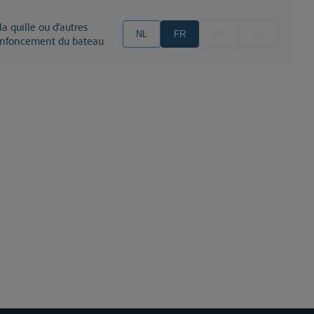
NL
FR
EN
DE
d enfoncement du bateau