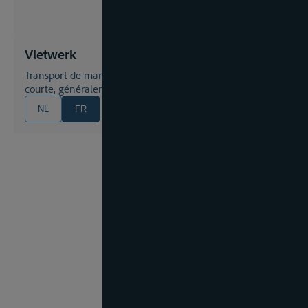
Vletwerk
Transport de marchandises sur une distance relativement
courte, généralement à l'intérieur d'un port
NL
FR
EN
DE