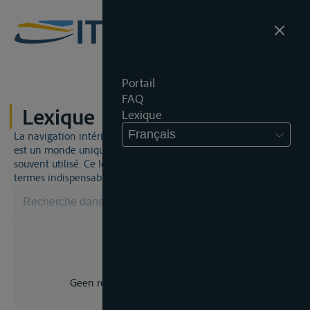
Portail
FAQ
Lexique
Lexique
Français
La navigation intérieure et du droit de la navigation intérieure
est un monde unique. Cela signifie qu'un jargon spécifique est
souvent utilisé. Ce lexique vous aidera à maîtriser certains
termes indispensables.
Geen resultaat voor uw zoekopdracht.