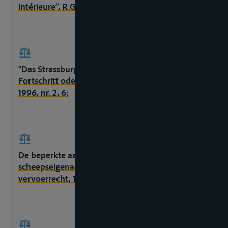
intérieure”, R.G.A.R., 1982, nr. 10532
“Das Strassburger Übereinkommen (CLNI).
Fortschritt oder neue Belastung ?”, Wasserspiegel,
1996, nr. 2, 6;
De beperkte aansprakelijkheid van de
scheepseigenaar, Wassenaar, Teksten
vervoerrecht, 1998, 2de ed., 197p;