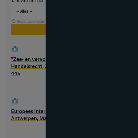
Taal van het document
Reset zoekfilter
Zoeken
“Zee- en vervoerrecht” in X, Hoofdstukken
Handelsrecht, 3° druk, Deventer, Kluwer, 1996,
445
Europees Internationaal Rivierenrecht,
Antwerpen, Maklu, 2015