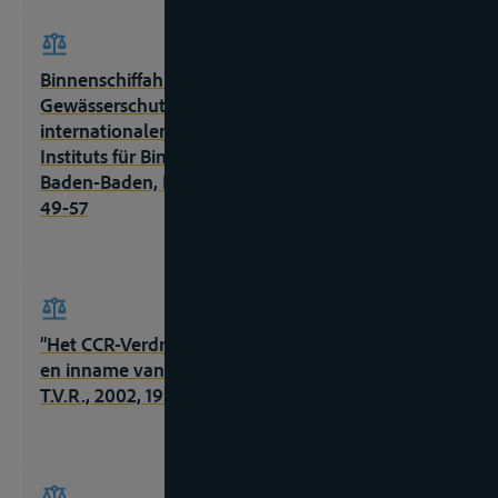
Binnenschiffahrt, Umweltrecht und
Gewässerschutz im nationalen und
internationalen Kontext, Schriftenreihe des
Instituts für Binnenschiffahrtsrecht, Band I,
Baden-Baden, Nomos Verlagsgesellschaft, 1999,
49-57
”Het CCR-Verdrag inzake de verzameling, afgifte
en inname van afval in de Rijn- en binnenvaart”,
T.V.R., 2002, 193-199