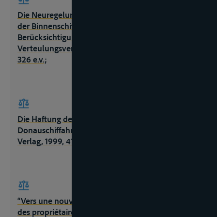
Die Neuregelung der Haftungsbeschränkung in
der Binnenschiffahrt – unter besonderer
Berücksichtigung des gerichtlichen
Verteulungsverfahrens, thesis, Duisburg, 1984,
326 e.v.;
Die Haftung des Frachtführers in die
Donauschiffahrt, Duisburg, Binnenschiffahrts-
Verlag, 1999, 413p.;
“Vers une nouvelle limitation de la responsabilité
des propriétaires de bateaux de la navigation