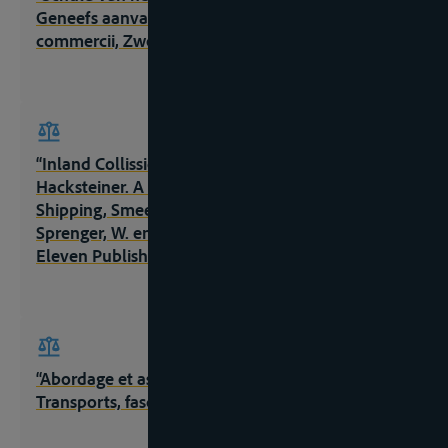
Geneefs aanvaringstractaat van 1960” in Gratia
commercii, Zwolle, Tjeenk Willink, 1981, 179-194;
“Inland Collission Law” in Festschrift Resi
Hacksteiner. A voyage through the Law of Inland
Shipping, Smeele, F., Haak, K., Fischer, M.,
Sprenger, W. en Stevens, F. (ed.), Den Haag,
Eleven Publishing, 2020, 307-325
“Abordage et assistance” in J.Cl.Com., Bd. 5,
Transports, fasc. 825, losbladig, stand 9.9.1995;