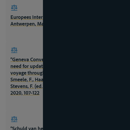
Europees Internationaal Rivierenrecht, 2de ed.,
Antwerpen, Maklu, 2023
“Geneva Convention of 1960 – Relevance and
need for update” in Festschrift Resi Hacksteiner. A
voyage through the Law of Inland Shipping,
Smeele, F., Haak, K., Fischer, M., Sprenger, W. en
Stevens, F. (ed.), Den Haag, Eleven Publishing,
2020, 107-122
“Schuld van het schip naar aanleiding van het