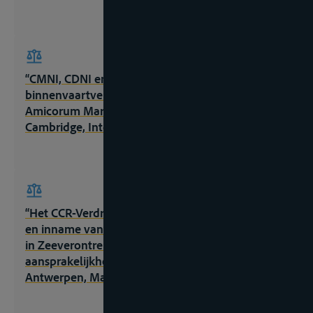
“CMNI, CDNI en het vernieuwde Belgische
binnenvaartvervoerrecht” in Free on board. Liber
Amicorum Marc A Huybrechts, Antwerpen-
Cambridge, Intersentia, 2011, 141-165;
“Het CCR-Verdrag inzake de verzameling, afgifte
en inname van afval in de Rijn- en binnenvaart”,
in Zeeverontreiniging. Preventie, bestrijding en
aansprakelijkheid, Antwerpse Zeerechtdagen,
Antwerpen, Maklu, 2004, 251-267;