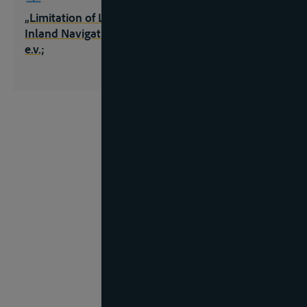
„Limitation of Liability in Maritime Law and in
Inland Navigation“, Il Diritto Marittimo, 1992, 981
e.v.;
Pagina
1
van
625