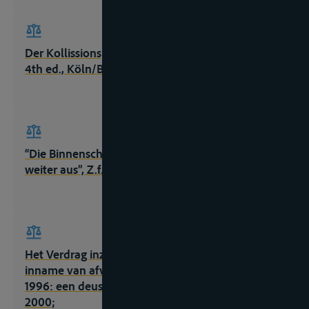
Der Kollissionsprozess in der Binnenschiffahrt,
4th ed., Köln/Berlin/Bonn/München, 1971, 48 e.v.
“Die Binnenschiffahrt baut Umweltvorsprung
weiter aus”, Z.f.B., 1996, nr. 10/1, 8;
Het Verdrag inzake de verzameling, afgifte en
inname van afval in de Rijn- en Binnenvaart in
1996: een deus ex machina, Antwerpen, paper,
2000;