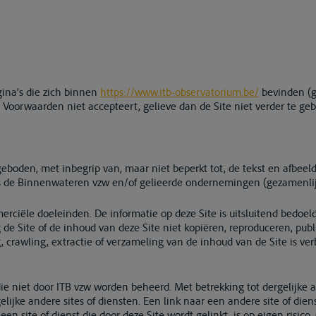
gina’s die zich binnen
https://www.itb-observatorium.be/
bevinden (g
Voorwaarden niet accepteert, gelieve dan de Site niet verder te geb
ngeboden, met inbegrip van, maar niet beperkt tot, de tekst en afbee
ngs de Binnenwateren vzw en/of gelieerde ondernemingen (gezamenlijk
ciële doeleinden. De informatie op deze Site is uitsluitend bedoeld
 de Site of de inhoud van deze Site niet kopiëren, reproduceren, publ
 crawling, extractie of verzameling van de inhoud van de Site is verb
ie niet door ITB vzw worden beheerd. Met betrekking tot dergelijke a
ke andere sites of diensten. Een link naar een andere site of dienst
een site of dienst die door deze Site wordt gelinkt, is op eigen risic