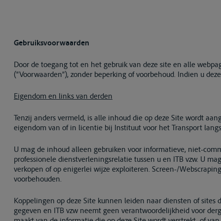
Gebruiksvoorwaarden
Door de toegang tot en het gebruik van deze site en alle webpa
(“Voorwaarden”), zonder beperking of voorbehoud. Indien u deze 
Eigendom en links van derden
Tenzij anders vermeld, is alle inhoud die op deze Site wordt aa
eigendom van of in licentie bij Instituut voor het Transport la
U mag de inhoud alleen gebruiken voor informatieve, niet-commer
professionele dienstverleningsrelatie tussen u en ITB vzw. U mag
verkopen of op enigerlei wijze exploiteren. Screen-/Webscraping,
voorbehouden.
Koppelingen op deze Site kunnen leiden naar diensten of sites d
gegeven en ITB vzw neemt geen verantwoordelijkheid voor dergelij
maakt van de informatie die op deze Site wordt verstrekt, of van 