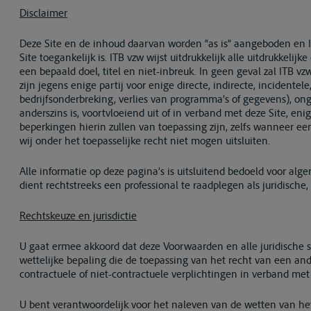
Disclaimer
Deze Site en de inhoud daarvan worden “as is“ aangeboden en ITB
Site toegankelijk is. ITB vzw wijst uitdrukkelijk alle uitdrukkeli
een bepaald doel, titel en niet-inbreuk. In geen geval zal ITB v
zijn jegens enige partij voor enige directe, indirecte, incidente
bedrijfsonderbreking, verlies van programma’s of gegevens), ong
anderszins is, voortvloeiend uit of in verband met deze Site, eni
beperkingen hierin zullen van toepassing zijn, zelfs wanneer een
wij onder het toepasselijke recht niet mogen uitsluiten.
Alle informatie op deze pagina’s is uitsluitend bedoeld voor al
dient rechtstreeks een professional te raadplegen als juridische,
Rechtskeuze en jurisdictie
U gaat ermee akkoord dat deze Voorwaarden en alle juridische s
wettelijke bepaling die de toepassing van het recht van een and
contractuele of niet-contractuele verplichtingen in verband met
U bent verantwoordelijk voor het naleven van de wetten van het