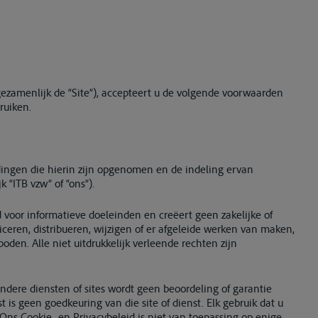
ezamenlijk de “Site”), accepteert u de volgende voorwaarden
ruiken.
ldingen die hierin zijn opgenomen en de indeling ervan
 “ITB vzw” of “ons”).
 voor informatieve doeleinden en creëert geen zakelijke of
iceren, distribueren, wijzigen of er afgeleide werken van maken,
oden. Alle niet uitdrukkelijk verleende rechten zijn
ndere diensten of sites wordt geen beoordeling of garantie
 is geen goedkeuring van die site of dienst. Elk gebruik dat u
o. Ons Cookie- en Privacybeleid is niet van toepassing op enige