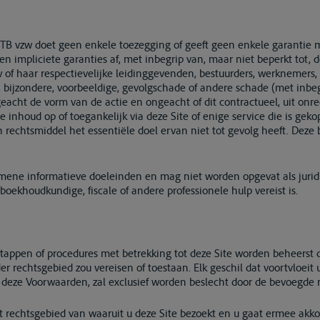
 vzw doet geen enkele toezegging of geeft geen enkele garantie met 
jke en impliciete garanties af, met inbegrip van, maar niet beperkt tot
zw of haar respectievelijke leidinggevenden, bestuurders, werknemers
le, bijzondere, voorbeeldige, gevolgschade of andere schade (met inbe
eacht de vorm van de actie en ongeacht of dit contractueel, uit onrec
ge inhoud op of toegankelijk via deze Site of enige service die is gek
 rechtsmiddel het essentiële doel ervan niet tot gevolg heeft. Deze b
gemene informatieve doeleinden en mag niet worden opgevat als juridi
 boekhoudkundige, fiscale of andere professionele hulp vereist is.
tappen of procedures met betrekking tot deze Site worden beheerst d
er rechtsgebied zou vereisen of toestaan. Elk geschil dat voortvloei
 deze Voorwaarden, zal exclusief worden beslecht door de bevoegde r
 rechtsgebied van waaruit u deze Site bezoekt en u gaat ermee akkoo