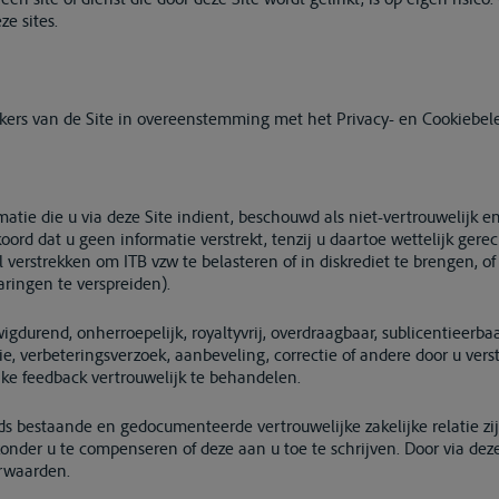
e sites.
kers van de Site in overeenstemming met het Privacy- en Cookiebele
rmatie die u via deze Site indient, beschouwd als niet-vertrouwelijk e
ord dat u geen informatie verstrekt, tenzij u daartoe wettelijk gere
l verstrekken om ITB vzw te belasteren of in diskrediet te brengen, of
aringen te verspreiden).
wigdurend, onherroepelijk, royaltyvrij, overdraagbaar, sublicentieerb
, verbeteringsverzoek, aanbeveling, correctie of andere door u verstr
jke feedback vertrouwelijk te behandelen.
 bestaande en gedocumenteerde vertrouwelijke zakelijke relatie zij
onder u te compenseren of deze aan u toe te schrijven. Door via deze
orwaarden.