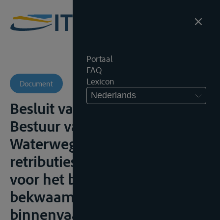
Portaal
FAQ
Lexicon
Document
Nederlands
Besluit van de Raad van
Bestuur van de Vlaamse
Waterweg NV over de
retributies voor de examens
voor het bekomen van
bekwaamheidsbewijzen in de
binnenvaart