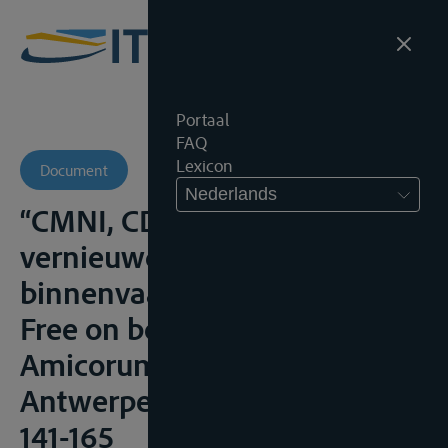
Portaal
FAQ
Lexicon
Document
Nederlands
“CMNI, CDNI en het
vernieuwd Belgisch
binnenvaartvervoerrecht” in
Free on board. Liber
Amicorum Marc Huybrechts,
Antwerpen, Intersentia, 2011,
141-165