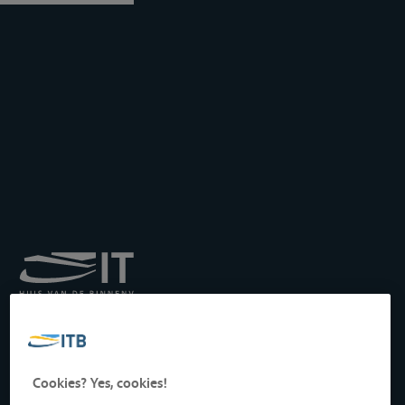
Koninklijk Instituut voor
het Transport langs de
Binnenwateren vzw
Drukpersstraat 19
Cookies? Yes, cookies!
1000 Brussel, België