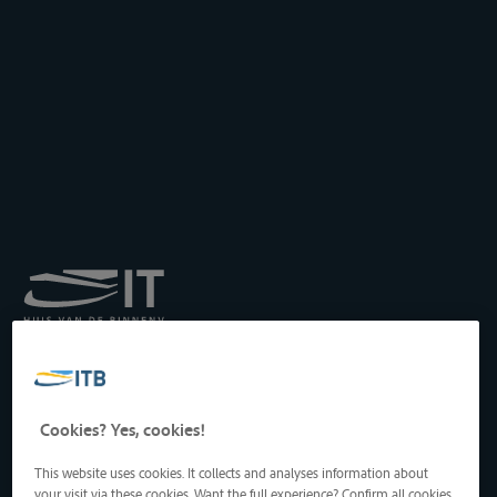
Koninklijk Instituut voor
het Transport langs de
Binnenwateren vzw
Drukpersstraat 19
Cookies? Yes, cookies!
1000 Brussel, België
Tel
: +32 2 217 09 67
This website uses cookies. It collects and analyses information about
http://www.itb-info.be
your visit via these cookies. Want the full experience? Confirm all cookies