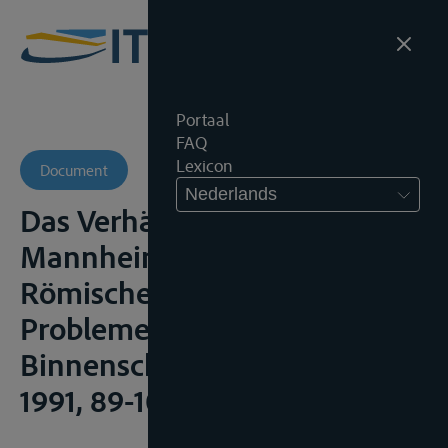
Portaal
FAQ
Lexicon
Document
Nederlands
Das Verhältnis der
Mannheimer Akte zu den
Römischen Verträgen,
Probleme des
Binnenschiffahrtsrechts, VI,
1991, 89-104;