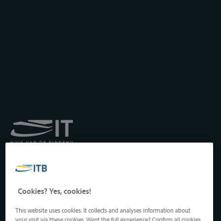
Koninklijk Instituut voor
het Transport langs de
Binnenwateren vzw
Drukpersstraat 19
Cookies? Yes, cookies!
1000 Brussel, België
Tel
: +32 2 217 09 67
This website uses cookies. It collects and analyses information about
http://www.itb-info.be
your visit via these cookies. Want the full experience? Confirm all cookies