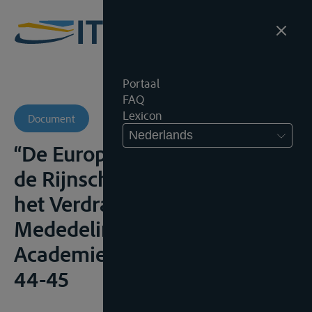
Portaal
FAQ
Lexicon
Document
Nederlands
“De Europese integratie van
de Rijnscheepvaart voor en na
het Verdrag van Rome”,
Mededelingen Marine
Academie, 1964, (43-55), i.h.b.
44-45