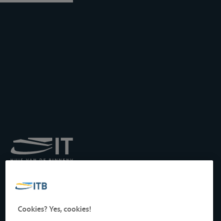
Koninklijk Instituut voor
het Transport langs de
Binnenwateren vzw
Drukpersstraat 19
Cookies? Yes, cookies!
1000 Brussel, België