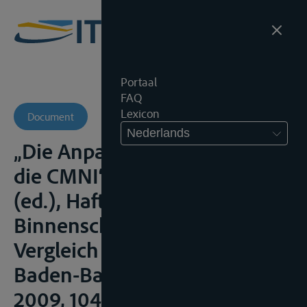
Portaal
FAQ
Lexicon
Document
Nederlands
„Die Anpassung der IVTB an
die CMNI“, in Lothar-Kuhlen
(ed.), Haftung des
Binnenschifffahrts- im
Vergleich zum Seerecht,
Baden-Baden, Nomos Verlag,
2009, 104-112