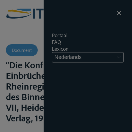
Portaal
FAQ
Lexicon
Document
Nederlands
“Die Konfliktsituationen,
Einbrüche der EG in das
Rheinregime”, in Probleme
des Binnenschiffahrtsrechts,
VII, Heidelberg, C.F. Müller
Verlag, 1994, 127-130