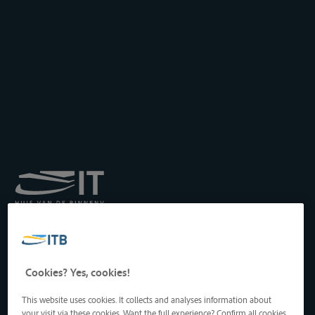
Koninklijk Instituut voor
het Transport langs de
Binnenwateren vzw
Drukpersstraat 19
Cookies? Yes, cookies!
1000 Brussel, België
Tel
: +32 2 217 09 67
This website uses cookies. It collects and analyses information about
http://www.itb-info.be
your visit via these cookies. Want the full experience? Confirm all cookies