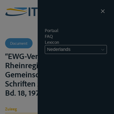
Portaal
FAQ
Lexicon
Document
Nederlands
“EWG-Vertrag und
Rheinregime”, Verkehr und
Gemeinschaftsrecht, Kölner
Schriften zum Europarecht,
Bd. 18, 1972, 25-44
Zuleeg