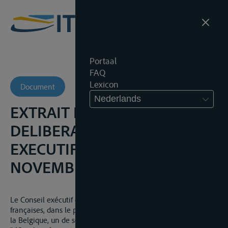
Portaal
FAQ
Lexicon
Document
Nederlands
EXTRAIT DES REGISTRES DES
DELIBERATIONS DU CONSEIL
EXECUTIF PROVISOIRE, 16
NOVEMBRE 1792
Le Conseil exécutif délibérant sur la conduit
des armées
françaises, dans le pays qu’elles occupent spécialement dans
la Belgique, un de ses membres a observé: