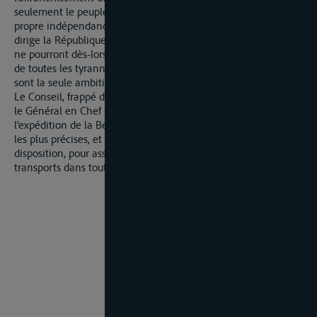
seulement le peuple n’aura plus lieu de craindre pour sa
propre indépendance, ni de douter du désintéresse-ment qui
dirige la République; mais même que les Nations de l’Europe
ne pourront dès-lors refuser de reconnaître, que la déstruction
de toutes les tyrannies et le triomphe des droits de l’homme
sont la seule ambition du peuple Français.
Le Conseil, frappé de ses puissantes considérations, arrête, que
le Général en Chef commandant les armées Françaises dans
l’expédition de la Belgique, sera tenu de prendre les mesures
les plus précises, et d’employer tous les moyens qui sont à la
disposition, pour assurer la liberté de leur navigation et des
transports dans tout le cours de l’Escaut et la Meuse.