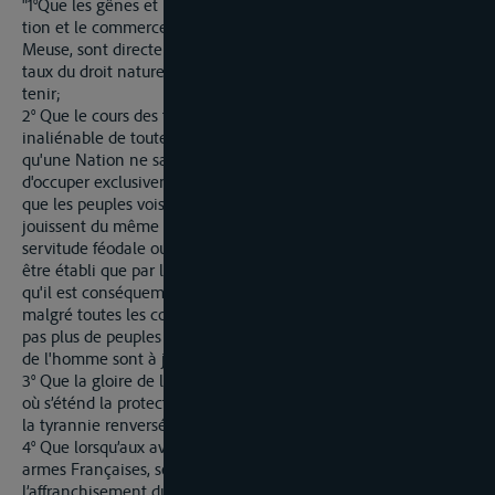
"1°
Que les gênes et les entraves que jusqu'à présent la naviga­
tion et le commerce ont souffertes, tant sur l'Escaut que sur la
Meuse, sont directement contrai­res aux principes fondamen­
taux du droit naturel que tous les Français ont juré de main­
tenir;
2° Que le cours des fleuves est la prop­riété commu­ne et
inaliénable de toutes les contrées arrosées par les eaux;
qu'une Nation ne saurait sans injustice préten­dre au droit
d'occuper exclusive­ment le canal d'une rivière et d'em­pêcher
que les peuples voisins qui bordent les rivages supé­rieurs, ne
jouissent du même avantage; qu'un tel droit est un reste de
servitude féodale ou du moins un monopole odieux qui n'a pu
être établi que par la force, ni consenti que par l'impuissan­ce;
qu'il est conséquemment révocable dans tous les moments et
malgré toutes les conventions, parce que la nature ne connaït
pas plus de peuples que d'individus privilégiés et que les droits
de l'homme sont à jamais imprescrip­tibles;
3° Que la gloire de la République Française veut que partout
où s’éténd la protection des armes, la Liberté soit rétablie, et
la tyrannie renversée.
4° Que lorsqu’aux avantages, procurés au peuple Belge par les
armes Françaises, se joindra la navigation libre des fleuves, et
l’affranchisement du commerce de ces Provinces, non