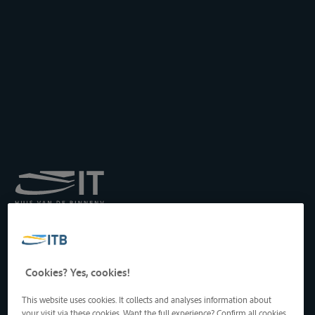
Koninklijk Instituut voor
het Transport langs de
Binnenwateren vzw
Drukpersstraat 19
Cookies? Yes, cookies!
1000 Brussel, België
Tel
: +32 2 217 09 67
This website uses cookies. It collects and analyses information about
http://www.itb-info.be
your visit via these cookies. Want the full experience? Confirm all cookies