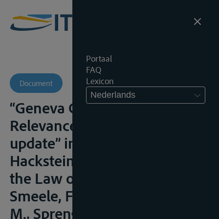
Portaal
FAQ
Lexicon
Document
Nederlands
“Geneva Convention of 1960 –
Relevance and need for
update” in Festschrift Resi
Hacksteiner. A voyage through
the Law of Inland Shipping,
Smeele, F., Haak, K., Fischer,
M., Sprenger, W. en Stevens, F.