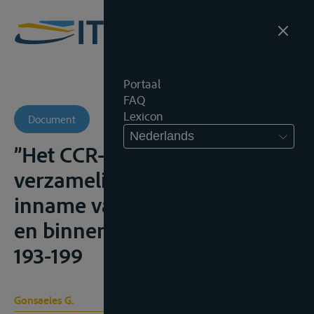
Portaal
FAQ
Lexicon
Document
Nederlands
”Het CCR-Verdrag inzake de
verzameling, afgifte en
inname van afval in de Rijn-
en binnenvaart”, T.V.R., 2002,
193-199
Gonsaeles G.